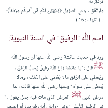
ترفَّق به.
وارتَفَق ، وفي التنزيل ﴿وَيُهَيِّئْ لَكُم مِّنْ أَمْرِكُم مِرْفَقاً﴾
: (الكهف : 16 )
اسم الله “الرفيق” في السنة النبوية:
ورد في حديث عائشة رضي الله عنها أن رسول الله
ﷺ
قال : “يا عائشة ! إنَّ اللهَ رفيقٌ يُحبُّ الرِّفقَ ،
ويُعطي على الرِّفقِ مالا يُعْطي على العُنْف ، ومالا
يُعطي على سواه ” وعنها رضي الله عنها قالت : لما
ﷺ
مرضَ النبي
المرضَ الذي مات فيه جعل يقول : ”
في الرفيق الأعلى ” وفي رواية : أنه رفع يده أو إصبعه