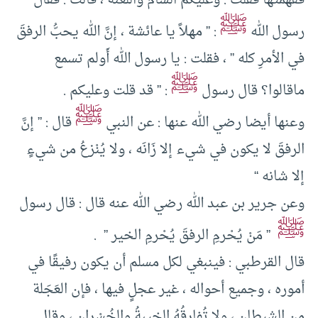
ففهمتها فقلت : وعليكم السَّامُ واللعنة ، قالت : فقال
ﷺ
رسول الله
: ” مهلاً يا عائشة ، إنَّ الله يحبُّ الرفقَ
في الأمرِ كله ” ، فقلت : يا رسول الله أَولم تسمع
ﷺ
ماقالوا؟ قال رسول
: ” قد قلت وعليكم .
ﷺ
وعنها أيضا رضي الله عنها : عن النبي
قال : ” إنَّ
الرفقَ لا يكون في شيء إلا زَانَه ، ولا يُنْزعُ من شيءٍ
إلا شانه “
وعن جرير بن عبد الله رضي الله عنه قال : قال رسول
ﷺ
” مَنْ يُحْرمِ الرفقَ يُحْرمِ الخير ” .
قال القرطبي : فينبغي لكل مسلم أن يكون رفيقًا في
أموره ، وجميع أحواله ، غير عجلٍ فيها ، فإن العَجَلة
من الشيطان ، ولا تُفارقُهُ الخيبةُ والخُسْران ، وقال