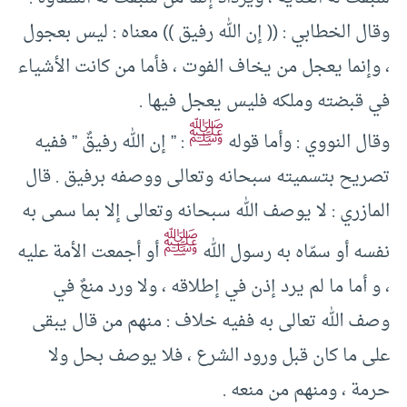
وقال الخطابي : (( إن الله رفيق )) معناه : ليس بعجول
، وإنما يعجل من يخاف الفوت ، فأما من كانت الأشياء
في قبضته وملكه فليس يعجل فيها .
ﷺ
وقال النووي : وأما قوله
: ” إن الله رفيقٌ ” ففيه
تصريح بتسميته سبحانه وتعالى ووصفه برفيق . قال
المازري : لا يوصف الله سبحانه وتعالى إلا بما سمى به
ﷺ
نفسه أو سمّاه به رسول الله
أو أجمعت الأمة عليه
، و أما ما لم يرد إذن في إطلاقه ، ولا ورد منعٌ في
وصف الله تعالى به ففيه خلاف : منهم من قال يبقى
على ما كان قبل ورود الشرع ، فلا يوصف بحل ولا
حرمة ، ومنهم من منعه .