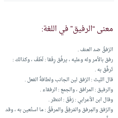
معنى “الرفيق” في اللغة:
الرّفقُ ضد العنف .
رفق بالأمر وله وعليه ، يرفُق رِفْقا : لَطَفَ ، وكذالك :
تَرفَّق به .
قال الليث : الرّفق لين الجانب ولطافةُ الفعل .
والرفيق : المرافق ، والجمع : الرفقاء .
وقال ابن الأعرابي : رَفَقَ : انتظر .
والرّفق والمِرفق والمَرفِقُ والمرفَقُ : ما استُعين به ، وقد