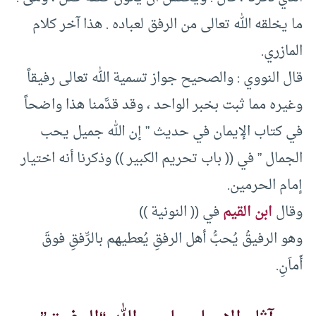
ما يخلقه الله تعالى من الرفق لعباده . هذا آخر كلام
المازري.
قال النووي : والصحيح جواز تسمية الله تعالى رفيقاً
وغيره مما ثبت بخبر الواحد ، وقد قدَّمنا هذا واضحاً
في كتاب الإيمان في حديث ” إن الله جميل يحب
الجمال ” في (( باب تحريم الكبير )) وذكرنا أنه اختيار
إمام الحرمين.
وقال
ابن القيم
في (( النونية ))
وهو الرفيقُ يُحبُّ أهل الرفقِ يُعطيهم بالرِّفقِ فوقَ
أَماَنِ.