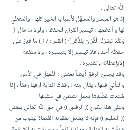
الله تعالى .
إذْ هو الميسر والمسهِّل لأسباب الخير كلها ، والمعطي
لها و أعظمها : تيسير القرآن للحفظ ، ولولا ما قال ﴿
وَلَقَدْ يَسَّرْنَا الْقُرْآنَ لِلذِّكْرِ ﴾ ( القمر : 17 ) ما قَدِرَ على
حفظه أحد ، فلا تيسير إلا بتيسيره ، ولا منفعةَ
إلابإعطائه وتقديره .
وقد يجيئ الرفق أيضاً بمعنى : التَّمهل في الأمور
والتأني فيها ، يقال منه : وقفتُ الدابة ارفها رفقاً ، إذا
شددت عَضُدها بحبلٍ لتبطئ في مشيها .
وعلى هذا يكون (( الرفيق )) في حق الله تعالى بمعنى
(( الحليم )) فإنه لا يعجل بعقوبة العُصاة ليتوب من
سَبَقَتْ له العناية ، ويزداد إثماً من سبقت له الشقاوة .