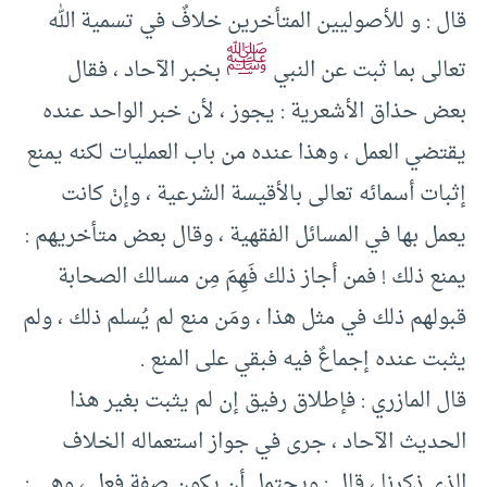
قال : و للأصوليين المتأخرين خلافٌ في تسمية الله
ﷺ
تعالى بما ثبت عن النبي
بخبر الآحاد ، فقال
بعض حذاق الأشعرية : يجوز ، لأن خبر الواحد عنده
يقتضي العمل ، وهذا عنده من باب العمليات لكنه يمنع
إثبات أسمائه تعالى بالأقيسة الشرعية ، وإنْ كانت
يعمل بها في المسائل الفقهية ، وقال بعض متأخريهم :
يمنع ذلك ! فمن أجاز ذلك فَهِمَ مِن مسالك الصحابة
قبولهم ذلك في مثل هذا ، ومَن منع لم يُسلم ذلك ، ولم
يثبت عنده إجماعٌ فيه فبقي على المنع .
قال المازري : فإطلاق رفيق إن لم يثبت بغير هذا
الحديث الآحاد ، جرى في جواز استعماله الخلاف
الذي ذكرنا ، قال : ويحتمل أن يكون صفة فعل ، وهى :