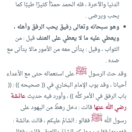
الدنيا والآخرة ، فله الحمد حمدًأ كثيرًا طيبًا كما
يحب ويرضى .
وهو سبحانه وتعالى رفيق يحب الرفق وأهله ،
ويعطي عليه ما لا يعطي على العنف
قيل : من
الثواب ، وقيل : يتأتى معه من الأمور مالا يتأتى مع
ضده .
ﷺ
وقد حث الرسول
على استعماله حتى مع الأعداء
أحيانا ، وقد بوب الإمام البخاري في (( صحيحه )) : ((
باب الرفق في الأمر كلِّه )) ، وأورد فيه حديث
عائشة
رضي الله عنها
قالت : دخل رهطٌ من اليهود على
ﷺ
رسول الله
فقالو : السَّامُ عليكم ، قالت عائشة :