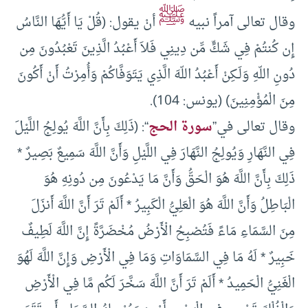
ﷺ
وقال تعالى آمراً نبيه
أنْ يقول: (قُلْ يَا أَيُّهَا النَّاسُ
إِن كُنتُمْ فِي شَكٍّ مِّن دِينِي فَلاَ أَعْبُدُ الَّذِينَ تَعْبُدُونَ مِن
دُونِ اللّهِ وَلَـكِنْ أَعْبُدُ اللّهَ الَّذِي يَتَوَفَّاكُمْ وَأُمِرْتُ أَنْ أَكُونَ
مِنَ الْمُؤْمِنِينَ) (يونس: 104).
وقال تعالى في”
سورة الحج
“: (ذَلِكَ بِأَنَّ اللَّهَ يُولِجُ اللَّيْلَ
فِي النَّهَارِ وَيُولِجُ النَّهَارَ فِي اللَّيْلِ وَأَنَّ اللَّهَ سَمِيعٌ بَصِيرٌ *
ذَلِكَ بِأَنَّ اللَّهَ هُوَ الْحَقُّ وَأَنَّ مَا يَدْعُونَ مِن دُونِهِ هُوَ
الْبَاطِلُ وَأَنَّ اللَّهَ هُوَ الْعَلِيُّ الْكَبِيرُ * أَلَمْ تَرَ أَنَّ اللَّهَ أَنزَلَ
مِنَ السَّمَاءِ مَاءً فَتُصْبِحُ الْأَرْضُ مُخْضَرَّةً إِنَّ اللَّهَ لَطِيفٌ
خَبِيرٌ * لَهُ مَا فِي السَّمَاوَاتِ وَمَا فِي الْأَرْضِ وَإِنَّ اللَّهَ لَهُوَ
الْغَنِيُّ الْحَمِيدُ * أَلَمْ تَرَ أَنَّ اللَّهَ سَخَّرَ لَكُم مَّا فِي الْأَرْضِ