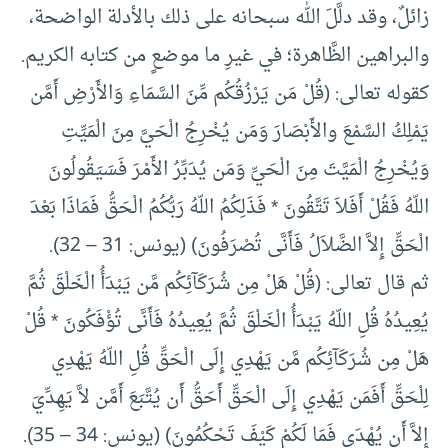
زائلٌ، وقد دلَّلَ الله سبحانه على ذلك بالأدلة الواضحة،
والبراهين الظَّاهرة؛ في غيرِ ما موضعٍ من كتابه الكريم.
كقوله تعالى: (قُلْ مَن يَرْزُقُكُم مِّنَ السَّمَاءِ وَالأَرْضِ أَمَّن
يَمْلِكُ السَّمْعَ والأَبْصَارَ وَمَن يُخْرِجُ الْحَيَّ مِنَ الْمَيِّتِ
وَيُخْرِجُ الْمَيَّتَ مِنَ الْحَيِّ وَمَن يُدَبِّرُ الأَمْرَ فَسَيَقُولُونَ
اللّهُ فَقُلْ أَفَلاَ تَتَّقُونَ * فَذَلِكُمُ اللّهُ رَبُّكُمُ الْحَقُّ فَمَاذَا بَعْدَ
الْحَقِّ إِلاَّ الضَّلاَلُ فَأَنَّى تُصْرَفُونَ) (يونس: 31 – 32).
ثم قال تعالى: (قُلْ هَلْ مِن شُرَكَآئِكُم مَّن يَبْدَأُ الْخَلْقَ ثُمَّ
يُعِيدُهُ قُلِ اللّهُ يَبْدَأُ الْخَلْقَ ثُمَّ يُعِيدُهُ فَأَنَّى تُؤْفَكُونَ * قُلْ
هَلْ مِن شُرَكَآئِكُم مَّن يَهْدِي إِلَى الْحَقِّ قُلِ اللّهُ يَهْدِي
لِلْحَقِّ أَفَمَن يَهْدِي إِلَى الْحَقِّ أَحَقُّ أَن يُتَّبَعَ أَمَّن لاَّ يَهِدِّيَ
إِلاَّ أَن يُهْدَى فَمَا لَكُمْ كَيْفَ تَحْكُمُونَ) (يونس: 34 – 35).