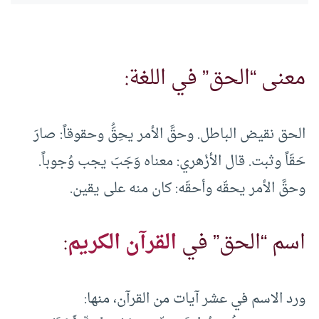
معنى “الحق” في اللغة:
الحق نقيض الباطل. وحقَّ الأمر يحِقُّ وحقوقاً: صارَ
حَقّاً وثبت. قال الأزْهري: معناه وَجَبَ يجب وُجوباً.
وحقَّ الأمر يحقّه وأحقّه: كان منه على يقين.
اسم “الحق” في
القرآن الكريم
:
ورد الاسم في عشر آيات من القرآن، منها: