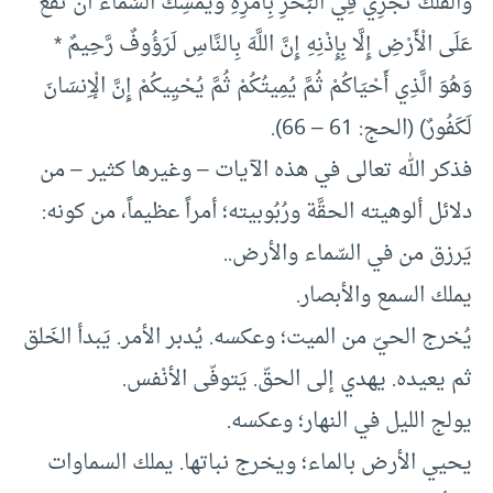
وَالْفُلْكَ تَجْرِي فِي الْبَحْرِ بِأَمْرِهِ وَيُمْسِكُ السَّمَاء أَن تَقَعَ
عَلَى الْأَرْضِ إِلَّا بِإِذْنِهِ إِنَّ اللَّهَ بِالنَّاسِ لَرَؤُوفٌ رَّحِيمٌ *
وَهُوَ الَّذِي أَحْيَاكُمْ ثُمَّ يُمِيتُكُمْ ثُمَّ يُحْيِيكُمْ إِنَّ الْإِنسَانَ
لَكَفُورٌ) (الحج: 61 – 66).
فذكر الله تعالى في هذه الآيات – وغيرها كثير – من
دلائل ألوهيته الحقَّة ورُبُوبيته؛ أمراً عظيماً، من كونه:
يَرزق من في السّماء والأرض..
يملك السمع والأبصار.
يُخرج الحيّ من الميت؛ وعكسه. يُدبر الأمر. يَبدأ الخَلق
ثم يعيده. يهدي إلى الحقّ. يَتوفّى الأنْفس.
يولج الليل في النهار؛ وعكسه.
يحيي الأرض بالماء؛ ويخرج نباتها. يملك السماوات