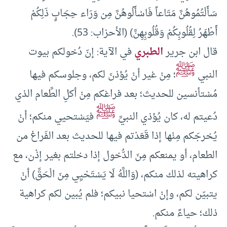
سَأَلْتُمُوهُنَّ مَتَاعاً فَاسْأَلُوهُنَّ مِن وَرَاء حِجَابٍ ذَلِكُمْ
أَطْهَرُ لِقُلُوبِكُمْ وَقُلُوبِهِنَّ) (الأحزاب: 53).
قال ابن جرير
الطبري
في الآية: إنّ دُخولكم بيوت
ﷺ
النبي
؛ مِنْ غير أنْ يُؤذنَ لكم، وجلوسكم فيها
مُسْتأنسين للحديث؛ بعد فراغكم مِنْ أكلِ الطَّعام الذي
ﷺ
دُعيتم له، كان يُؤذي النبيَّ
فيَسْتحيي منكم؛ أنْ
يُخرجَكم مِنْها إذا قَعَدْتم فيها للحديث بعد الفَراغ من
الطعام، أو يمنعكم مِنَ الدُّخول إذا دخلتم بغير إذْن، مع
كراهيته لذلك منكم، (وَاللَّهُ لَا يَسْتَحْيِي مِنَ الْحَقِّ) أنْ
يتبيّن لكم، وإنْ اسْتحيا نبيكم؛ فلم يُبين لكم كراهية
ذلك؛ حياءً منكم.