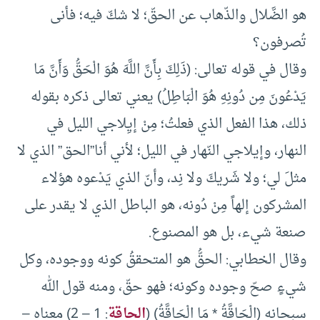
هو الضَّلال والذّهاب عن الحقّ؛ لا شكّ فيه؛ فأنى
تُصرفون؟
وقال في قوله تعالى: (ذَلِكَ بِأَنَّ اللَّهَ هُوَ الْحَقُّ وَأَنَّ مَا
يَدْعُونَ مِن دُونِهِ هُوَ الْبَاطِلُ) يعني تعالى ذكره بقوله
ذلك، هذا الفعل الذي فعلتُ؛ مِنْ إيِلاجي الليل في
النهار، وإيلاجي النّهار في الليل؛ لأني أنا”الحق” الذي لا
مثلَ لي؛ ولا شَريكَ ولا نِد، وأنّ الذي يَدْعوه هؤلاء
المشركون إلهاً مِنْ دُونه، هو الباطل الذي لا يقدر على
صنعة شيء، بل هو المصنوع.
وقال الخطابي: الحقُّ هو المتحققُ كونه ووجوده، وكل
شيءٍ صحّ وجوده وكونه؛ فهو حقّ، ومنه قول الله
سبحانه (الْحَاقَّةُ * مَا الْحَاقَّةُ) (
الحاقة
: 1 – 2) معناه –