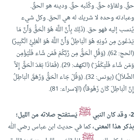
حقٌ. ولقاؤه حقٌ. وكُتُبه حقٌ. ودينه هو الحقٌ.
وعبادته وحده لا شريك له هي الحق. وكل شيء
يُنسب إليه فهو حق. (ذَلِكَ بِأَنَّ اللَّهَ هُوَ الْحَقُّ وَأَنَّ مَا
يَدْعُونَ مِن دُونِهِ هُوَ الْبَاطِلُ وَأَنَّ اللَّهَ هُوَ الْعَلِيُّ الْكَبِيرُ)
(الحج: 62). (وَقُلِ الْحَقُّ مِن رَّبِّكُمْ فَمَن شَاء فَلْيُؤْمِن
وَمَن شَاء فَلْيَكْفُرْ ْ) (الكهف: 29). (فَمَاذَا بَعْدَ الْحَقِّ إِلاَّ
الضَّلاَلُ) (يونس: 32). (وَقُلْ جَاء الْحَقُّ وَزَهَقَ الْبَاطِلُ
إِنَّ الْبَاطِلَ كَانَ زَهُوقاً) (الإسراء: 81).
ﷺ
2- وقد كان النبي
يَستفتح صلاته من الليل؛
بذكر هذا المعنى،
كما في حديث ابن عباس رضي الله
ﷺ