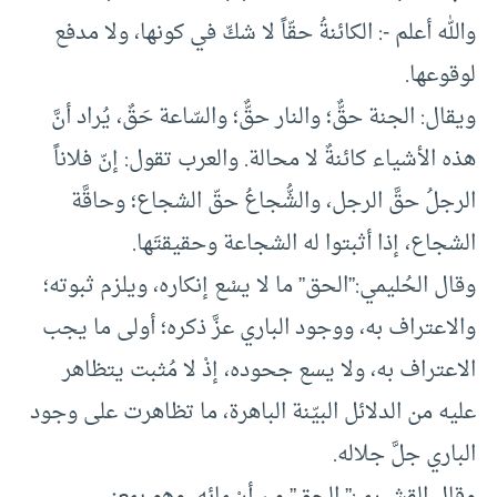
والله أعلم -: الكائنةُ حقّاً لا شكّ في كونها، ولا مدفع
لوقوعها.
ويقال: الجنة حقٌّ؛ والنار حقٌّ؛ والسّاعة حَقٌ، يُراد أنَّ
هذه الأشياء كائنةٌ لا محالة. والعرب تقول: إنّ فلاناً
الرجلُ حقَّ الرجل، والشُّجاعُ حقّ الشجاع؛ وحاقَّة
الشجاع، إذا أثبتوا له الشجاعة وحقيقتَها.
وقال الحُليمي:”الحق” ما لا يسْع إنكاره، ويلزم ثبوته؛
والاعتراف به، ووجود الباري عزَّ ذكره؛ أولى ما يجب
الاعتراف به، ولا يسع جحوده، إذْ لا مُثبت يتظاهر
عليه من الدلائل البيّنة الباهرة، ما تظاهرت على وجود
الباري جلَّ جلاله.