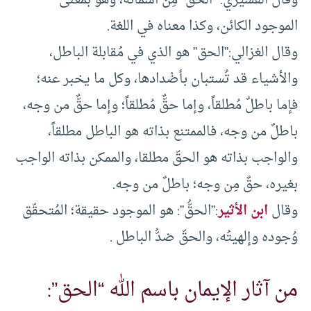
وقال القشيري:” الحق” مِن أسْمائه، وهو بمعنى
الموجود الكائن، وكذا معناه في اللغة.
وقال الغزالي:”الحق” هو الذي في مُقابلة الباطل،
والأشياء قد تُستبان بأضْدادها، وكل ما يخبر عنه؛
فإما باطلٌ مُطلقاً، وإما حقٌّ مُطلقاً؛ وإما حقٌّ من وجه،
باطلٌ من وجه، فالممتنع بذاته هو الباطل مطلقاً،
والواجب بذاته هو الحقّ مطلقا، والممكن بذاته الواجب
بغيره، حقٌ مِن وجه؛ باطلٌ من وجه.
وقال
ابن الأثير
:”الحقُّ”: هو الموجود حقيقة؛ المُتحقّق
وُجوده وإلهيتُه، والحقّ ضدُّ الباطل .
من آثار الإيمان باسم الله “الحق”: