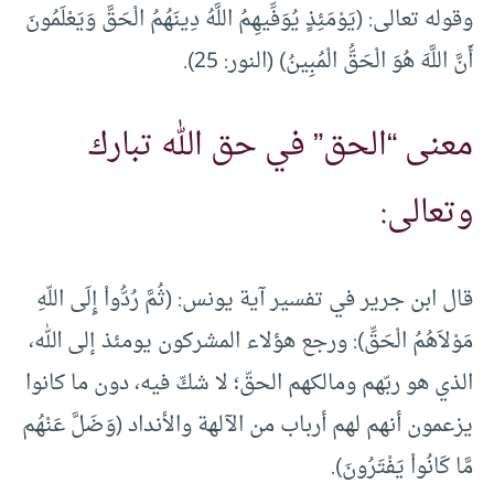
وقوله تعالى: (يَوْمَئِذٍ يُوَفِّيهِمُ اللَّهُ دِينَهُمُ الْحَقَّ وَيَعْلَمُونَ
أَنَّ اللَّهَ هُوَ الْحَقُّ الْمُبِينُ) (النور: 25).
معنى “الحق” في حق الله تبارك
وتعالى:
قال ابن جرير في تفسير آية يونس: (ثُمَّ رُدُّواْ إِلَى اللّهِ
مَوْلاَهُمُ الْحَقِّ): ورجع هؤلاء المشركون يومئذ إلى الله،
الذي هو ربّهم ومالكهم الحقّ؛ لا شكّ فيه، دون ما كانوا
يزعمون أنهم لهم أرباب من الآلهة والأنداد (وَضَلَّ عَنْهُم
مَّا كَانُواْ يَفْتَرُونَ).