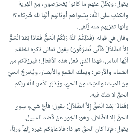
يقول: وبَطَلَ عنْهم ما كانوا يَتَخرّصون، مِنَ الفِرية
والكذبِ على الله؛ بِدَعواهم أوثانهم أنّها لله شُركاء؟!
وأنها تقرّبهم منه زُلفى.
وقال في قوله: (فَذَلِكُمُ اللّهُ رَبُّكُمُ الْحَقُّ فَمَاذَا بَعْدَ الْحَقِّ
إِلاَّ الضَّلاَلُ فَأَنَّى تُصْرَفُونَ) يقول تعالى ذكره لخَلقه:
أيُّها الناس، فهذا الذي فعل هذه الأفعال؛ فيرزقكم من
السّماء والأرض؛ ويملك السَّمع والأبصار، ويُخرجُ الحيّ
مِنَ الميت؛ والميّت مِنَ الحيّ، ويُدَبّر الأمر: الله ربّكم
الحقّ لا شكّ فيه.
(فَمَاذَا بَعْدَ الْحَقِّ إِلاَّ الضَّلاَلُ) يقول: فأيُّ شيءٍ سِوى
الحقّ إلا الضَّلال، وهو: الجَور عنْ قَصْد السبيل.
يقول: فإذا كان الحقّ هو ذا؛ فادّعاؤكم غيره إلهاً وربّاً،