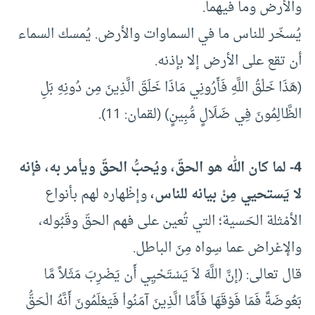
والأرض وما فيهما.
يُسخّر للناس ما في السماوات والأرض. يُمسك السماء
أن تقع على الأرض إلا بإذنه.
(هَذَا خَلْقُ اللَّهِ فَأَرُونِي مَاذَا خَلَقَ الَّذِينَ مِن دُونِهِ بَلِ
الظَّالِمُونَ فِي ضَلَالٍ مُّبِينٍ) (لقمان: 11).
4- لما كان الله هو الحقّ، ويُحبُّ الحقّ ويأمر به، فإنه
لا يَستحيي مِنْ بيانه للناس،
وإظْهاره لهم بأنواع
الأمْثلة الحَسية؛ التي تُعين على فهم الحقّ وقَبُوله،
والإعْراض عما سِواه مِنَ الباطل.
قال تعالى: (إنَّ اللَّهَ لاَ يَسْتَحْيِي أَن يَضْرِبَ مَثَلاً مَّا
بَعُوضَةً فَمَا فَوْقَهَا فَأَمَّا الَّذِينَ آمَنُواْ فَيَعْلَمُونَ أَنَّهُ الْحَقُّ