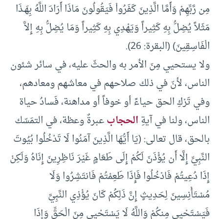
مِن رَّبِّهِمْ وَأَمَّا الَّذِينَ كَفَرُواْ فَيَقُولُونَ مَاذَا أَرَادَ اللَّهُ بِهَـذَا
مَثَلاً يُضِلُّ بِهِ كَثِيراً وَيَهْدِي بِهِ كَثِيراً وَمَا يُضِلُّ بِهِ إِلاَّ
الْفَاسِقِينَ) (البقرة: 26).
ولا يستحيي مِنَ الأمر به والحثّ عليه، في سائر شئون
الناس، لأنّ في ذلك صلاحهم في معاشهم ومعادهم،
وفي تَرْكِ الحق حياءً أو خوفاً أو مداهنة، فَسادُ حياة
الناس، ولنا في آيةِ
الحجاب
عبرةٌ وعظة، في التمَسّك
بالحق، قال تعالى: (يَا أَيُّهَا الَّذِينَ آمَنُوا لَا تَدْخُلُوا بُيُوتَ
النَّبِيِّ إِلَّا أَن يُؤْذَنَ لَكُمْ إِلَى طَعَامٍ غَيْرَ نَاظِرِينَ إِنَاهُ وَلَكِنْ
إِذَا دُعِيتُمْ فَادْخُلُوا فَإِذَا طَعِمْتُمْ فَانتَشِرُوا وَلَا
مُسْتَأْنِسِينَ لِحَدِيثٍ إِنَّ ذَلِكُمْ كَانَ يُؤْذِي النَّبِيَّ
فَيَسْتَحْيِي مِنكُمْ وَاللَّهُ لَا يَسْتَحْيِي مِنَ الْحَقِّ وَإِذَا