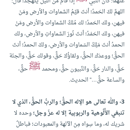
عنهما: كان النبي
إذا قامَ من الليل يتهجّد؛ قال:”
اللهمَّ لكَ الحَمدُ؛ أنتَ قيِّمُ السَّماوات والأرض ومَنْ
فيهن، ولك الحَمدُ؛ لك مُلكُ السَّماوات والأرض ومَنْ
فيهن، ولك الحَمْدُ؛ أنتَ نُورَ السَّماواتِ والأرض، ولك
الحمدُ أنتَ مَلِكُ السّماوات والأرض، ولكَ الحمدُ؛ أنتَ
الحقُّ؛ ووعدَك الحقُّ، ولقاؤُكَ حَقٌّ، وقولك حَقٌّ، والجنّة
ﷺ
حَقٌّ، والنار حَقٌّ، والنَّبيون حقٌّ، ومحمد
حقٌّ،
والساعة حقٌّ…” الحديث.
3- والله تعالى هو الإله الحقُّ؛ والربُّ الحقُّ، الذي لا
تنبغي الأُلُوهية والربوبية إلا له عزّ وجل؛
وحده لا
شريك له، وما سِواه مِنَ الآلهة والمعبودات؛ فباطلٌ