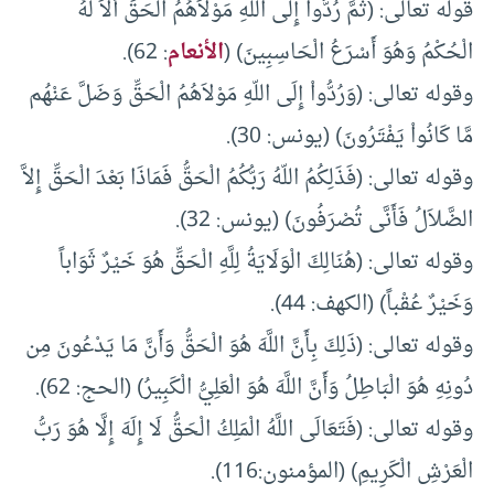
قوله تعالى: (ثُمَّ رُدُّواْ إِلَى اللّهِ مَوْلاَهُمُ الْحَقِّ أَلاَ لَهُ
الْحُكْمُ وَهُوَ أَسْرَعُ الْحَاسِبِينَ) (
الأنعام
: 62).
وقوله تعالى: (وَرُدُّواْ إِلَى اللّهِ مَوْلاَهُمُ الْحَقِّ وَضَلَّ عَنْهُم
مَّا كَانُواْ يَفْتَرُونَ) (يونس: 30).
وقوله تعالى: (فَذَلِكُمُ اللّهُ رَبُّكُمُ الْحَقُّ فَمَاذَا بَعْدَ الْحَقِّ إِلاَّ
الضَّلاَلُ فَأَنَّى تُصْرَفُونَ) (يونس: 32).
وقوله تعالى: (هُنَالِكَ الْوَلَايَةُ لِلَّهِ الْحَقِّ هُوَ خَيْرٌ ثَوَاباً
وَخَيْرٌ عُقْباً) (الكهف: 44).
وقوله تعالى: (ذَلِكَ بِأَنَّ اللَّهَ هُوَ الْحَقُّ وَأَنَّ مَا يَدْعُونَ مِن
دُونِهِ هُوَ الْبَاطِلُ وَأَنَّ اللَّهَ هُوَ الْعَلِيُّ الْكَبِيرُ) (الحج: 62).
وقوله تعالى: (فَتَعَالَى اللَّهُ الْمَلِكُ الْحَقُّ لَا إِلَهَ إِلَّا هُوَ رَبُّ
الْعَرْشِ الْكَرِيمِ) (المؤمنون:116).