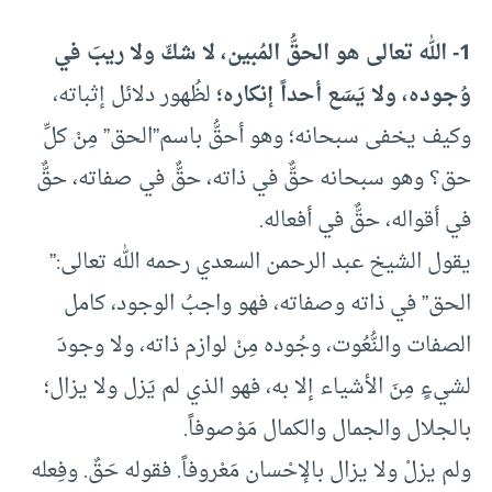
1- الله تعالى هو الحقُّ المُبين، لا شكّ ولا ريبَ في
وُجوده، ولا يَسَع أحداً إنكاره؛
لظُهور دلائل إثباته،
وكيف يخفى سبحانه؛ وهو أحقُّ باسم”الحق” مِنْ كلِّ
حق؟ وهو سبحانه حقٌّ في ذاته، حقٌّ في صفاته، حقٌّ
في أقواله، حقٌّ في أفعاله.
يقول الشيخ عبد الرحمن السعدي رحمه الله تعالى:”
الحق” في ذاته وصفاته، فهو واجبُ الوجود، كامل
الصفات والنُّعُوت، وجُوده مِنْ لوازم ذاته، ولا وجودَ
لشيءٍ مِنَ الأشياء إلا به، فهو الذي لم يَزل ولا يزال؛
بالجلال والجمال والكمال مَوْصوفاً.
ولم يزلْ ولا يزال بالإحْسان مَعْروفاً. فقوله حَقٌ. وفِعله