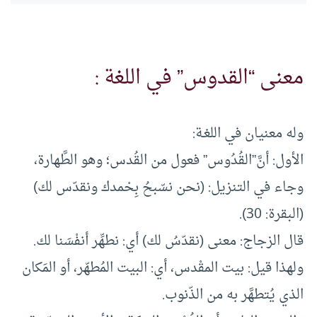
معنى “القدوس” في اللغة :
وله معنيان في اللغـة:
الأول: أنَّ”القُدُوس” فعول من القُدس؛ وهو الطَّهارة،
وجاء في التنزيل: (نحن نسّبحُ بِحْمدك ونقدّس لك)
(البقرة: 30).
قال الزجاج: معنى (نقدّسُ لك) أي: نطهِّر أنفْسَنا لك.
ولهذا قيل: بيت المقْدس، أي: البيت المُطهّر، أو المَكان
الذي يُتطهَّر به من الذّنوب.