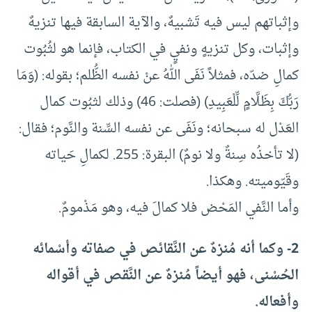
وإثباتهم ليس فيه تَشبيهٌ، والآية السابقة فيها تنزيهٌ
وإثبات، وكل تنزيهٍ ونفيٍ في الكتاب، فإنما هو لثُبُوت
كمالِ ضدّه، فمثلاً نَفَى اللهُ عنْ نفسه الظُّلم؛ بقوله: (وَمَا
رَبُّكَ بِظَلَّامٍ لِّلْعَبِيدِ) (فصلت: 46) وذلك لثبُوت كمال
العَدْل له سبحانه؛ ونَفَى عن نفسه السِّنة والنَّوم؛ فقال:
(لا تأخذُه سِنةٌ ولا نومٌ) البقرة: 255. لكمالِ حَياته
وقَيّوميته. وهكذا.
وأما النَّفي المَحْض فلا كمالَ فيه، وهو مَذْمومٌ.
2- وكما أنه مُنزهٌ عن النَّقائص في صفاته وأسْمائه
الحُسْنى، فهو أيضاً مُنزهٌ عن النَّقص في أقواله
وأفعاله.