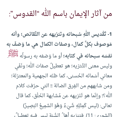
من آثار الإيمان باسم الله “القدوس”:
1- تَقْديس اللهِ سُبحانه وتنزيهه عن النَّقائص؛ وأنه
مَوصوف بكلِّ كمال، وصفات الكمال هي ما وَصَفَ به
ﷺ
نفسَه سبحانه في كتابه؛
أو ما وَصَفه به رسولُه
.
وليس معنى التَّنـْزيه؛ هو تعطيلُ صفات الله؛ ونَفْي
معاني أسْمائه الحُسنى، كما ظنّه الجهمية والمعتزلة؛
ومن شابههم من الفِرق الضالة !! التي حرّفت كلام
الله؟! وإنّما هو تَنْزيهه عن مُشابهة الخَلْق، كما قال
تعالى: (ليس كَمِثْلِهِ شَيْءٌ وَهُوَ السَّمِيعُ البَصِيرُ)
(الشورى: 11). فتنزيه أهلُ السُّنة ليس فيه تعطيلٌ،