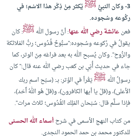
ﷺ
3- وكان النبيُّ
يُكثر مِنْ ذِكْر هذا الاسْم؛ في
ركُوعه وسُجوده.
ﷺ
فعن
عائشة رضي الله عنها
: أنَّ رسول الله
: كان
يقولُ في رُكوعه وسُجوده:”سبُّوحٌ قُدُوس؛ ربُّ المَلائكة
والرُّوح”. وكان يُسبح الله به بعد فراغه مِنَ الوتر، كما
جاء في حديث أُبَي بن كعب رضي الله عنه قال:” كان
ﷺ
رسولُ الله
يَقْرأ في الوُتر: بــ: (سبّح اسم ربك
الأعلى)، و(قلْ يا أيها الكافرون)، و(قلْ هُو اللهُ أَحَد)،
فإذا سلَّم قال: سُبْحان المَلِك القُدُوس؛ ثلاث مرات”.
من كتاب النهج الأسمى في شرح
أسماء الله الحسنى
للدكتور محمد بن حمد الحمود النجدي.