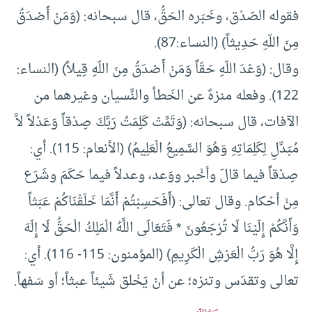
فقوله الصّدْق، وخَبَره الحَقُّ، قال سبحانه: (وَمَنْ أَصْدَقُ
مِنَ اللّهِ حَدِيثاً) (النساء:87).
وقال: (وَعْدَ اللّهِ حَقّاً وَمَنْ أَصْدَقُ مِنَ اللّهِ قِيلاً) (النساء:
122). وفعله منزهٌ عن الخَطأ والنِّسيان وغيرهما من
الآفات، قال سبحانه: (وَتَمَّتْ كَلِمَتُ رَبِّكَ صِدْقاً وَعَدْلاً لاَّ
مُبَدِّلِ لِكَلِمَاتِهِ وَهُوَ السَّمِيعُ الْعَلِيمُ) (الأنعام: 115). أي:
صِدْقاً فيما قالَ وأخْبر ووَعد، وعدلاً فيما حَكَمَ وشَرَع
مِنْ أحْكام. وقال تعالى: (أَفَحَسِبْتُمْ أَنَّمَا خَلَقْنَاكُمْ عَبَثاً
وَأَنَّكُمْ إِلَيْنَا لَا تُرْجَعُونَ * فَتَعَالَى اللَّهُ الْمَلِكُ الْحَقُّ لَا إِلَهَ
إِلَّا هُوَ رَبُّ الْعَرْشِ الْكَرِيمِ) (المؤمنون: 115- 116). أي:
تعالى وتقدّس وتنزه؛ عن أنْ يَخْلق شَيئاً عبثاً؛ أو سَفهاً.