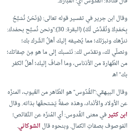
قال قتادة: القدُّوس أي: المُبَارك.
وقال ابن جرير في تفسير قوله تعالى: (وَنَحْنُ نُسَبِّحُ
بِحَمْدِكَ وَنُقَدِّسُ لَكَ) (البقرة: 30):”ونحن نُسبِّح بحمْدك:
ننزّهك ونبرّئك؛ مما يُضيفه إليك أهلُ الشّرك بك؛
ونصلّي لك، ونقدّس لك: نَنْسبك إلى ما هو مِنْ صِفاتك؛
من الطّهارة من الأدْناس، وما أضافَ إليك؛ أهلُ الكفر
بك” اهـ
وقال البيـهقي:”القُدُوس” هو الطّاهر من العُيوب، المنزّه
عن الأولاد والأنْداد، وهذه صفةٌ يَسْتحقّها بذاته. وقال
ابن كثير
في معنى القُدوس: أي المُنزّه عن النَّقائص؛
المَوصوف بصفاتِ الكمال. وبنحوه قال
الشوكاني
.