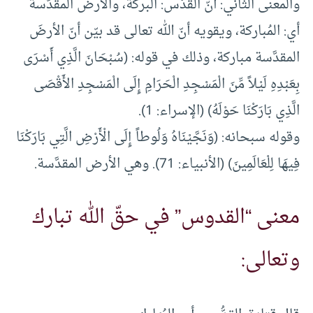
والمعنى الثاني: أنّ القُدْس: البركة، والأرض المقدّسة
أي: المُباركة، ويقويه أنّ الله تعالى قد بيّن أنّ الأرضَ
المقدَّسة مباركة، وذلك في قوله: (سُبْحَانَ الَّذِي أَسْرَى
بِعَبْدِهِ لَيْلاً مِّنَ الْمَسْجِدِ الْحَرَامِ إِلَى الْمَسْجِدِ الأَقْصَى
الَّذِي بَارَكْنَا حَوْلَهُ) (الإسراء: 1).
وقوله سبحانه: (وَنَجَّيْنَاهُ وَلُوطاً إِلَى الْأَرْضِ الَّتِي بَارَكْنَا
فِيهَا لِلْعَالَمِينَ) (الأنبياء: 71). وهي الأرض المقدَّسة.
معنى “القدوس” في حقّ الله تبارك
وتعالى: