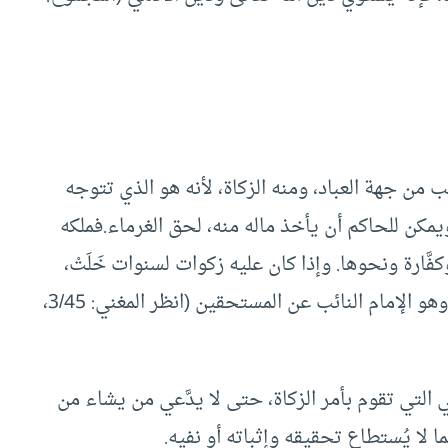
الب من جهة العباد، ومنه الزكاة، لأنه هو الذي تتوجه
مكن للحاكم أن يأخذ ماله منه، لحق الغرماء.فملكه
ّارة ونحوها. وإذا كان عليه زكوات لسنوات خَلَتْ،
فإنها تُعد من الدين الذي له مطالب من جهة العباد. وهو الإمام النائب عن المستحقين (انظر المغني: 3/45،
 التي تقوم بأمر الزكاة، حتى لا يدَّعي من يشاء من
ما لا يُستطاع تحقيقه وإثباته أو نفيه.