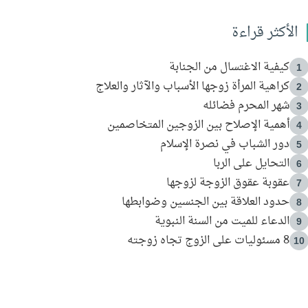
الأكثر قراءة
كيفية الاغتسال من الجنابة
1
كراهية المرأة زوجها الأسباب والآثار والعلاج
2
شهر المحرم فضائله
3
أهمية الإصلاح بين الزوجين المتخاصمين
4
دور الشباب في نصرة الإسلام
5
التحايل على الربا
6
عقوبة عقوق الزوجة لزوجها
7
حدود العلاقة بين الجنسين وضوابطها
8
الدعاء للميت من السنة النبوية
9
8 مسئوليات على الزوج تجاه زوجته
10