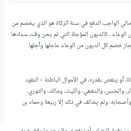
لحالي الواجب الدفع في سنة الزكاة هو الذي يخصم من
ن الوعاء ، كالديون المؤجلة التي لم يحن وقت سدادها
جاز خصم كل الديون من الوعاء عاجلها وآجلها.
، أو ينقص بقدره، في الأموال الباطنة – النقود
 والحسن، والنخعي، والليث، ومالك، والثوري،
وأصحابه، ولم يخالف في ذلك إلا ربيعة وحماد بن
 يستغرق النصاب أو ينقصه، ولا يجد ما يقضيه به