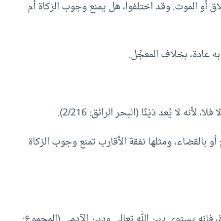
ق أو الموت. وقد اختلفوا، هل يمنع وجوب الزكاة أم
ه عادة، بخلاف المعجَّل.
ه لا يُعد دَيْنًا (البحر الرائق: 2/216).
 أو بالقضاء، ومثلها نفقة الأقارب تمنع وجوب الزكاة
كاة، فإنه يستوي دين الله تعالى ودين الآدمي (المجموع: