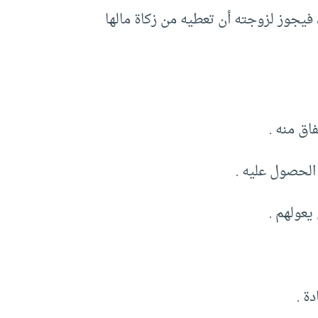
 فيجوز لزوجته أن تعطيه من زكاة مالها
اق منه .
 الحصول عليه .
عولهم .
ة .