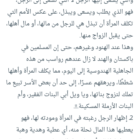
والتي يسعى إليها الرجل لا التي تسعى إلى الرجل،
فهو الذي يطلب ويسعى ويبذل، على عكس الأمم التي
تكلف المرأة أن تبذل هي للرجل من مالها، أو مال أهلها،
حتى يقبل الزواج منها.
وهذا عند الهنود وغيرهم، حتى إن المسلمين في
باكستان والهند لا زال عندهم رواسب من هذه
الجاهلية الهندوسية إلى اليوم، مما يكلف المرأة وأهلها
شططًا، ويرهقهم عسرًا، إلى حد أن بعض الأسر تبيع ما
تملك لتزوج بناتها، ويا ويل أبي البنات الفقير، وأم
البنات الأرملة المسكينة.!!.
2ـ إظهار الرجل رغبته في المرأة ومودته لها، فهو
يعطيها هذا المال نحلة منه، أي عطية وهدية وهبة