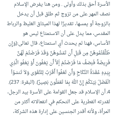
الأسرة أحق بذلك وأولى . ومن هنا يفرض الإسلام
نصف المهر على من تزوج ثم طلق قبل أن يدخل
بالزوجة أو يمسها، تقديرًا لهذا الميثاق الغليظ والرباط
المقدس، مما يدل على أن الاستمتاع ليس هو
الأساس، فهنا لم يحدث أي استمتاع، قال تعالى:(وَإِن
طَلَّقْتُمُوهُنَّ مِن قَبْلِ أَن تَمَسُّوهُنَّ وَقَدْ فَرَضْتُمْ لَهُنَّ
فَرِيضَةً فَنِصْفُ مَا فَرَضْتُمْ إَلاَّ أَن يَعْفُونَ أَوْ يَعْفُو الَّذِي
بِيَدِهِ عُقْدَةُ النِّكَاحِ وَأَن تَعْفُواْ أَقْرَبُ لِلتَّقْوَى وَلاَ تَنسَوُاْ
الْفَضْلَ بَيْنَكُمْ إِنَّ اللّهَ بِمَا تَعْمَلُونَ بَصِيرٌ). (البقرة: 237).
4ـ أن الإسلام قد جعل القوامة على الأسرة بيد الرجل،
لقدرته الفطرية على التحكم في انفعالاته أكثر من
المرأة، ولأنه أقدر الجنسين على إدارة هذه الشركة،