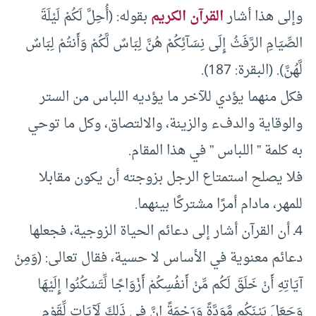
وإلى هذا أشار
القرآن الكريم
بقوله: (أُحِلَّ لَكُمْ لَيْلَةَ
الصِّيَامِ الرَّفَثُ إِلَى نِسَآئِكُمْ هُنَّ لِبَاسٌ لَّكُمْ وَأَنتُمْ لِبَاسٌ
لَّهُنَّ). (البقرة: 187).
فكل منهما يؤدي للآخر ما يؤديه اللباس من الستر
والوقاية والدفء والزينة، والالتصاق، وكل ما توحي
به كلمة ” اللباس ” في هذا المقام.
فلا يصلح استمتاع الرجل بزوجته أن يكون مقابلا
للمهر، مادام أمرًا مشتركًا بينهما.
4ـ أن القرآن أشار إلى دعائم الحياة الزوجية، فجعلها
دعائم معنوية في الأساس لا حسية، فقال تعالى: (وَمِنْ
آيَاتِهِ أَنْ خَلَقَ لَكُم مِّنْ أَنفُسِكُمْ أَزْوَاجًا لِّتَسْكُنُوا إِلَيْهَا
وَجَعَلَ بَيْنَكُم مَّوَدَّةً وَرَحْمَةً إِنَّ فِي ذَلِكَ لَآيَاتٍ لِّقَوْمٍ