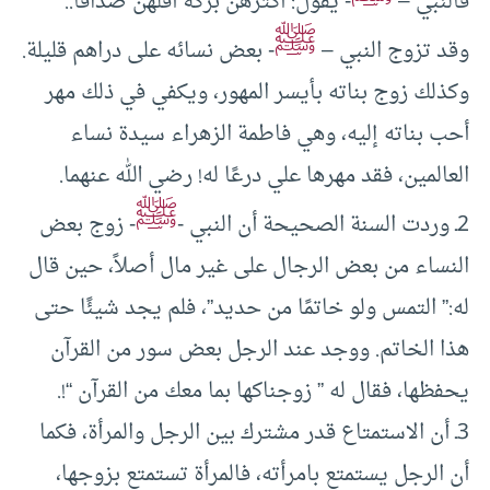
فالنبي –
- يقول: أكثرهن بركة أقلهن صداقًا..
ﷺ
وقد تزوج النبي –
- بعض نسائه على دراهم قليلة.
وكذلك زوج بناته بأيسر المهور، ويكفي في ذلك مهر
أحب بناته إليه، وهي فاطمة الزهراء سيدة نساء
العالمين، فقد مهرها علي درعًا له! رضي الله عنهما.
ﷺ
2ـ وردت السنة الصحيحة أن النبي -
- زوج بعض
النساء من بعض الرجال على غير مال أصلاً، حين قال
له:” التمس ولو خاتمًا من حديد”، فلم يجد شيئًا حتى
هذا الخاتم. ووجد عند الرجل بعض سور من القرآن
يحفظها، فقال له ” زوجناكها بما معك من القرآن “!.
3ـ أن الاستمتاع قدر مشترك بين الرجل والمرأة، فكما
أن الرجل يستمتع بامرأته، فالمرأة تستمتع بزوجها،