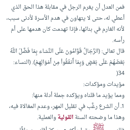
فمن العدل أن يغرم الرجل في مقابلة هذا الحق الذي
أعطي له، حتى لا يتهاون في هدم الأسرة لأدنى سبب،
لأنه الغارم في بنائها، فإذا تهدمت كان هدمها على أم
رأسه.
قال تعالى: (الرِّجَالُ قَوَّامُونَ عَلَى النِّسَاء بِمَا فَضَّلَ اللّهُ
بَعْضَهُمْ عَلَى بَعْضٍ وَبِمَا أَنفَقُواْ مِنْ أَمْوَالِهِمْ). (النساء:
34(
مؤيدات ومؤكدات:
ومما يؤيد ما قلناه ويؤكده جملة أدلة منها:
1ـ أن الشرع رغَّب في تقليل المهر، وعدم المغالاة فيه،
وهذا ما وضحته السنة
القولية
والعملية.
ﷺ