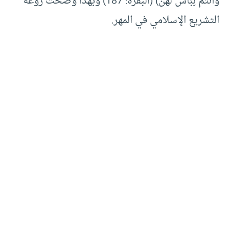
وَأَنتُمْ لِبَاسٌ لَّهُنَّ) (البقرة: 187) وبهذا وضحت روعة
التشريع الإسلامي في المهر.