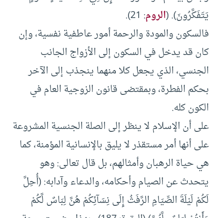
يَتَفَكَّرُونَ). (
الروم
: 21).
فالسكون والمودة والرحمة أمور عاطفية نفسية، وإن
كان قد يدخل في السكون إلى الأزواج الجانب
الجنسي، الذي يجعل كلا منهما ينجذب إلى الآخر
بحكم الفطرة، وبمقتضى قانون الزوجية العام في
الكون كله.
على أن الإسلام لا ينظر إلى الصلة الجنسية المشروعة
على أنها أمر مستقذر لا يليق بالإنسانية المؤمنة، كما
هي حياة الرهبان وأمثالهم، بل قال تعالى: وهو
يتحدث عن الصيام وأحكامه، والدعاء وآدابه: (أُحِلَّ
لَكُمْ لَيْلَةَ الصِّيَامِ الرَّفَثُ إِلَى نِسَآئِكُمْ هُنَّ لِبَاسٌ لَّكُمْ