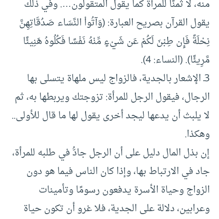
منه، لا ثمنًا للمرأة كما يقول المتقولون…. وفي ذلك
يقول القرآن بصريح العبارة: (وَآتُواْ النَّسَاء صَدُقَاتِهِنَّ
نِحْلَةً فَإِن طِبْنَ لَكُمْ عَن شَيْءٍ مِّنْهُ نَفْسًا فَكُلُوهُ هَنِيئًا
مَّرِيئًا). (النساء: 4).
3ـ الإشعار بالجدية، فالزواج ليس ملهاة يتسلى بها
الرجال، فيقول الرجل للمرأة: تزوجتك ويربطها به، ثم
لا يلبث أن يدعها ليجد أخرى يقول لها ما قال للأولى..
وهكذا.
إن بذل المال دليل على أن الرجل جادُّ في طلبه للمرأة،
جاد في الارتباط بها، وإذا كان الناس فيما هو دون
الزواج وحياة الأسرة يدفعون رسومًا وتأمينات
وعرابين، دلالة على الجدية، فلا غرو أن تكون حياة