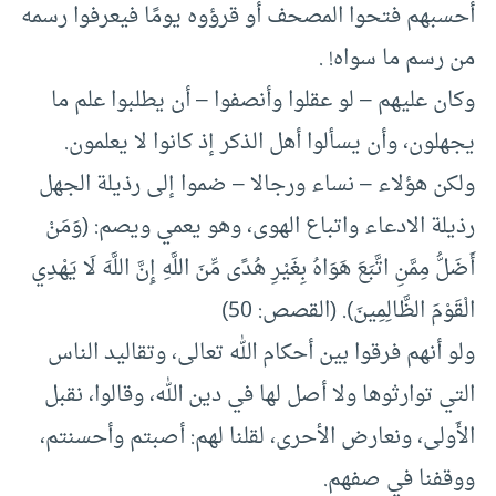
أحسبهم فتحوا المصحف أو قرؤوه يومًا فيعرفوا رسمه
من رسم ما سواه! .
وكان عليهم – لو عقلوا وأنصفوا – أن يطلبوا علم ما
يجهلون، وأن يسألوا أهل الذكر إذ كانوا لا يعلمون.
ولكن هؤلاء – نساء ورجالا – ضموا إلى رذيلة الجهل
رذيلة الادعاء واتباع الهوى، وهو يعمي ويصم: (وَمَنْ
أَضَلُّ مِمَّنِ اتَّبَعَ هَوَاهُ بِغَيْرِ هُدًى مِّنَ اللَّهِ إِنَّ اللَّهَ لَا يَهْدِي
الْقَوْمَ الظَّالِمِينَ). (القصص: 50)
ولو أنهم فرقوا بين أحكام الله تعالى، وتقاليد الناس
التي توارثوها ولا أصل لها في دين الله، وقالوا، نقبل
الأَولى، ونعارض الأحرى، لقلنا لهم: أصبتم وأحسنتم،
ووقفنا في صفهم.