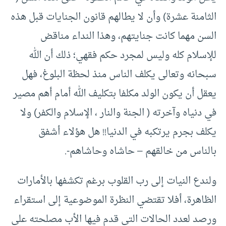
الثامنة عشرة) وأن لا يطالهم قانون الجنايات قبل هذه
السن مهما كانت جنايتهم، وهذا النداء مناقض
للإسلام كله وليس لمجرد حكم فقهي؛ ذلك أن الله
سبحانه وتعالى يكلف الناس منذ لحظة البلوغ، فهل
يعقل أن يكون الولد مكلفا بتكليف الله أمام أهم مصير
في دنياه وآخرته ( الجنة والنار ، الإسلام والكفر) ولا
يكلف بجرم يرتكبه في الدنيا!! هل هؤلاء أشفق
بالناس من خالقهم – حاشاه وحاشاهم-.
ولندع النيات إلى رب القلوب برغم تكشفها بالأمارات
الظاهرة، أفلا تقتضي النظرة الموضوعية إلى استقراء
ورصد لعدد الحالات التي قدم فيها الأب مصلحته على