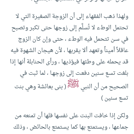
ولهذا ذهب الفقهاء إلى أن الزوجة الصغيرة التي لا
تحتمل الوطء لا تُسلَّم إلى زوجها حتى تكبر وتصبح
في سـن تتحمل فيه الوطء ، حتى وإن كان الزوج
عاقلاً أميناً وتعهد ألا يقربها ، لأن هيجان الشهوة فيه
قد يحمله على وطئها فيؤذيها ، ورأى الحنابلة أنها إذا
بلغت تسـع سنين دفعـت إلى زوجهـا ، لما ثبت في
ﷺ
الصحيح من أن النبي
( بنى بعائشة وهي بنت
تسع سنين )
ولكن إذا خافت البنت على نفسها فلها أن تمنعه من
جماعها ، ويستمتع بها كما يستمتع بالحائض ، وذلك