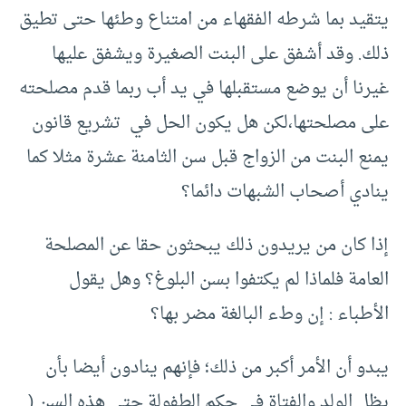
يتقيد بما شرطه الفقهاء من امتناع وطئها حتى تطيق
ذلك. وقد أشفق على البنت الصغيرة ويشفق عليها
غيرنا أن يوضع مستقبلها في يد أب ربما قدم مصلحته
على مصلحتها،لكن هل يكون الحل في تشريع قانون
يمنع البنت من الزواج قبل سن الثامنة عشرة مثلا كما
ينادي أصحاب الشبهات دائما؟
إذا كان من يريدون ذلك يبحثون حقا عن المصلحة
العامة فلماذا لم يكتفوا بسن البلوغ؟ وهل يقول
الأطباء : إن وطء البالغة مضر بها؟
يبدو أن الأمر أكبر من ذلك؛ فإنهم ينادون أيضا بأن
يظل الولد والفتاة في حكم الطفولة حتى هذه السن (