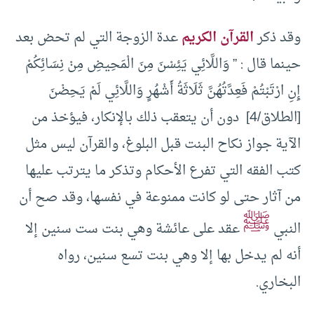
وقد ذكر
القرآن الكريم
عدة الزوجة التي لم تحض بعد
حينما قال : ” وَاللَّائِي يَئِسْنَ مِنَ الْمَحِيضِ مِنْ نِسَائِكُمْ
إِنِ ارْتَبْتُمْ فَعِدَّتُهُنَّ ثَلَاثَةُ أَشْهُرٍ وَاللَّائِي لَمْ يَحِضْنَ
[الطلاق/4] دون أن يتعقب ذلك بالإنكار، فيؤخذ من
الآية جواز نكاح البنت قبل البلوغ، والقرآن ليس مثل
كتب الفقه التي تفرع الأحكام وتذكر ما يترتب عليها
من آثار حتى لو كانت ممنوعة في نفسها، وقد صح أن
ﷺ
النبي
عقد على عائشة وهي بنت ست سنين إلا
أنه لم يدخل بها إلا وهي بنت تسع سنين، رواه
البخاري.