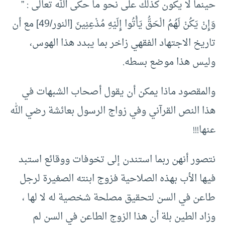
حينما لا يكون كذلك على نحو ما حكى الله تعالى : ”
وَإِنْ يَكُنْ لَهُمُ الْحَقُّ يَأْتُوا إِلَيْهِ مُذْعِنِينَ [النور/49] مع أن
تاريخ الاجتهاد الفقهي زاخر بما يبدد هذا الهوس،
وليس هذا موضع بسطه.
والمقصود ماذا يمكن أن يقول أصحاب الشبهات في
هذا النص القرآني وفي زواج الرسول بعائشة رضي الله
عنها!!!
نتصور أنهن ربما استندن إلى تخوفات ووقائع استبد
فيها الأب بهذه الصلاحية فزوج ابنته الصغيرة لرجل
طاعن في السن لتحقيق مصلحة شخصية له لا لها ،
وزاد الطين بلة أن هذا الزوج الطاعن في السن لم