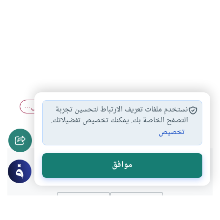
اركان الزواج
أعراف البلدان والأسر…
إكراه الفتاة على…
#
#
#
نستخدم ملفات تعريف الارتباط لتحسين تجربة
حكم تزويج الصغيرة
التصفح الخاصة بك. يمكنك تخصيص تفضيلاتك.
#
تخصيص
هل انتفعت بهذا المحتوى؟
موافق
نعم
لا