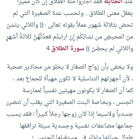
عند
الحنابلة
فقد أجازوا منه الطلاق إن كان مميزاً
يعقل معنى الطلاق .. وتحسب عدة الصغيرة التي لم
تحض بثلاثة شهور عملاً بقوله تعالى : (( واللائي يئسْنَ
منَ المحيضِ من نسَائِكُمْ إِنْ ارتبتُم فعدَّتُهُنَّ ثلاثـةُ أشهرٍ
واللائي لم يحضْنَ ))
سورة الطلاق
4
ولا يخفى بأن زواج الصغار لا يخلو من محاذير صحية
، لأن أجهزتهم التناسلية لا تكون مهيأة للجماع بعد ،
كما أن الصغار لا يكونون مهيئين نفسياً لممارسة
الجنس ، وبخاصة البنت الصغيرة التي يغلب أن تتضرر
جسدياً ولاسيما إذا كان زوجها رجلاً كبيراً ! فقد يسبب
جماعها مضاعفات نفسية وجسدية سيئة ترافقها
طوال حياتها وتؤثر في مستقبلها الجنسي !