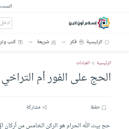
السبت
إسلام أون لاين
الرئيسية
فكر
شريعة
كتب وتر
الرئيسية
العبادات
الحج على الفور أم التراخي
حفظ
مشاركة
حج بيت الله الحرام هو الركن الخامس من أركان ا