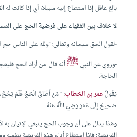
بالغ عاقل إذا استطاع إليه سبيلا، أي إذا كانت له ا
لا خلاف بين الفقهاء على فرضية الحج على المس
-لقول الحق سبحانه وتعالى: “ولله على الناس حج ال
ﷺ
-وروي عن النبي
أنه قال: من أراد الحج فلي
الحاجة.
يَقُولُ
عمر بن الخطاب
: ” مَنْ أَطَاقَ الْحَجَّ فَلَمْ يَحُجَّ، ف
صَحِيحٌ إِلَى عُمَرَ رَضِيَ اللَّهُ عَنْهُ
وهذا يدلل على أن وجوب الحج ينبغي الإتيان به لأ
الفريضة؛ فإذا استطاع أداء هذه الفريضة بنفسه ومال