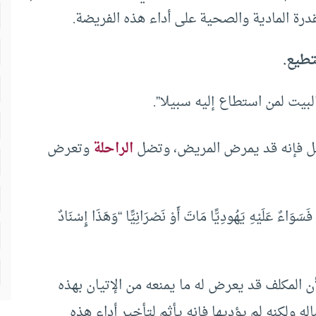
لقدرة المادية والصحية على أداء هذه الفريضة.
تطيع.
بيت لمن استطاع إليه سبيلا”.
عجل فإنه قد يمرض المريض، وتضل
الراحلة
وتعرض
َسَوَاءٌ عَلَيْهِ يَهُودِيًّا مَاتَ أَوْ نَصْرَانِيًّا “وَهَذَا إِسْنَادٌ
ن المكلف قد يعرض له ما يمنعه من الإتيان بهذه
ه ولكنه لم يؤديها فإنه يأثم لتأخير أداء هذه