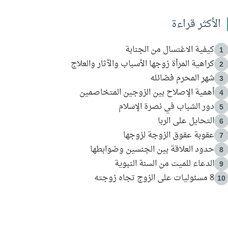
الأكثر قراءة
كيفية الاغتسال من الجنابة
1
كراهية المرأة زوجها الأسباب والآثار والعلاج
2
شهر المحرم فضائله
3
أهمية الإصلاح بين الزوجين المتخاصمين
4
دور الشباب في نصرة الإسلام
5
التحايل على الربا
6
عقوبة عقوق الزوجة لزوجها
7
حدود العلاقة بين الجنسين وضوابطها
8
الدعاء للميت من السنة النبوية
9
8 مسئوليات على الزوج تجاه زوجته
10