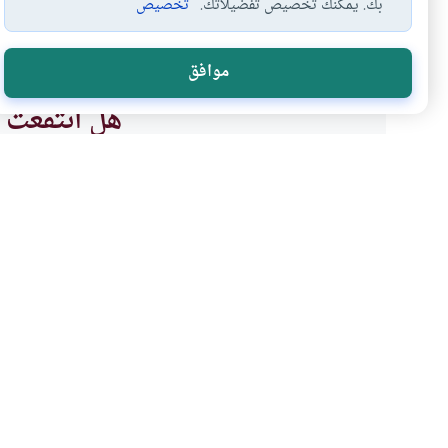
بك. يمكنك تخصيص تفضيلاتك.
تخصيص
مناسك الحج
محظورات الحج
أحكام الحج
الحج على
#
#
#
#
موافق
هل انتفعت ب
نعم
موضوعات ذات صلة
العبادات
الحج والعمرة والمناسك
شرح حديث جابر صفة حج ا
وسلم
شرح حديث جابر في صفة حج النب