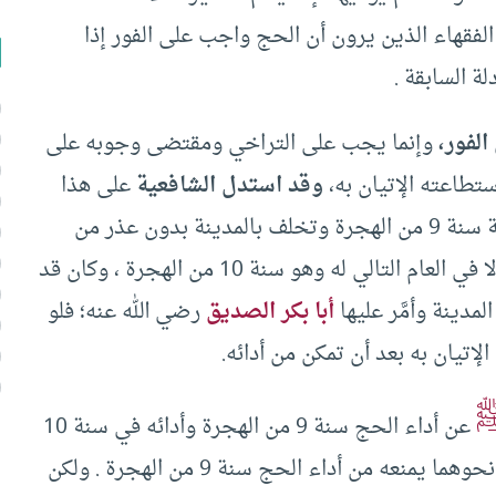
فقهاء الذين يرون أن الحج واجب على الفور إذا
لة السابقة .
لفور،
وإنما يجب على التراخي ومقتضى وجوبه على
استطاعته الإتيان به،
وقد استدل الشافعية
على هذا
بما روي أن رسول الله لم يخرج لأداء حجة الفريضة سنة 9 من الهجرة وتخلف بالمدينة بدون عذر من
مرض أو حرب، وتخلف معه أكثر الناس ولم يحج إلا في العام التالي له وهو سنة 10 من الهجرة ، وكان قد
أبا بكر الصديق
رضي الله عنه؛ فلو
لإتيان به بعد أن تمكن من أدائه.
عن أداء الحج سنة 9 من الهجرة وأدائه في سنة 10
من الهجرة أنه ربما قام به عذر من مرض أو مال أو نحوهما يمنعه من أداء الحج سنة 9 من الهجرة . ولكن