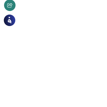
ات
الحج والعمرة والمناسك
ة الحج وفضلها
فضل الحج وثوابه؟وما هي منزلة فريضة الحج في الإسلام؟وما