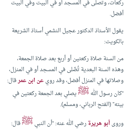
ركعات، وتصلى في المسجد أو في البيت وفي البيت
أفضل.
يقول الأستاذ الدكتور عجيل النشمي أستاذ الشريعة
بالكويت:
من السنة صلاة ركعتين أو أربع بعد صلاة الجمعة،
وهذه السنة البعدية تُصَّلى في المسجد أو في المنزل،
وصلاتها في المنزل أفضل، وقد روي
عن ابن عمر
قال:
ﷺ
“كان رسول الله
يصلي بعد الجمعة ركعتين في
بيته” (الفتح الرباني، ومسلم).
ﷺ
وروى
أبو هريرة
رضي الله عنه: “أن النبي
قال: