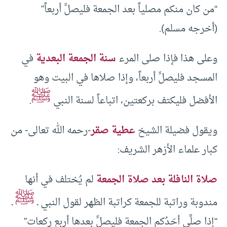
“من كان منكم مصلياً بعد الجمعة فليصلِّ أربعاً”
(أخرجه مسلم).
وعلى هذا فإذا صلى المرء
سنة الجمعة البعدية
في
المسجد فليصلِّ أربعاً، وإذا صلاها في البيت وهو
ﷺ
الأفضل فليكتف بركعتين، اتباعاً لسنة النبي
.
ويقول فضيلة الشيخ
عطية صقر
-رحمه الله تعالى- من
كبار علماء الأزهر الشريف:
صلاة النافلة بعد صلاة الجمعة
لم يُختلف في أنها
ﷺ
مندوبة وراتبة للجمعة كراتبة الظهر لقول النبي ـ
ـ
“إذا صلَّى أحَدُكم الجمعة فليصلِّ بعدها أربع ركعات”