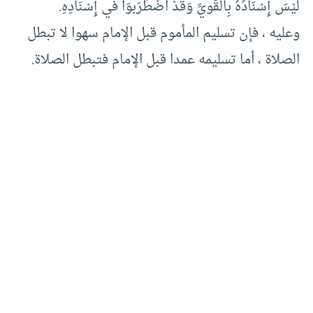
لَيْسَ إِسْنَادُهُ بِالقَويِّ وَقَدْ اضْطَرَبوَا في إِسْنَادِهِ.
وعليه ، فإن تسليم المأموم قبل الإمام سهوا لا تبطل
الصلاة ، أما تسليمه عمدا قبل الإمام فتبطل الصلاة.