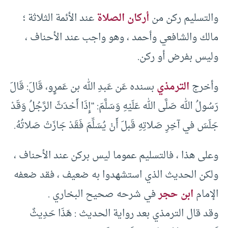
والتسليم ركن من
أركان الصلاة
عند الأئمة الثلاثة ؛
مالك والشافعي وأحمد ، وهو واجب عند الأحناف ،
وليس بفرض أو ركن.
وأخرج
الترمذي
بسنده عَن عَبدِ الله بن عَمرٍو، قَالَ: قَالَ
رَسُولُ الله صَلَّى الله عَلَيْهِ وَسَلَّمَ: “إِذَا أَحْدَثَ الرَّجُلُ وَقَدْ
جَلَسَ في آخِرِ صَلاتِهِ قَبلَ أَنْ يُسَلِّمَ فَقَدْ جَازَتْ صَلاتُهُ.
وعلى هذا ، فالتسليم عموما ليس بركن عند الأحناف ،
ولكن الحديث الذي استشهدوا به ضعيف ، فقد ضعفه
الإمام
ابن حجر
في شرحه صحيح البخاري .
وقد قال الترمذي بعد رواية الحديث : هَذَا حَدِيثٌ