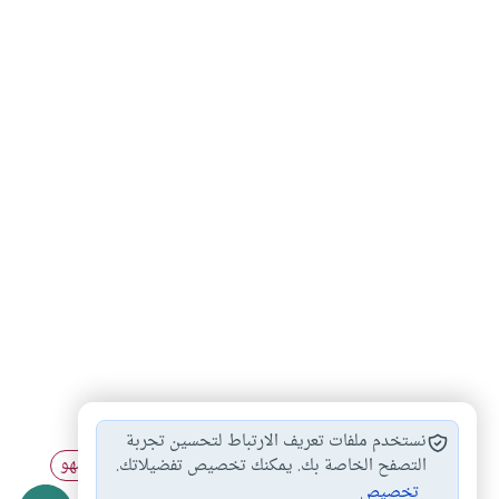
اختلاف نية المأموم…
اتباع المأموم للإمام
#
#
نستخدم ملفات تعريف الارتباط لتحسين تجربة
ترك الإمام لسجود…
أحكام السهو
مواضع سجود السهو
التصفح الخاصة بك. يمكنك تخصيص تفضيلاتك.
#
#
#
تخصيص