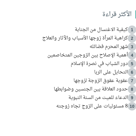
الأكثر قراءة
كيفية الاغتسال من الجنابة
1
كراهية المرأة زوجها الأسباب والآثار والعلاج
2
شهر المحرم فضائله
3
أهمية الإصلاح بين الزوجين المتخاصمين
4
دور الشباب في نصرة الإسلام
5
التحايل على الربا
6
عقوبة عقوق الزوجة لزوجها
7
حدود العلاقة بين الجنسين وضوابطها
8
الدعاء للميت من السنة النبوية
9
8 مسئوليات على الزوج تجاه زوجته
10