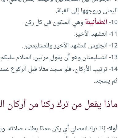
اليمنى ويوجهها إلى القبلة.
10-
الطمأنينة
وهي السكون في كل ركن.
11- التشهد الأخير.
12- الجلوس للتشهد الأخير وللتسليمتين.
13- التسليمتان وهو أن يقول مرتين: السلام عليكم ورحمة الله، و في النفل تكفي تسليمة واحدة.
14- ترتيب الأركان، فلو سجد مثلا قبل الركوع عم
ثم يسجد.
ماذا يفعل من ترك ركنا من أركان ا
أولا-
إذا ترك المصلي أي ركن عمدًا بطلت صلاته، وي