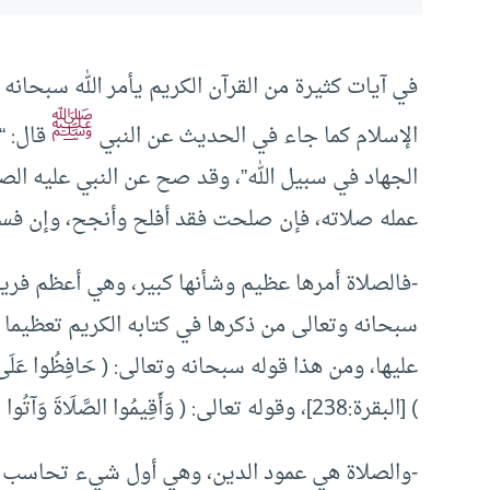
في آيات كثيرة من القرآن الكريم يأمر الله سبحانه 
ﷺ
الإسلام كما جاء في الحديث عن النبي
قال: “
الجهاد في سبيل الله”، وقد صح عن النبي عليه الصل
عمله صلاته، فإن صلحت فقد أفلح وأنجح، وإن ف
-فالصلاة أمرها عظيم وشأنها كبير، وهي أعظم فريض
سبحانه وتعالى من ذكرها في كتابه الكريم تعظيما لش
عليها، ومن هذا قوله سبحانه وتعالى: ( حَافِظُوا عَلَى الصَّلَوَ
) [البقرة:238]، وقوله تعالى: ( وَأَقِيمُوا الصَّلَاةَ وَآتُوا الزَّكَاةَ وَأَطِيعُوا الرَّسُولَ لَعَلَّكُمْ تُرْحَمُونَ )[النور:56].
-والصلاة هي عمود الدين، وهي أول شيء تحاسب عنه