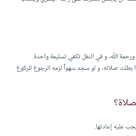
دا بطلت صلاته، و لو سجد سهواً لزمه الرجوع للركوع
لصلاة؟
جب عليه إعادتها.