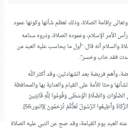
وتعالى بإقامة الصلاة، وذلك لعظم شأنها وكونها عمود
رأس الأمر الإسلام، وعموده الصلاة، وذروه سنامه
اة والسلام أنه قال: “أول ما يحاسب عليه العبد من
سدت فقد خاب وخسر”.
ة، وأهم فريضة بعد الشهادتين، وقد أكثر الله
أنها وحثا للأمة على القيام والعناية بها والمحافظة
اتِ وَالصَّلَاةِ الْوُسْطَى وَقُومُوا لِلَّهِ قَانِتِينَ
 العبد يوم القيامة، وقد صح عن النبي عليه الصلاة