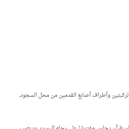
والركبتين وأطراف أصابع القدمين من محل السجود.
السنة أن يجلس مفترشا على رجله اليسرى وينصب