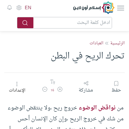
إسلام أون لاين
EN
الرئيسية
العبادات
تحرك الريح في البطن
زيادة حجم الخط
تقليل حجم الخط
حفظ
مشاركة
الإعدادات
16
من
نواقض الوضوء
خروج ريح ،ولا ينتقض الوضوء
من شك في خروج الريح ،وإن كان الإنسان أحس