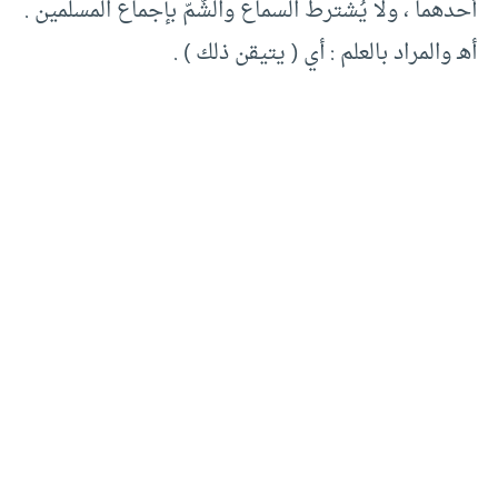
أحدهما ، ولا يُشترط السماع والشَّمّ بإجماع المسلمين .
أهـ والمراد بالعلم : أي ( يتيقن ذلك ) .