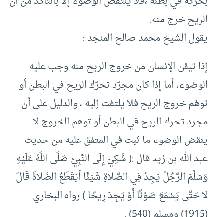
بحركة في بطنه ،فلا ينتقض الوضوء إلا بالتأكد من أن
الريح خرج منه.
يقول الشيخ محمد صالح المنجد :
إذا تيقن الإنسان من خروج الريح منه وجب عليه
الوضوء، أما إذا كان مجرّد تحرّك الريح في البطن أو
توهّم خروج الريح فلا يلتفت إليه ، والدليل على أن
مجرد تحرك الريح في البطن أو توهم الخروج لا
ينقض الوضوء ما ثبت في المتفق عليه من حديث
عبد الله بن زيد قال :( شُكِيَ إِلَى النَّبِيِّ صَلَّى اللَّهُ عَلَيْهِ
وَسَلَّمَ الرَّجُلُ يَجِدُ فِي الصَّلاةِ شَيْئًا أَيَقْطَعُ الصَّلاةَ قَالَ
لا حَتَّى يَسْمَعَ صَوْتًا أَوْ يَجِدَ رِيحًا ) رواه البخاري
(1915) ومسلم (540) .