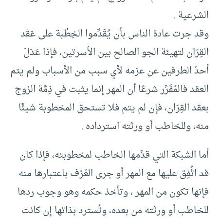
الشرعية .
وقد جرت عادة الناس بأن يُقَدِّموا الخِطْبة على عَقْد
القِرَان لتهيئة الجو الصالح بين الأسرتين، فإذا عَدَلَ
أحدُ الطرفين عن عزمه لأي سبب من الأسباب ولم يتم
العقد فالمُقَرَّر شرعًا أن المهر إنما يثبت في ذِمَّة الزوج
بعقد القِرَان، فإن لم يتم فلا تستحق المخطوبة شيئًا
منه، وللخاطب أو ورثته استرداده .
أما الشبكة التي قدَّمها الخاطب لمخطوبته، فإذا كان
قد اتُّفِق عليها مع المهر أو جرى العُرْف باعتبارها منه
فإنها تكون من المهر ، وتأخذ حكمه وهو وجوب ردها
للخاطب أو ورثته من بعده، وتُسترد بذاتها إن كانت