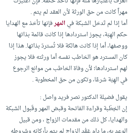
العُرْف باعتبارها منه فإنها تأخذ حكمه. فإن اعتبرت
مهراً كانت من حق الورثة لأن العقد لم يتم .
أما إذا لم تَدخل الشبكة في
المهر
فإنها تأخذ مع الهدايا
حكم الهِبَة، يجوز استردادها إذا كانت قائمة بذاتها
ووصفها، أما إذا كانت هالكة فلا تُستردّ بذاتها. هذا إذا
كان المسترد هو الخاطب نفسه أما ورثته فلا يجوز
لهم استردادها؛ لأن وفاة الخاطب من موانع الرجوع
في الهِبَة شرعًا، وتكون من حق المخطوبة .
يقول فضيلة الدكتور نصر فريد واصل :
إن الخِطْبة وقراءة الفاتحة وقبض المهر وقَبول الشبكة
والهدايا، كل ذلك من مقدمات الزواج ، ومن قبيل
الوعد به، ما دام عَقْد الزواج لم يتم بأركانه وشروطه