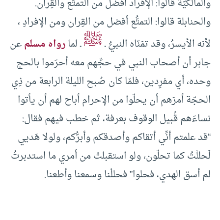
والمالكيّة قالوا: الإفراد أفضل من التمتُّع والقِران.
والحنابلة قالوا: التمتُّع أفضل من القِران ومن الإفرادِ ،
ﷺ
لأنه الأيسرُ، وقد تمَنّاه النبيُّ ـ
ـ لما
رواه مسلم
عن
جابر أن أصحاب النبي في حجِّهم معه أحرَموا بالحج
وحده، أي مفرِدين، فلمّا كان صُبح الليلة الرابعة من ذِي
الحجّة أمرَهم أن يحلّوا من الإحرام أباح لهم أن يأتوا
نساءَهم قُبيل الوقوف بعرفة، ثم خطب فيهم فقال:
“قد علمتم أنِّي أتقاكم وأصدقكم وأبرُّكم، ولولا هَديي
لَحللْتُ كما تحلّون، ولو استقبلتْ من أمري ما استدبرتُ
لم أسق الهدي، فحلوا” فحللْنا وسمعنا وأطعنا.