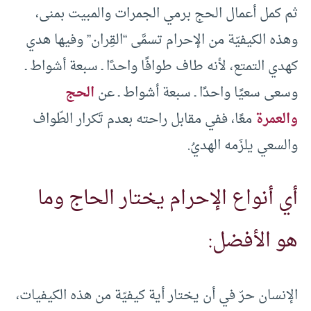
ثم كمل أعمال الحج برمي الجمرات والمبيت بمنى،
وهذه الكيفيّة من الإحرام تسمَّى “القِران” وفيها هدي
كهدي التمتع، لأنه طاف طوافًا واحدًا ـ سبعة أشواط ـ
وسعى سعيًا واحدًا ـ سبعة أشواط ـ عن
الحج
والعمرة
معًا، ففي مقابل راحته بعدم تَكرار الطّواف
والسعي يلزَمه الهديُ.
أي أنواع الإحرام يختار الحاج وما
هو الأفضل:
الإنسان حرّ في أن يختار أية كيفيّة من هذه الكيفيات،