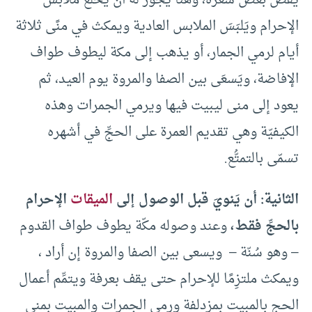
يقصُّ بعض شعره، وهنا يجوز له أن يَخلَعَ ملابس
الإحرام ويَلبَسَ الملابس العادية ويمكث في منًى ثلاثة
أيام لرمي الجمار، أو يذهب إلى مكة ليطوف طواف
الإفاضة، ويَسعَى بين الصفا والمروة يوم العيد، ثم
يعود إلى منى ليبيت فيها ويرمي الجمرات وهذه
الكيفيّة وهي تقديم العمرة على الحجِّ في أشهره
تسمّى بالتمتُّع.
الثانية:
أن يَنويَ قبل الوصول إلى
الميقات
الإحرام
بالحجِّ فقط،
وعند وصوله مكّة يطوف طواف القدوم
– وهو سُنّة – ويسعى بين الصفا والمروة إن أراد ،
ويمكث ملتزِمًا للإحرام حتى يقف بعرفة ويتمِّم أعمال
الحج بالمبيت بمزدلفة ورمي الجمرات والمبيت بمنى