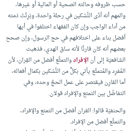
حسب ظروفه وحالته الصحية أو المالية أو غيرها،
والمهم أنه أدَّى النُّسُكين في رحلة واحدة، وبَرِئَتْ ذمته
من أداء الواجب وإن كان الفقهاء اختلفوا في أيها
أفضل بناء على اختلافهم في حج الرسول، وإن صحح
بعضهم أنه كان قارنًا لأنه ساق الهدي، فذهبت
الشافعيّة إلى أن
الإفراد
والتمتُّع أفضل من القِران، لأن
المُفرِد والمُتمتِّع يأتي بكلٍّ من النُّسُكين بكمال أفعاله،
أما القارِن فيقتصر على عمل الحجِّ وحده، وفي
التفاضُل بين التمتع والإفراد قولان.
والحنفيّة قالوا: القران أفضل من التمتع والإفراد،
والتمتُّع أفضل من الإفراد.