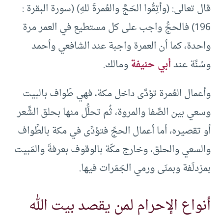
قال تعالى: (وأتِمُّوا الحَجَّ والعُمرةَ للهِ) (سورة البقرة :
196) فالحجُّ واجب على كل مستطيع في العمر مرة
واحدة، كما أن العمرة واجبة عند الشافعي وأحمد
وسُنَّة عند
أبي حنيفة
ومالك.
وأعمال العُمرة تؤدَّى داخل مكة، فهي طَواف بالبيت
وسعي بين الصَّفا والمروة، ثُم تحلُّل منها بحلق الشَّعر
أو تقصيره، أما أعمال الحجِّ فتؤدَّى في مكة بالطَّواف
والسعي والحلق، وخارج مكّة بالوقوف بعرفةَ والمَبيت
بمزدلَفة وبمنَى ورمي الجَمَرات فيها.
أنواع الإحرام لمن يقصد بيت الله