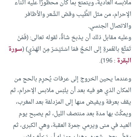
ملابسه العادية، ويتمتع بما كان محظورًا عليه أثناء
الإحرام، من مثل الطِّيب وقصّ الشّعر والأظافر
والاتصال الجنسي.
وعليه مقابل ذلك أن يذبحَ شاةً، لقوله تعالى: (فَمَنْ
تَمَتَّعَ بالعُمرةِ إلى الحَجِّ فمَا اسْتَيْسَرَ مِنَ الهَدْيِ) (
سورة
البقرة
: 196).
وعندما يحين الخروج إلى عرفات يُحرِم بالحج من
المكان الذي هو فيه بعد أن يلبَس ملابس الإحرام، ثم
يقف بعرفة ويفيض منها إلى المزدلفة بعد المغرب،
ويمكُث بها مدة بعد منتصف الليل، ثم يصبح يوم
العيد في منى ويرمي جمرة العقبة، وهي الكبرى، ثم