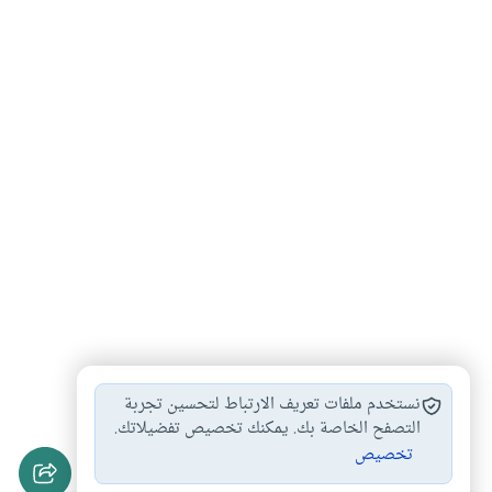
احكام الميراث والوصية
المواريث طبقا للشريعة…
#
#
نستخدم ملفات تعريف الارتباط لتحسين تجربة
الرجوع في الهبة
التصفح الخاصة بك. يمكنك تخصيص تفضيلاتك.
#
تخصيص