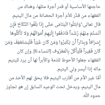
حاجتها الأساسية أو قدر أجرة مثلها، وهناك من
الفقهاء من قدَّر للأم أجرة الحضانة من مال اليتيم.
قال تعالى:”وَابْتَلُوا الْيَتَامَى حَتَّى إِذَا بَلَغُوا النِّكَاحَ فَإِنْ
آنَسْتُمْ مِنْهُمْ رُشْداً فَادْفَعُوا إِلَيْهِمْ أَمْوَالَهُمْ وَلا تَأْكُلُوهَا
إِسْرَافاً وَبِدَاراً أَنْ يَكْبَرُوا وَمَنْ كَانَ غَنِيّاً فَلْيَسْتَعْفِفْ وَمَنْ
كَانَ فَقِيراً فَلْيَأْكُلْ بِالْمَعْرُوف [النساء:6]. وإن كان
الفقهاء جعلوا الأحوط للذمة والأبرأ لها أن يرد لليتيم
ماله إذا أيسر ولي اليتيم.
أمَّا غير الأم من أقارب اليتيم فلا يحق لهم الأخذ من
مال اليتيم، ويدخل تحت الوعيد السابق إن هو تجاوز
حدود الله.