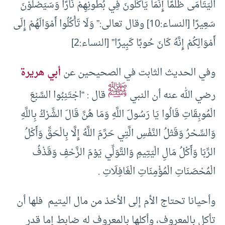
الْيَتَامَى ظُلْمًا إِنَّمَا يَأْكُلُونَ فِي بُطُونِهِمْ نَارًا وَسَيَصْلَوْنَ
سَعِيرًا [النساء:10] وقال تعالى:” وَلَا تَأْكُلُوا أَمْوَالَهُمْ إِلَى
أَمْوَالِكُمْ إِنَّهُ كَانَ حُوبًا كَبِيرًا” [النساء:2]
وفي الحديث الثابت في الصحيحين عن
أبي هريرة
ﷺ
رضي الله عنه أن النبي
قال : “اجْتَنِبُوا السَّبْعَ
الْمُوبِقَاتِ قَالُوا يَا رَسُولَ اللَّهِ وَمَا هُنَّ قَالَ الشِّرْكُ بِاللَّهِ
وَالسِّحْرُ وَقَتْلُ النَّفْسِ الَّتِي حَرَّمَ اللَّهُ إِلَّا بِالْحَقِّ وَأَكْلُ
الرِّبَا وَأَكْلُ مَالِ الْيَتِيمِ وَالتَّوَلِّي يَوْمَ الزَّحْفِ وَقَذْفُ
الْمُحْصَنَاتِ الْمُؤْمِنَاتِ الْغَافِلَاتِ .
وأحيانا تحتاج الأم إلى الأخذ من مال اليتيم فلها أن
تأكل بالمعروف، وأكلها بالمعروف له ضابط إما قدر