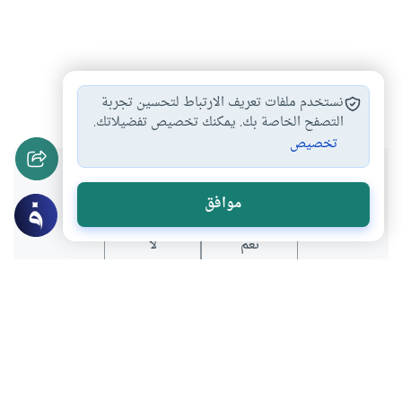
لبس السلسال للرجال
#
نستخدم ملفات تعريف الارتباط لتحسين تجربة
التصفح الخاصة بك. يمكنك تخصيص تفضيلاتك.
تخصيص
هل انتفعت بهذا المحتوى؟
موافق
نعم
لا
موضوعات ذات صلة
الأخلاق والآداب
غير مصنف