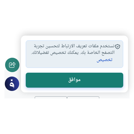
حلق المولود
أحكام المولود
ثقب أذن المولودة
#
#
#
نستخدم ملفات تعريف الارتباط لتحسين تجربة
تسمية المولود
التصفح الخاصة بك. يمكنك تخصيص تفضيلاتك.
#
تخصيص
هل انتفعت بهذا المحتوى؟
موافق
نعم
لا