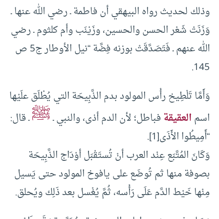
وذلك لحديث رواه البيهقي أن فاطمة ـ رضي الله عنها ـ
وَزَنَتْ شَعْر الحسن والحسين، وزَيْنَب وأم كلثوم ـ رضي
الله عنهم ـ فَتَصَدَّقَتْ بوزنه فِضَّة “نيل الأوطار ج5 ص
145.
وَأَمَّا تَلْطِيخ رأْس المولود بدم الذَّبِيحَة التي يُطْلَق علَيْها
ﷺ
اسم
العقيقة
فباطل؛ لأن الدم أذى، والنبي ـ
ـ قال:
“أَمِيطُوا الأَذَى[1].
وَكَانَ المُتَّبَع عِنْد العرب أنْ تُستَقْبَل أوْدَاج الذَّبِيحَة
بصوفة منها ثم تُوضَع على يافوخ المولود حتى يَسيل
مِنْها خَيْط الدَّم عَلَى رَأْسه، ثُمَّ يُغْسل بعد ذَلِك ويُحلق.