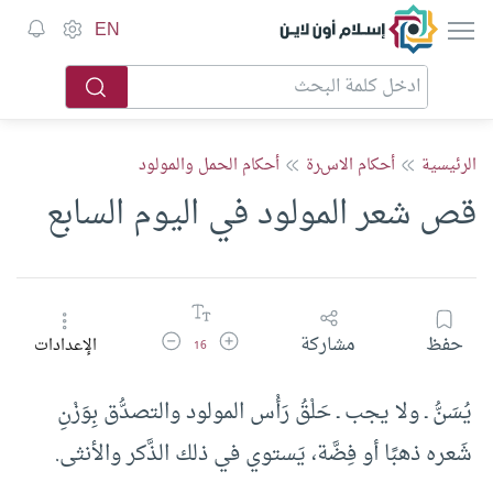
إسلام أون لاين
EN
الرئيسية
أحكام الاسرة
أحكام الحمل والمولود
قص شعر المولود في اليوم السابع
زيادة حجم الخط
تقليل حجم الخط
حفظ
مشاركة
الإعدادات
16
يُسَنُّ ـ ولا يجب ـ حَلْقُ رَأْس المولود والتصدُّق بِوَزْنِ
شَعره ذهبًا أو فِضَّة، يَستوي في ذلك الذَّكر والأنثى.