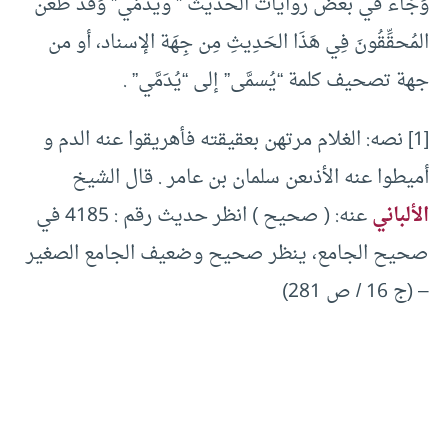
وَجَاء في بعض روايات الحديث ” ويُدَمَّي” وَقَد طَعْن
المُحقِّقُونَ فِي هَذَا الحَدِيثِ مِن جِهَة الإسناد، أو من
جهة تصحيف كلمة “يُسمَّى” إلى “يُدَمَّي” .
[1] نصه: الغلام مرتهن بعقيقته فأهريقوا عنه الدم و
أميطوا عنه الأذىعن سلمان بن عامر . قال الشيخ
الألباني
عنه: ( صحيح ) انظر حديث رقم : 4185 في
صحيح الجامع، ينظر صحيح وضعيف الجامع الصغير
– (ج 16 / ص 281)