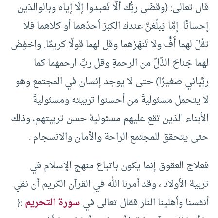
قال تعالى: (وقضَى ربُّك ألّا تَعبدوا إلّا إياه وبالوالدَين
إحسانًا. إمَّا يَبلُغنَّ عندك الكبَرَ أحدُهما أو كلاهما فلا
تقُلْ لهما أُفٍّ ولا تَنهَرْهما وقل لهما قولًا كريمًا. واخفِضْ
لهما جَناحَ الذّلّ من الرحمةِ وقل ربِّ ارحمهما كما
ربَّياني صغيرًا) حتى لا يوجد إنسان في المجتمع وهو
لا يتحمل مسئوليةَ من أحسنوا تربيته ومسئوليةَ
الأبناء الذين تقع عليهم مسئولية حسن تربيتهم، وذلك
حتى يتحقق للمجتمع الراحة والأمان والانسجام .
فعلاج العقوق إنما يكون باتباع منهج الإسلام في
تربية الأولاد ، وقد أمرنا الله في القرآن الكريم أن نقي
أنفسنا وأهلينا النار فقال تعالى في
سورة التحريم
:{