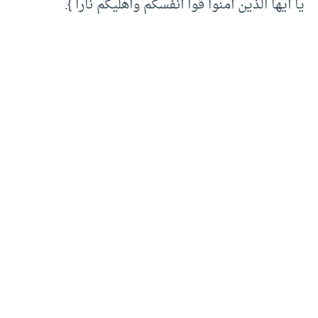
يا أيها الذين آمنوا قوا أنفسكم وأهليكم ناراً }.