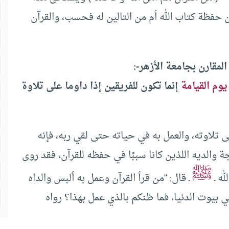
حفظة كتاب الله أم من التالين له فحسب، والقرآن
لمقارن بجامعة الأزهر-:
يوم القيامة
إنما تكون للفريقين إذا داوما على تلاوة
تلاوته، والعمل به في حياته حتى لقي ربه، فإنه
ة والديه اللذين كانا سببًا في حفظه للقرآن، فقد روى
ﷺ
له ـ
ـ قال: “من قرأ القرآن وعمل به ألبس والداه
بيوت الدنيا، فما ظنكم بالذي عمل بهذا؟ رواه