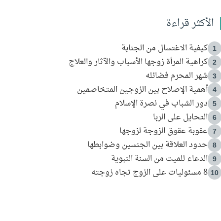
الأكثر قراءة
كيفية الاغتسال من الجنابة
1
كراهية المرأة زوجها الأسباب والآثار والعلاج
2
شهر المحرم فضائله
3
أهمية الإصلاح بين الزوجين المتخاصمين
4
دور الشباب في نصرة الإسلام
5
التحايل على الربا
6
عقوبة عقوق الزوجة لزوجها
7
حدود العلاقة بين الجنسين وضوابطها
8
الدعاء للميت من السنة النبوية
9
8 مسئوليات على الزوج تجاه زوجته
10