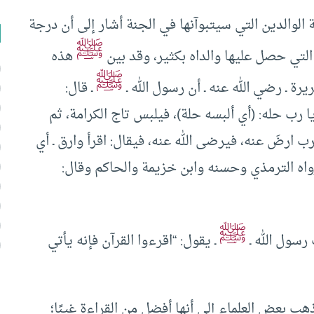
نة الوالدين التي سيتبوآنها في الجنة أشار إلى أن درجة
ﷺ
التي حصل عليها والداه بكثير، وقد بين
هذه
ﷺ
ة ـ رضي الله عنه ـ أن رسول الله ـ
ـ قال:
 رب حله: (أي ألبسه حلة)، فيلبس تاج الكرامة، ثم
ب ارضَ عنه، فيرضى الله عنه، فيقال: اقرأ وارق ـ أي
رواه الترمذي وحسنه وابن خزيمة والحاكم وقال:
ﷺ
 رسول الله ـ
ـ يقول: “اقرءوا القرآن فإنه يأتي
ب بعض العلماء إلى أنها أفضل من القراءة غيبًا؛