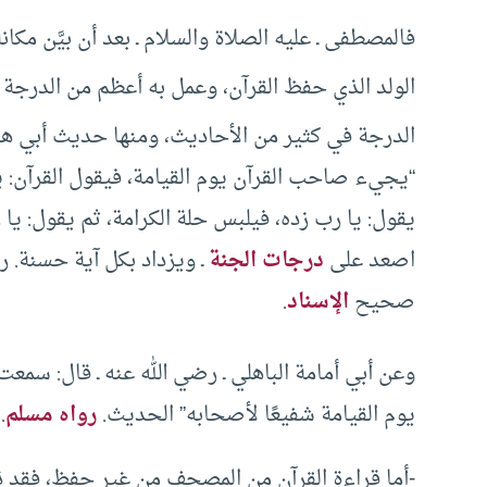
فالمصطفى ـ عليه الصلاة والسلام ـ بعد أن بيَّن مكا
الولد الذي حفظ القرآن، وعمل به أعظم من الدرجة 
الدرجة في كثير من الأحاديث، ومنها حديث أبي هرير
“يجيء صاحب القرآن يوم القيامة، فيقول القرآن: يا
يقول: يا رب زده، فيلبس حلة الكرامة، ثم يقول: يا ر
اصعد على
درجات الجنة
ـ ويزداد بكل آية حسنة. 
صحيح
الإسناد
.
وعن أبي أمامة الباهلي ـ رضي الله عنه ـ قال: سمعت
يوم القيامة شفيعًا لأصحابه” الحديث.
رواه مسلم
.
-أما قراءة القرآن من المصحف من غير حفظ، فقد ذه