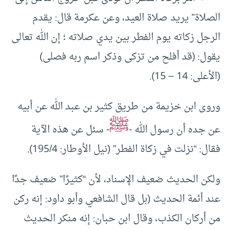
الصلاة” يريد صلاة العيد، وعن عكرمة قال: يقدم
الرجل زكاته يوم الفطر بين يدي صلاته ؛ إن الله تعالى
يقول: (قد أفلح من تزكى وذكر اسم ربه فصلى)
(الأعلى: 14 – 15).
وروى ابن خزيمة من طريق كثير بن عبد الله عن أبيه
ﷺ
عن جده أن رسول الله -
- سئل عن هذه الآية
فقال: “نزلت في زكاة الفطر” (نيل الأوطار: 195/4).
ولكن الحديث ضعيف الإسناد، لأن “كثيرًا” ضعيف جدًا
عند أئمة الحديث (بل قال الشافعي وأبو داود: إنه ركن
من أركان الكذب، وقال ابن حبان: إنه منكر الحديث