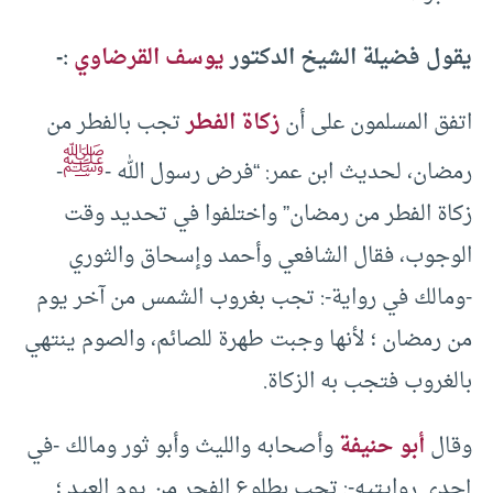
يقول فضيلة الشيخ الدكتور
يوسف القرضاوي
:-
اتفق المسلمون على أن
زكاة الفطر
تجب بالفطر من
ﷺ
رمضان، لحديث ابن عمر: “فرض رسول الله -
-
زكاة الفطر من رمضان” واختلفوا في تحديد وقت
الوجوب، فقال الشافعي وأحمد وإسحاق والثوري
-ومالك في رواية-: تجب بغروب الشمس من آخر يوم
من رمضان ؛ لأنها وجبت طهرة للصائم، والصوم ينتهي
بالغروب فتجب به الزكاة.
وقال
أبو حنيفة
وأصحابه والليث وأبو ثور ومالك -في
إحدى روايتيه-: تجب بطلوع الفجر من يوم العيد ؛