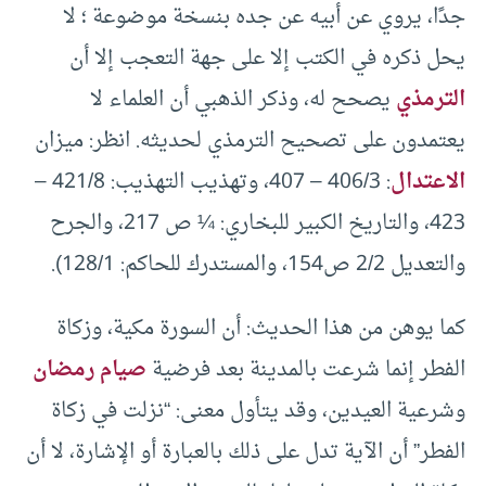
جدًا، يروي عن أبيه عن جده بنسخة موضوعة ؛ لا
يحل ذكره في الكتب إلا على جهة التعجب إلا أن
الترمذي
يصحح له، وذكر الذهبي أن العلماء لا
يعتمدون على تصحيح الترمذي لحديثه. انظر: ميزان
الاعتدال
: 406/3 – 407، وتهذيب التهذيب: 421/8 –
423، والتاريخ الكبير للبخاري: ¼ ص 217، والجرح
والتعديل 2/2 ص154، والمستدرك للحاكم: 128/1).
كما يوهن من هذا الحديث: أن السورة مكية، وزكاة
الفطر إنما شرعت بالمدينة بعد فرضية
صيام رمضان
وشرعية العيدين، وقد يتأول معنى: “نزلت في زكاة
الفطر” أن الآية تدل على ذلك بالعبارة أو الإشارة، لا أن