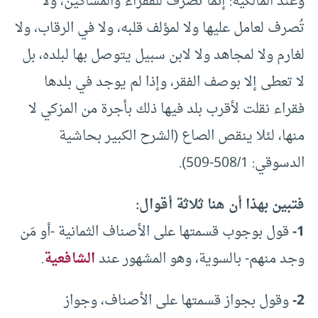
وعند المالكية: إنما تُصرف للفقراء والمساكين، ولا
تُصرف لعامل عليها ولا لمؤلف قلبه، ولا في الرقاب، ولا
لغارم ولا لمجاهد ولا لابن سبيل يتوصل بها لبلده، بل
لا تعطى إلا بوصف الفقر، وإذا لم يوجد في بلدها
فقراء نقلت لأقرب بلد فيها ذلك بأجرة من المزكي لا
منها، لئلا ينقص الصاع (الشرح الكبير بحاشية
الدسوقي: 508/1-509).
فتبين بهذا أن هنا ثلاثة أقوال:
1-
قول بوجوب قسمتها على الأصناف الثمانية -أو مَن
وجد منهم- بالسوية، وهو المشهور عند
الشافعية
.
2-
وقول بجواز قسمتها على الأصناف، وجواز