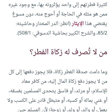
كثيرة فطرتهم إلى واحد يؤثرونه بها، مع وجود غيره
ممن هو مثله في الحاجة أو أحوج منه، دون مسوغ
يقتضي هذا
الإيثار
(انظر: الدر المختار وحاشيته:
85/2، والشرح الكبير بحاشية الدسوقي: 508/1).
من لا تُصرف له زكاة الفطر؟
وما دامت صدقة الفطر زكاة، فلا يجوز دفعها إلى كل
من لا يجوز دفع زكاة المال إليه، من كافر معاد
للإسلام، أو مرتد، أو فاسق يتحدى المسلمين بفسقه،
أو غني بماله أو كسبه، أو متبطل قادر على الكسب ولا
يعمل، أو والد، أو ولد، أو زوجة؛ لأن المسلم حين