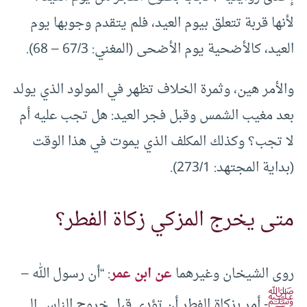
لأنها قربة تتعلق بيوم العيد، فلم يتقدم وجوبها يوم
العيد، كالأضحية يوم الأضحى (المغني: 67/3 – 68).
والأمر هين، وثمرة الخلاف تظهر في المولود الذي يولد
بعد مغيب الشمس وقبل فجر العيد: هل تجب عليه أم
لا تجب؟ وكذلك المكلف الذي يموت في هذا الوقت
(بداية المجتهد: 273/1).
متى يخرج المزكي زكاة الفطر؟
روى الشيخان وغيرهما
عن ابن عمر
: “أن رسول الله –
ﷺ
- أمر بزكاة الفطر أن تؤدى قبل خروج الناس إلى