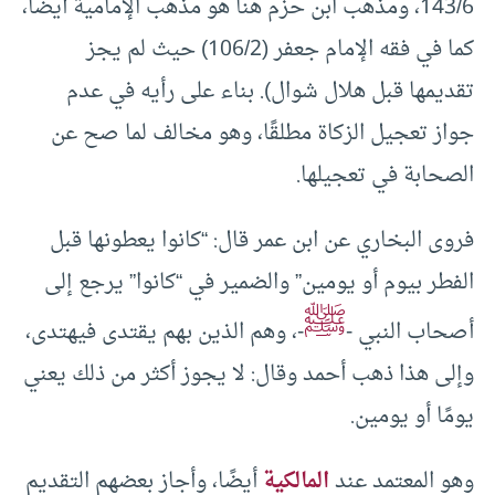
143/6، ومذهب ابن حزم هنا هو مذهب الإمامية أيضًا،
كما في فقه الإمام جعفر (106/2) حيث لم يجز
تقديمها قبل هلال شوال). بناء على رأيه في عدم
جواز تعجيل الزكاة مطلقًا، وهو مخالف لما صح عن
الصحابة في تعجيلها.
فروى البخاري عن ابن عمر قال: “كانوا يعطونها قبل
الفطر بيوم أو يومين” والضمير في “كانوا” يرجع إلى
ﷺ
أصحاب النبي -
-، وهم الذين بهم يقتدى فيهتدى،
وإلى هذا ذهب أحمد وقال: لا يجوز أكثر من ذلك يعني
يومًا أو يومين.
وهو المعتمد عند
المالكية
أيضًا، وأجاز بعضهم التقديم