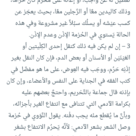
تعطيل له عن واجب، أو إعانة على محرَّم كان حرامًا،
وذلك كاليدين معًا أو الرِّجلين معًا، بحيث يعجَز عن
كسب عيْشه أو يسلُك سبُلاً غير مشروعة وفي هذه
الحالة يَستوي في الحُرْمة الإذْن وعدم الإذْن.
3 – إن لم يكن فيه ذلك كنقل إحدى الكِلْيتين أو
العَيْنَيْن أو الأسنان أو بعض الدم، فإن كان النقل بغير
إذْنِه حَرُم، ووجَب فيه العِوض، على ما هو مفصَّل في
كتب الفقه في الجناية على النفس والأعضاء، وإن كان
بإذنه قال جماعة بالتَّحْريم، واحتجَّ بعضهم عليه
بكرامة الآدمي التي تتنافى مع انتفاع الغير بأجزائه،
وبأنَّ ما يُقطع منْه يجب دفْنه. يقول النَّوَوي في حُرْمة
وصل الشعر بشعر الآدمي: لأنَّه يَحرُم الانتفاع بشعْر