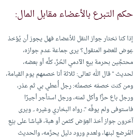
حكم التبرع بالأعضاء مقابل المال:
إذا كنا نختار جواز النقل للأعضاء فهل يجوز أن يُؤخذ
عِوض للعضو المنقول؟ يرى جماعة عدم جوازه،
محتجِّين بحرمة بيع الآدمي الحُرِّ، كلِّه أو بعضه،
لحديث ” قال الله تعالى: ثلاثة أنا خصمهم يوم القيامة،
ومن كنت خصمَه خصمتُه: رجل أُعطي بي ثم عذر،
ورجل باع حرًّا وأكل ثمنه، ورجل استأجر أجيرًا
فاستوفى ولم يوفِّه “ـ رواه البخاري وغيره ـ. ويرى
آخرون جواز أخذ العِوَض كثمن أو هبة، قياسًا على بيْع
المُرضع لبنها، ولعدم ورود دليل يحرِّمه، والحديث