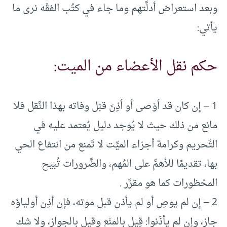
وبعد استعراض أدلَّتهم وما جاء في كتُب الفقْه نرى ما
يأتي:
حكم نقل الأعضاء من الميت:
1 – إن كان قد أوْصى أو أذِنَ قبْل وفاته بهذا النَّقل فلا
مانع من ذلك حيث لا يُوجد دليل يُعتمد عليه في
التَّحريم وكرامة أجزاء الميِّت لا تَمنع من انتفاع الحي
بها، تقديمًا للأهمِّ على المُهم، والضَّرورات تُبيح
المحْظورات كما هو مقرَّر .
2 – إن لم يوصِ أو لم يأذن قبل موته، فإن أذِن أولياؤه
جاز، وإن لم يأذَنوا: قِيل بالمنْع وقيل بالجواز، ولا شك