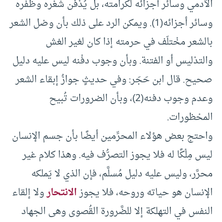
الآدمي وسائر أجزائه لكرامته، بل يُدْفن شعْره وظُفْره
وسائر أجزائه(1). ويمكن الرد على ذلك بأن وصْل الشعر
بالشعر مخْتلَف في حرمته إذا كان لغير الغش
والتدْليس أو الفتنة. وبأن وجوب دفْنه ليس عليه دليل
صحيح. قال ابن حَجَر: وفي حديثٍ جوازُ إبقاء الشعر
وعدم وجوب دفنه(2)، وبأن الضرورات تُبيح
المحْظورات.
واحتج بعض هؤلاء المحرِّمين أيضًا بأن جسم الإنسان
ليس مِلْكًا له فلا يجوز التصرُّف فيه. وهذا كلام غير
محرَّر، وليس عليه دليل مُسلَّم، فإن الذي لا يَملكه
الإنسان هو حياته وروحه، فلا يجوز
الانتحار
ولا إلقاء
النفس في التهلكة إلا للضَّرورة القُصوى وهى الجهاد