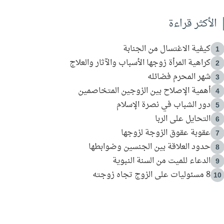
الأكثر قراءة
كيفية الاغتسال من الجنابة
1
كراهية المرأة زوجها الأسباب والآثار والعلاج
2
شهر المحرم فضائله
3
أهمية الإصلاح بين الزوجين المتخاصمين
4
دور الشباب في نصرة الإسلام
5
التحايل على الربا
6
عقوبة عقوق الزوجة لزوجها
7
حدود العلاقة بين الجنسين وضوابطها
8
الدعاء للميت من السنة النبوية
9
8 مسئوليات على الزوج تجاه زوجته
10