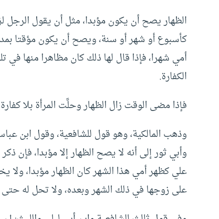
الظهار يصح أن يكون مؤبدا، مثل أن يقول الرجل لز
كأسبوع أو شهر أو سنة، ويصح أن يكون مؤقتا بمدة
أمي شهرا، فإذا قال لها ذلك كان مظاهرا منها في تل
الكفارة.
فإذا مضى الوقت زال الظهار وحلَّت المرأة بلا كفارة
وذهب المالكية، وهو قول للشافعية، وقول ابن عبا
وأبي ثور إلى أنه لا يصح الظهار إلا مؤبدا، فإن ذكر
علي كظهر أمي هذا الشهر كان الظهار مؤبدا، ولا ي
على زوجها في ذلك الشهر وبعده، ولا تحل له حتى ي
وفي قول ثالث للشافعية وابن أبي ليلى والليث: إن ا