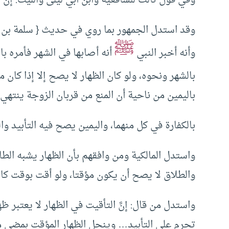
وقد استدل الجمهور بما روي في حديث { سلمة بن
ﷺ
وأنه أخبر النبي
أنه أصابها في الشهر فأمره با
بالشهر ونحوه، ولو كان الظهار لا يصح إلا إذا كان م
باليمين من ناحية أن المنع من قربان الزوجة ينتهي
بالكفارة في كل منهما، واليمين يصح فيه التأبيد وا
واستدل المالكية ومن وافقهم بأن الظهار يشبه الط
والطلاق لا يصح أن يكون مؤقتا، ولو أقت بوقت كان 
واستدل من قال: إنَّ التأقيت في الظهار لا يعتبر ظها
تحرم على التأبيد… وينحل الظهار المؤقت بمضي مد