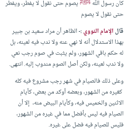
ﷺ
كان رسول الله
يصوم حتى نقول لا يفطر، ويفطر
حتى نقول لا يصوم
قال
الإمام النووي
:-
الظاهر أن مراد سعيد بن جبير
بهذا الاستدلال أنه لا نهي عنه ولا ندب فيه لعينه، بل
له حكم باقي الشهور، ولم يثبت في صوم رجب نعي
ولا ندب لعينه، ولكن أصل الصوم مندوب إليه. انتهى.
وعلى ذلك فالصيام في شهر رجب مشروع فيه كله
كغيره من الشهور، وبعضه أوكد من بعض، كأيام
الاثنين والخميس فيه، وكأيام البيض منه، إلا أن
الصيام فيه ليس بأفضل مما في غيره من الشهور،
فليس للصيام فيه فضل على غيره.