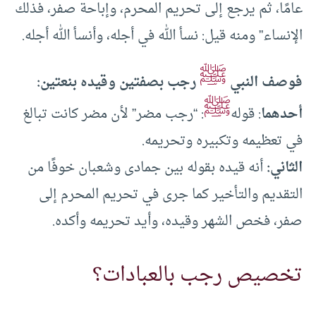
عامًا، ثم يرجع إلى تحريم المحرم، وإباحة صفر، فذلك
الإنساء” ومنه قيل: نسأ الله في أجله، وأنسأ الله أجله.
ﷺ
فوصف النبي
رجب بصفتين وقيده بنعتين:
ﷺ
أحدهما
: قوله
: “رجب مضر” لأن مضر كانت تبالغ
في تعظيمه وتكبيره وتحريمه.
الثاني:
أنه قيده بقوله بين جمادى وشعبان خوفًا من
التقديم والتأخير كما جرى في تحريم المحرم إلى
صفر، فخص الشهر وقيده، وأيد تحريمه وأكده.
تخصيص رجب بالعبادات؟