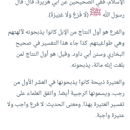
الإسلام، ففي الصحيحين عن أبي هريرة، قال: قال
ﷺ
رسول الله
(لَا فَرَعَ وَلَا ‌عَتِيرَةَ).
والفرع هو أول النتاج من الإبل كانوا يذبحونه لآلهتهم
وهي طواغيتهم. كذا جاء هذا التفسير في صحيح
البخاري وسنن أبي داود. وقيل: هو أول النتاج لمن
بلغت إبله مائة، يذبحونه.
والعتيرة ذبيحة كانوا يذبحونها في العشر الأول من
‌رجب، ويسمونها الرجبية أيضا. واتفق العلماء على
تفسير العتيرة بهذا. ومعنى الحديث: لا فرع واجب ولا
‌عتيرة واجبة.