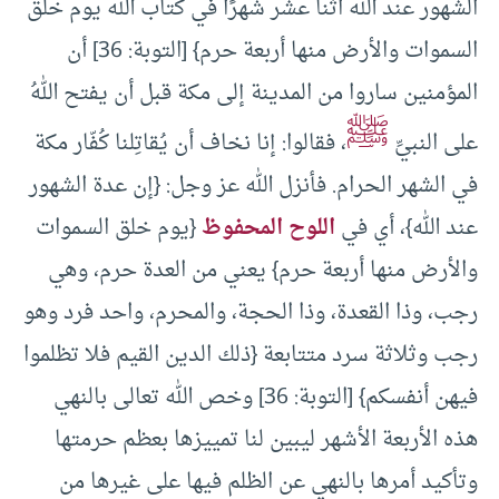
الشهور عند الله اثنا عشر شهرًا في كتاب الله يوم خلق
السموات والأرض منها أربعة حرم} [التوبة: 36] أن
المؤمنين ساروا من المدينة إلى مكة قبل أن يفتح اللهُ
ﷺ
على النبيِّ
، فقالوا: إنا نخاف أن يُقاتِلنا كُفّار مكة
في الشهر الحرام. فأنزل الله عز وجل: {إن عدة الشهور
عند الله}، أي في
اللوح المحفوظ
{يوم خلق السموات
والأرض منها أربعة حرم} يعني من العدة حرم، وهي
‌رجب، وذا القعدة، وذا الحجة، والمحرم، واحد فرد وهو
‌رجب وثلاثة سرد متتابعة {ذلك الدين القيم فلا تظلموا
فيهن أنفسكم} [التوبة: 36] وخص الله تعالى بالنهي
هذه الأربعة الأشهر ليبين لنا تمييزها بعظم حرمتها
وتأكيد أمرها بالنهي عن الظلم فيها على غيرها من