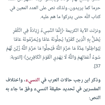
حرما كما يريدون، ولذلك نص على العدد المعين في
كتاب الله حتى يتركوا ما هم عليه.
ونزلت الآية الكريمة ﴿إِنَّمَا النَّسِيءُ زِيَادَةٌ فِي الْكُفْرِ
يُضَلُّ بِهِ الَّذِينَ كَفَرُوا يُحِلُّونَهُ عَامًا وَيُحَرِّمُونَهُ عَامًا
لِيُوَاطِئُوا عِدَّةَ مَا حَرَّمَ اللَّهُ فَيُحِلُّوا مَا حَرَّمَ اللَّهُ زُيِّنَ لَهُمْ
سُوءُ أَعْمَالِهِمْ وَاللَّهُ لَا يَهْدِي الْقَوْمَ الْكَافِرِينَ﴾ [التوبة:
37].
وذكر ابن رجب حالات العرب في
النسيء
، واختلاف
المفسرين في تحديد حقيقة النسيء وفق ما جاء به
النص: