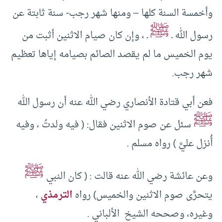
وأخمسة السنة كلها – ومنها شهر رجب- سنة ثابتة عن
ﷺ
رسول الله ـ
ـ ، وإن كان صيام الاثنين أثبت من
يوم الخميس ما لم يقصد الصائم بصيامه إياها تعظيم
شهر رجب.
فعن أبي قتادة الأنصاري رضي الله عنه أن رسول الله
ﷺ
سئل عن صوم الاثنين فقال: ( فيه ولدتُ ، وفيه
أُنزل عليَّ ) رواه مسلم .
ﷺ
وعن عائشة رضي الله عنه قالت : ( كان النبي
يتحرَّى صوم الاثنين والخميس) رواه
الترمذي
،
وغيره، وصححه الشيخ الألباني .