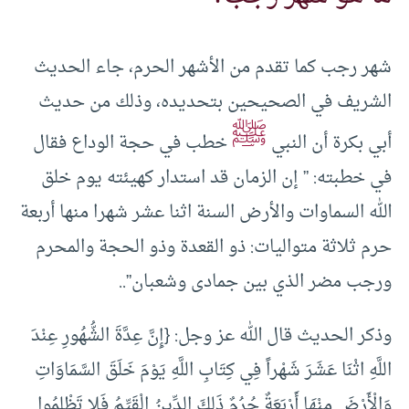
شهر رجب كما تقدم من الأشهر الحرم، جاء الحديث
الشريف في الصحيحين بتحديده، وذلك من حديث
ﷺ
أبي بكرة أن النبي
خطب في حجة الوداع فقال
في خطبته: ” إن الزمان قد استدار كهيئته يوم خلق
الله السماوات والأرض السنة اثنا عشر شهرا منها أربعة
حرم ثلاثة متواليات: ذو القعدة وذو الحجة والمحرم
ورجب مضر الذي بين جمادى وشعبان”..
وذكر الحديث قال الله عز وجل: {إِنَّ عِدَّةَ الشُّهُورِ عِنْدَ
اللَّهِ اثْنَا عَشَرَ شَهْراً فِي كِتَابِ اللَّهِ يَوْمَ خَلَقَ السَّمَاوَاتِ
وَالْأَرْضَ مِنْهَا أَرْبَعَةٌ حُرُمٌ ذَلِكَ الدِّينُ الْقَيِّمُ فَلا تَظْلِمُوا