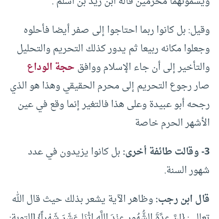
ويسمونهما محرمين قاله ابن زيد بن أسلم .
وقيل: بل كانوا ربما احتاجوا إلى صفر أيضا فأحلوه
وجعلوا مكانه ربيعا ثم يدور كذلك التحريم والتحليل
والتأخير إلى أن جاء الإسلام ووافق
حجة الوداع
صار رجوع التحريم إلى محرم الحقيقي وهذا هو الذي
رجحه أبو عبيدة وعلى هذا فالتغير إنما وقع في عين
الأشهر الحرم خاصة
3- وقالت طائفة أخرى:
بل كانوا يزيدون في عدد
شهور السنة.
قال ابن رجب:
وظاهر الآية يشعر بذلك حيث قال الله
تعالى: {إِنَّ عِدَّةَ الشُّهُورِ عِنْدَ اللَّهِ اثْنَا عَشَرَ شَهْراً} [التوبة: