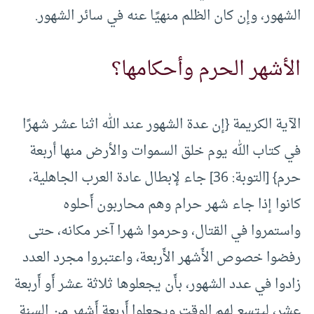
الشهور، وإن كان الظلم منهيًا عنه في سائر الشهور.
الأشهر الحرم وأحكامها؟
الآية الكريمة {إن عدة الشهور عند الله اثنا عشر شهرًا
في كتاب الله يوم خلق السموات والأرض منها أربعة
حرم} [التوبة: 36] جاء لإبطال عادة العرب الجاهلية،
كانوا إذا جاء شهر حرام وهم محاربون أَحلوه
واستمروا في القتال، وحرموا شهرا آخر مكانه، حتى
رفضوا خصوص الأَشهر الأَربعة، واعتبروا مجرد العدد
زادوا في عدد الشهور، بأَن يجعلوها ثلاثة عشر أَو أَربعة
عشر، ليتسع لهم الوقت ويجعلوا أَربعة أَشهر من السنة