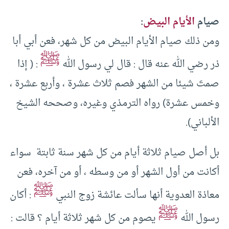
صيام
الأيام البيض
:
ومن ذلك صيام الأيام البيض من كل شهر، فعن أبي أبا
ﷺ
ذر رضي الله عنه قال : قال لي رسول الله
: ( إذا
صمتَ شيئا من الشهر فصم ثلاث عشرة ، وأربع عشرة ،
وخمس عشرة) رواه الترمذي وغيره، وصححه الشيخ
الألباني).
بل أصل صيام ثلاثة أيام من كل شهر سنة ثابتة سواء
أكانت من أول الشهر أو من وسطه ، أو من آخره، فعن
ﷺ
معاذة العدوية أنها سألت عائشة زوج النبي
: أكان
ﷺ
رسول الله
يصوم من كل شهر ثلاثة أيام ؟ قالت :