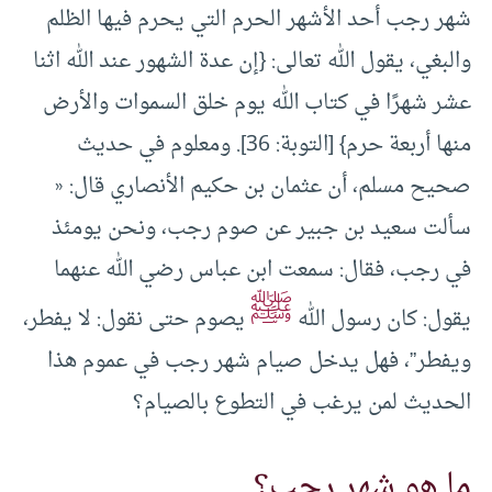
شهر رجب أحد الأشهر الحرم التي يحرم فيها الظلم
والبغي، يقول الله تعالى: {إن عدة الشهور عند الله اثنا
عشر شهرًا في كتاب الله يوم خلق السموات والأرض
منها أربعة حرم} [التوبة: 36]. ومعلوم في حديث
صحيح مسلم، أن عثمان بن حكيم الأنصاري قال: «
سألت سعيد بن جبير عن صوم رجب، ونحن يومئذ
في رجب، فقال: سمعت ابن عباس رضي الله عنهما
ﷺ
يقول: كان رسول الله
يصوم حتى نقول: لا يفطر،
ويفطر”، فهل يدخل صيام شهر رجب في عموم هذا
الحديث لمن يرغب في التطوع بالصيام؟
ما هو شهر رجب؟