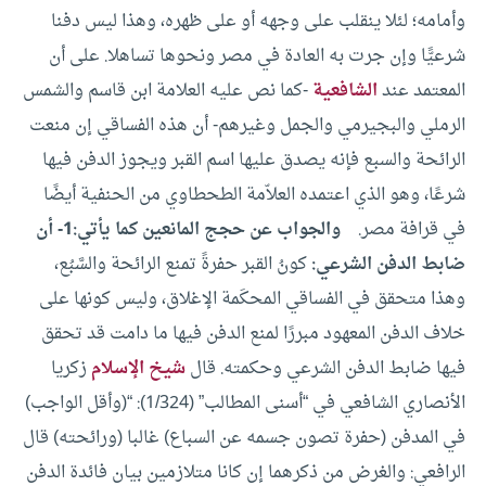
وأمامه؛ لئلا ينقلب على وجهه أو على ظهره، وهذا ليس دفنا
شرعيًّا وإن جرت به العادة في مصر ونحوها تساهلا.
على أن
المعتمد عند
الشافعية
-كما نص عليه العلامة ابن قاسم والشمس
الرملي والبجيرمي والجمل وغيرهم- أن هذه الفساقي إن منعت
الرائحة والسبع فإنه يصدق عليها اسم القبر ويجوز الدفن فيها
شرعًا، وهو الذي اعتمده العلاّمة الطحطاوي من الحنفية أيضًا
في قرافة مصر.
والجواب عن حجج المانعين كما يأتي:
1- أن
ضابط الدفن الشرعي:
كونُ القبر حفرةً تمنع الرائحة والسَّبُع،
وهذا متحقق في الفساقي المحكَمة الإغلاق، وليس كونها على
خلاف الدفن المعهود مبررًا لمنع الدفن فيها ما دامت قد تحقق
فيها ضابط الدفن الشرعي وحكمته.
قال
شيخ الإسلام
زكريا
الأنصاري الشافعي في “أسنى المطالب” (1/324): “(وأقل الواجب)
في المدفن (حفرة تصون جسمه عن السباع) غالبا (ورائحته) قال
الرافعي: والغرض من ذكرهما إن كانا متلازمين بيان فائدة الدفن