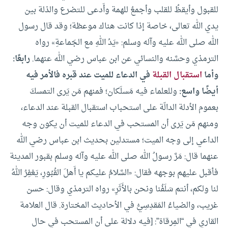
للقبول وأيقظُ للقلب وأجمعُ للهمة وأَدعى للتضرع والذلة بين
يدي الله تعالى، خاصة إذا كانت هناك موعظة؛ وقد قال رسول
الله صلى الله عليه وآله وسلم: «يَدُ اللهِ مع الجَماعةِ» رواه
الترمذي وحسَّنه والنسائي عن ابن عباس رضي الله عنهما.
رابعًا:
وأما
استقبال القبلة
في الدعاء للميت عند قبره فالأمر فيه
أيضًا واسع:
وللعلماء فيه مَسلَكان؛ فمنهم مَن يَرى التمسكَ
بعموم الأدلة الدالّة على استحباب استقبال القبلة عند الدعاء،
ومنهم مَن يَرى أن المستحب في الدعاء للميت أن يكون وجه
الداعي إلى وجه الميت؛ مستدلين بحديث ابن عباس رضي الله
عنهما قال: مَرَّ رسولُ الله صلى الله عليه وآله وسلم بقبور المدينة
فأقبل عليهم بوجهه فقال: «السَّلامُ عليكم يا أَهلَ القُبُورِ، يَغفِرُ اللهُ
لنا ولكم، أنتم سَلَفُنا ونحن بالأَثَرِ» رواه الترمذي وقال: حسن
غريب، والضياءُ المَقدِسِيُّ في الأحاديث المختارة. قال العلامة
القاري في “المِرقاة”: [فيه دلالة على أن المستحب في حال