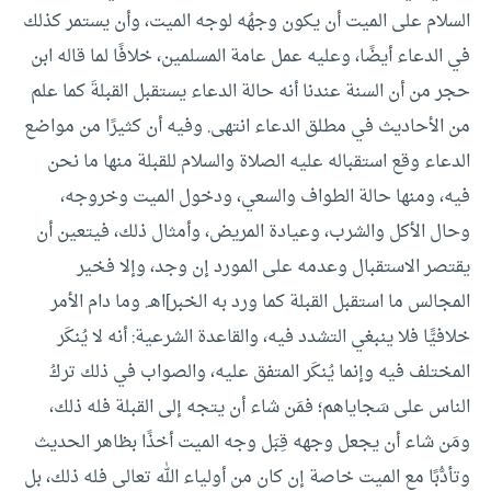
السلام على الميت أن يكون وجهُه لوجه الميت، وأن يستمر كذلك
في الدعاء أيضًا، وعليه عمل عامة المسلمين، خلافًا لما قاله ابن
حجر من أن السنة عندنا أنه حالة الدعاء يستقبل القبلةَ كما علم
من الأحاديث في مطلق الدعاء انتهى. وفيه أن كثيرًا من مواضع
الدعاء وقع استقباله عليه الصلاة والسلام للقبلة منها ما نحن
فيه، ومنها حالة الطواف والسعي، ودخول الميت وخروجه،
وحال الأكل والشرب، وعيادة المريض، وأمثال ذلك، فيتعين أن
يقتصر الاستقبال وعدمه على المورد إن وجد، وإلا فخير
المجالس ما استقبل القبلة كما ورد به الخبر]اهـ.
وما دام الأمر
خلافيًّا فلا ينبغي التشدد فيه، والقاعدة الشرعية: أنه لا يُنكَر
المختلف فيه وإنما يُنكَر المتفق عليه، والصواب في ذلك تركُ
الناس على سَجاياهم؛ فمَن شاء أن يتجه إلى القبلة فله ذلك،
ومَن شاء أن يجعل وجهه قِبَل وجه الميت أخذًا بظاهر الحديث
وتأدُّبًا مع الميت خاصة إن كان من أولياء الله تعالى فله ذلك، بل