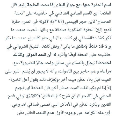
اسم الحفرة عنها، مع جواز البناء إذا دعت الحاجة إليه.
قال
العلامة ابن قاسم العبادي الشافعي في حاشيته على “تحفة
المحتاج” لابن حجر الهيتمي (3/167): “(قوله في المتن: حفرة
تمنع إلخ) الحفرة المذكورة صادقة مع بنائها، فحيث منعت ما
ذُكِر كَفَتْ؛ فالفساقي إن كانت بناءً في حفر كفت إن منعت ما ذكر
وإلا فلا خلافًا لإطلاق ما يأتي”.
ونقل كلامَه الشيخُ الشرواني في
حاشيته على التحفة أيضًا وأقره.
3- أن تعدد الموتى وكذلك
اختلاط الرجال بالنساء في مدفن واحد جائز للضرورة،
مع
مراعاة وضع حاجز بين الأموات، وأنه لا يجوز أن يُفتَح القبر على
الميت قبل بِلاه لدفن ميت آخر -ويُعرَف ذلك بقول أهل الخبرة-
إلاّ إذا لم يكن لذلك الميت مدفن آخر.
قال العلامة ابن نجيم
الحنفي في “البحر الرائق شرح كنز الدقائق” (2/209): “وفي فتح
القدير: ويكره الدفن في الأماكن التي تسمى فساقي اهـ.
وهي
-أي: علة الكراهة- من وجوه: الأول عدم اللحد، الثاني دفن