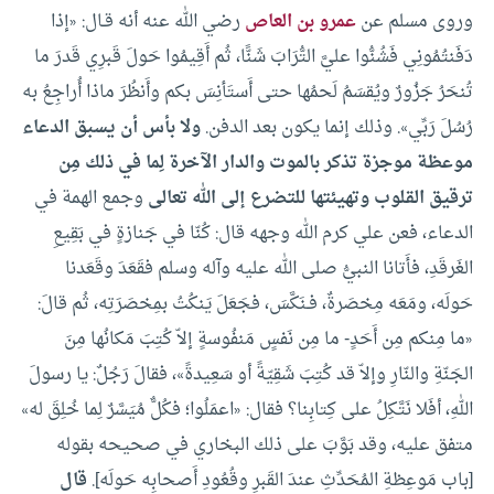
وروى مسلم عن
عمرو بن العاص
رضي الله عنه أنه قـال: «إذا
دَفَنتُمُونِي فَشُنُّوا عليَّ التُّرَابَ شَنًّا، ثُم أَقِيمُوا حَولَ قَبرِي قَدرَ ما
تُنحَرُ جَزُورٌ ويُقسَمُ لَحمُها حتى أَستَأنِسَ بكم وأَنظُرَ ماذا أُراجِعُ به
رُسُلَ رَبِّي». وذلك إنما يكون بعد الدفن.
ولا بأس أن يسبق الدعاء
موعظة موجزة تذكر بالموت والدار الآخرة لِما في ذلك مِن
ترقيق القلوب وتهيئتها للتضرع إلى الله تعالى
وجمع الهمة في
الدعاء، فعن علي كرم الله وجهه قال: كُنّا في جَنازةٍ في بَقِيعِ
الغَرقَدِ، فأَتانا النبيُّ صلى الله عليه وآله وسلم فقَعَدَ وقَعَدنا
حَولَه، ومَعَه مِخصَرةٌ، فـنَكَّسَ، فجَعَلَ يَنكُتُ بمِخصَرَتِه، ثُم قالَ:
«ما مِنكم مِن أَحَدٍ- ما مِن نَفسٍ مَنفُوسةٍ إلاّ كُتِبَ مَكانُها مِنَ
الجَنّةِ والنّارِ وإلاّ قد كُتِبَ شَقِيّةً أو سَعِيدةً»، فقالَ رَجُلٌ: يا رسولَ
اللهِ، أفَلا نَتَّكِلُ على كِتابِنا؟ فقال: «اعمَلُوا؛ فكُلٌّ مُيَسَّرٌ لِما خُلِقَ له»
متفق عليه، وقد بَوَّبَ على ذلك البخاري في صحيحه بقوله
[باب مَوعِظةِ المُحَدِّثِ عندَ القَبرِ وقُعُودِ أَصحابِه حَولَه].
قال