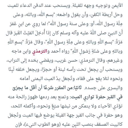
الأيمن وتوجيه وجهه للقبلة.
ويستحب عند الدفن الدعاء للميت
وحل أربطة الكفن، وأن يقول واضعه: “بسم الله، وبالله، وعلى
مِلّة رسول الله، أو: وعلى سنة رسول الله”؛ لما روي عن ابنِ عُمَرَ
أَنّ النبيَّ صلى اللهُ عليه وآله وسلم كان إذا أُدخِلَ المَيِّتُ القَبرَ قال
مَرّةً: “بسمِ اللهِ وباللهِ وعلى مِلّةِ رسولِ اللهِ”، وقال مَرّةً: “بسمِ اللهِ
وباللهِ وعلى سُنّةِ رَسُولِ اللهِ” رواه أحمد و
الترمذي
وابن ماجه
وغيرهم، وقال الترمذي: حسن غريب، ويفضي بخده إلى التراب،
ويستحب أن يجعل تحت رأسه لبنة أو حجرًا، ويجعل خلفه لَبِنًا
ونحوه لئلا يقع على قفاه، وتُجعَل يدُ الميت اليمنى أمامه
واليسرى على جسده.
ثانيًا:
من المقرر شرعًا أن أقل ما يجزئ
في القبر
حفرة تواري الميت:
وتمنع بعد ردمها ظهورَ رائحة منه
تؤذي الأحياء ولا يتمكن من نبشها سَبُعٌ ونحوه، وأكمله اللحد،
وهو حفرة في جانب القبر جهة القبلة يوضع فيها الميت وتُجعَل
كالبيت المسقف بنصب اللبِن عليه (وهو الطوب النيء)، فإن