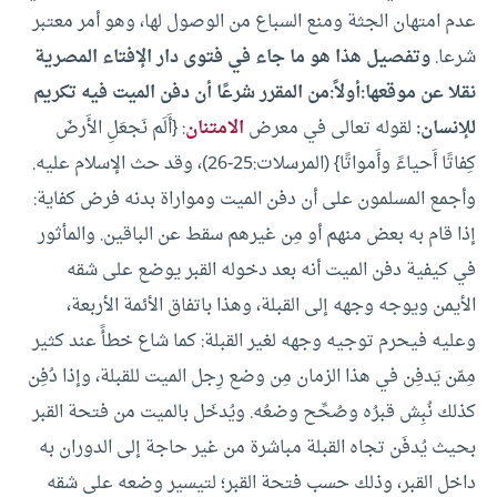
عدم امتهان الجثة ومنع السباع من الوصول لها، وهو أمر معتبر
شرعا.
وتفصيل هذا هو ما جاء في فتوى دار الإفتاء المصرية
نقلا عن موقعها:
أولاً:
من المقرر شرعًا أن دفن الميت فيه تكريم
للإنسان:
لقوله تعالى في معرض
الامتنان
: {أَلَم نَجعَلِ الأَرضَ
كِفاتًا أَحياءً وأَمواتًا} (المرسلات:25-26)، وقد حث الإسلام عليه.
وأجمع المسلمون على أن دفن الميت ومواراة بدنه فرض كفاية:
إذا قام به بعض منهم أو مِن غيرهم سقط عن الباقين.
والمأثور
في كيفية دفن الميت أنه بعد دخوله القبر يوضع على شقه
الأيمن ويوجه وجهه إلى القبلة، وهذا باتفاق الأئمة الأربعة،
وعليه فيحرم توجيه وجهه لغير القبلة: كما شاع خطأً عند كثير
مِمّن يَدفِن في هذا الزمان مِن وضع رِجل الميت للقبلة، وإذا دُفِن
كذلك نُبِش قبرُه وصُحِّح وضعُه.
ويُدخَل بالميت من فتحة القبر
بحيث يُدفَن تجاه القبلة مباشرة من غير حاجة إلى الدوران به
داخل القبر، وذلك حسب فتحة القبر؛ لتيسير وضعه على شقه