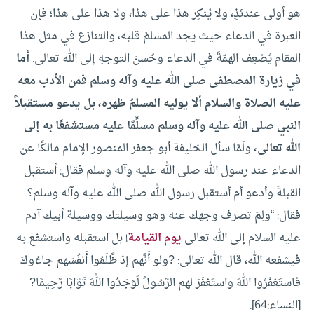
هو أولى عندئذٍ، ولا يُنكِر هذا على هذا، ولا هذا على هذا؛ فإن
العبرة في الدعاء حيث يجد المسلمُ قلبه، والتنازع في مثل هذا
المقام يُضعِف الهمّةَ في الدعاء وحُسنَ التوجهِ إلى الله تعالى.
أما
في زيارة المصطفى صلى الله عليه وآله وسلم فمن الأدب معه
عليه الصلاة والسلام ألا يوليه المسلمُ ظهره، بل يدعو مستقبلاً
النبي صلى الله عليه وآله وسلم مسلِّمًا عليه مستشفعًا به إلى
الله تعالى،
ولَمّا سأل الخليفة أبو جعفر المنصور الإمام مالكًا عن
الدعاء عند رسول الله صلى الله عليه وآله وسلم فقال: أستقبل
القبلةَ وأدعو أم أستقبل رسول الله صلى الله عليه وآله وسلم؟
فقال: “ولِمَ تصرف وجهك عنه وهو وسيلتك ووسيلة أبيك آدم
عليه السلام إلى الله تعالى
يوم القيامة
! بل استقبله واستشفع به
فيشفعه الله، قال الله تعالى: ?ولو أَنَّهم إذ ظَّلَمُوا أَنفُسَهم جاءُوكَ
فاستَغفَرُوا اللهَ واستَغفَرَ لهم الرَّسُولُ لَوَجَدُوا اللهَ تَوّابًا رَّحِيمًا?
[النساء:64].