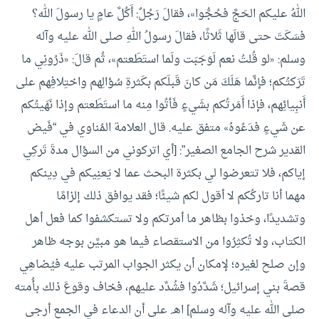
اللهُ عليكم الحَجَّ فحُجُّوا»، فقالَ رَجُلٌ: أَكُلَّ عامٍ يا رسولَ الله؟
فسَكَتَ حتى قالَها ثَلاثًا، فقالَ رسولُ اللهِ صلى الله عليه وآله
وسلم: «لو قُلتُ نعم لَوَجَبَت ولَما استَطَعتم»، ثُم قالَ: «ذَرُونِي ما
تَرَكتُكم؛ فإنَّما هَلَكَ مَن كانَ قَبلَكم بكَثرةِ سُؤالِهم واختِلافِهم على
أَنبِيائِهم، فإذا أَمَرتُكم بشَيءٍ فَأتُوا مِنه ما استَطَعتم وإذا نَهَيتُكم
عن شَيءٍ فدَعُوهُ» متفق عليه.
قال العلامة المُناوي في “فَيض
القدير شرح الجامع الصغير”: [أي اتركوني من السؤال مدةَ تَركِي
إياكم، فلا تتعرضوا لي بكثرة البحث عما لا يَعنِيكم في دِينكم
مهما أنا تاركُكم لا أقول لكم شيئًا؛ فقد يوافق ذلك إلزامًا
وتشديدًا، وخذوا بظاهر ما أمرتكم ولا تستكشفوا كما فعل أهل
الكتاب، ولا تُكثِرُوا من الاستقصاء فيما هو مبيَّن بوجه ظاهر
وإن صلح لغيره؛ لإمكان أن يكثر الجواب المرتب عليه فيُضاهِي
قصةَ بني إسرائيل؛ شَدَّدُوا فشُدِّد عليهم، فخاف وقوعَ ذلك بأُمته
صلى الله عليه وآله وسلم] اهـ.
على أن الدعاء في الجمع أرجى