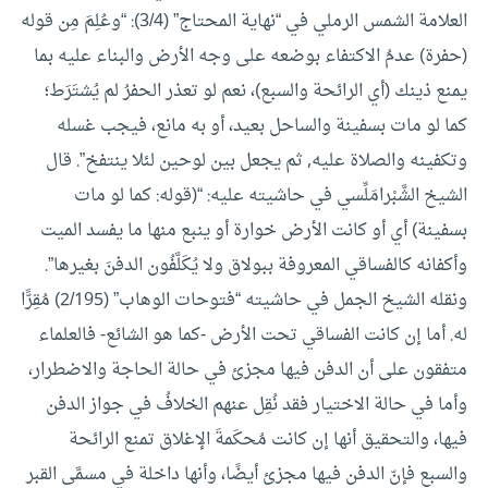
العلامة الشمس الرملي في “نهاية المحتاج” (3/4): “وعُلِمَ مِن قوله
(حفرة) عدمُ الاكتفاء بوضعه على وجه الأرض والبناء عليه بما
يمنع ذينك (أي الرائحة والسبع)، نعم لو تعذر الحفرُ لم يُشتَرَط؛
كما لو مات بسفينة والساحل بعيد، أو به مانع، فيجب غسله
وتكفينه والصلاة عليه, ثم يجعل بين لوحين لئلا ينتفخ”.
قال
الشيخ الشَّبْرامَلِّسي في حاشيته عليه: “(قوله: كما لو مات
بسفينة) أي أو كانت الأرض خوارة أو ينبع منها ما يفسد الميت
وأكفانه كالفساقي المعروفة ببولاق ولا يُكَلَّفُون الدفنَ بغيرها”.
ونقله الشيخ الجمل في حاشيته “فتوحات الوهاب” (2/195) مُقِرًّا
له.
أما إن كانت الفساقي تحت الأرض -كما هو الشائع- فالعلماء
متفقون على أن الدفن فيها مجزئ في حالة الحاجة والاضطرار،
وأما في حالة الاختيار فقد نُقِل عنهم الخلافُ في جواز الدفن
فيها، والتحقيق أنها إن كانت مُحكَمةَ الإغلاق تمنع الرائحة
والسبع فإنّ الدفن فيها مجزئ أيضًا، وأنها داخلة في مسمَّى القبر