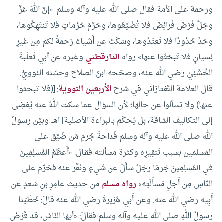
ورحمة على الأمة فقال صلى الله عليه وآله وسلم: «إنَّ اللهَ عَزَّ
وجَلَّ فَرَضَ فَرائِضَ فلا تُضَيِّعُوها، وحَرَّمَ حُرُماتٍ فلا تَنتَهِكُوها،
وحَدَّ حُدُودًا فلا تَعتَدُوها، وسَكَتَ عن أَشياءَ رَحمةً لكم مِن غيرِ
نِسيانٍ فلا تَبحَثُوا عنها» رواه
الدارقطني
وغيره عن أبي ثَعلَبةَ
الخُشَنِيِّ رضي الله عنه، وصحّحه ابنُ الصلاح وحسّنه النوويُّ.
قال العلامة التَّفتازاني في شرح
الأربعين النووية
: [(فلا تبحثوا
عنها) ولا تسألوا عن حالها؛ لأن السؤال عما سكت اللهُ عنه يُفضِي
إلى التكاليف الشاقة، بل يُحكَم بالبراءة الأصلية] اهـ.
وبيَّن رسولُ
الله صلى الله عليه وآله وسلم فَداحةَ جُرمِ مَن ضَيَّق على
المسلمين بسبب تَنقِيرِه وكثرة مسألته فقـال: «أَعظَمُ المُسلِمِينَ
في المُسلِمِينَ جُرمًا رَجُلٌ سأَلَ عن شَيءٍ ونَقَّرَ عنه فحُرِّمَ على
النّاسِ مِن أَجلِ مَسأَلَتِه»
رواه مسلم
من حديث عامِرِ بنِ سَعدٍ عن
أَبِيه رضي الله عنه.
وعن أَبي هُرَيرةَ رضي الله عنه قالَ: خَطَبَنا
رسولُ اللهِ صلى الله عليه وآله وسلم فقالَ: «أيها النّاسُ، قد فَرَضَ