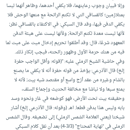
وإلا فبيان وجوب رعايتهما، فلا يكفي أحدهما، وظاهر أنهما ليسا
بمتلازمين؛ كالفساقي التي لا تكتم الرائحة مع منعها الوحش فلا
يكفي الدفن فيها، وقد قال السبكي: في الاكتفاء بالفساقي نظر;
لأنها ليست معدة لكتم الرائحة; ولأنها ليست على هيئة الدفن
المعهود شرعًا، قال: وقد أطلقوا تحريم إدخال ميت على ميت لما
فيه من هتك حرمة الأول وظهور رائحته، فيجب إنكار ذلك.
وفي حاشية الشيخ الرملي عليه: “(قوله: وأقل الواجب حفرة
إلخ) قال الأذرعي: يؤخذ من قوله حفرة أنه لا يكفي ما يصنع
بالشام وغيره من عقد أزج واسع أو مقتصد شبه بيت; لأنه لا
يمنع سبعا ولا نباشا مع مخالفة الحديث وإجماع السلف،
وحقيقته بيت تحت الأرض، فهو كوضعه في غار ونحوه وسد
بابه وليس هذا بدفن قطعا. اهـ.
(وقوله: قال الأذرعي إلخ) أشار
شيخنا (يعني العلامة الشمس الرملي) إلى تضعيفه.
وقال الشمس
الرملي في “نهاية المحتاج” (3/3-4) بعد أن نقل كلام السبكي