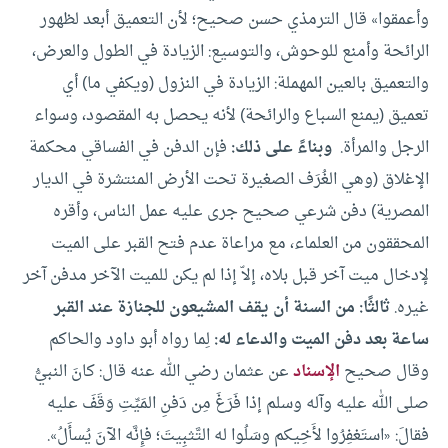
وأعمقوا» قال الترمذي حسن صحيح؛ لأن التعميق أبعد لظهور
الرائحة وأمنع للوحوش، والتوسيع: الزيادة في الطول والعرض،
والتعميق بالعين المهملة: الزيادة في النزول (ويكفي ما) أي
تعميق (يمنع السباع والرائحة) لأنه يحصل به المقصود، وسواء
الرجل والمرأة.
وبناءً على ذلك:
فإن الدفن في الفساقي محكمة
الإغلاق (وهي الغُرَف الصغيرة تحت الأرض المنتشرة في الديار
المصرية) دفن شرعي صحيح جرى عليه عمل الناس، وأقره
المحققون من العلماء، مع مراعاة عدم فتح القبر على الميت
لإدخال ميت آخر قبل بلاه، إلاّ إذا لم يكن للميت الآخر مدفن آخر
غيره.
ثالثًا: من السنة أن يقف المشيعون للجنازة عند القبر
ساعة بعد دفن الميت والدعاء له:
لِما رواه أبو داود والحاكم
وقال صحيح
الإسناد
عن عثمان رضي الله عنه قال: كانَ النبيُّ
صلى الله عليه وآله وسلم إذا فَرَغَ مِن دَفنِ المَيِّتِ وَقَفَ عليه
فقالَ: «استَغفِرُوا لأَخِيكم وسَلُوا له التَّثبِيتَ؛ فإِنَّه الآنَ يُسأَلُ».