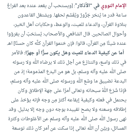
الإمام النووي
في “الأذكار”
: [ويستحب أن يقعد عنده بعد الفراغ
ساعة قدر ما يُنحَر جَزُورٌ ويُقَسَّم لحمُها. ويشتغل القاعدون
بتلاوة القرآن، والدعاء للميت، والوعظ، وحكايات أهل الخير،
وأحوال الصالحين. قال الشافعي والأصحاب: يُستَحَبّ أن يقرؤوا
عنده شيئًا مِن القرآن، قالوا: فإن ختموا القرآنَ كلَّه كان حسنًا] اهـ.
أما عن كيفية الدعاء للميت وهل يكون سرًّا أو جهرًا:
فالأمر
في ذلك واسع، والتنازع من أجل ذلك لا يرضاه الله ولا رسوله
صلى الله عليه وآله وسلم، بل هو من البدع المذمومة؛ إذ من
البدعة تضييق ما وسَّع الله ورسوله صلى الله عليه وآله وسلم،
فإذا شَرَع اللهُ سبحانه وتعالى أمرًا على جهة الإطلاق وكان
يحتمل في فعله وكيفية إيقاعه أكثرَ مِن وجه فإنه يؤخذ على
إطلاقه وسعته ولا يصح تقييده بوجه دون وجه إلا بدليل.
وقد
نهى رسول الله صلى الله عليه وآله وسلم عن الأغلوطات وكثرة
المسائل، وبيَّن أن الله تعالى إذا سكت عن أمر كان ذلك توسعة