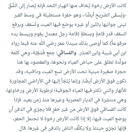
كانت الأرض رخوة يُخاف منها انهيار اللحد فإنه يُصار إلى الشَّقّ
-ويُسمَّى الضريح أيضًا-، وهو حفرة مستطيلة في وسط القبر
تبنى جوانبها باللبن أو غيره يوضع فيها الميت وتُسقف ويرفع
السقف قدر قامةٍ وبسطةٍ (قامة رجل معتدل يقوم ويبسط يده
مرفوعةً) كما أوصى بذلك سيدنا عمر رضي الله عنه فيما رواه
ابن أبي شيبة وابن المنذر.
والفساقي:
جمع فَسْقِيَّة، وهي كلمة
مولَّدة تطلق على حياض المياه ونحوها، والمقصود بها هنا
حجرة صغيرة مبنية تحت الأرض تسع الميت ودافنيه، وقد
تكون فوق الأرض أيضًا، وإنما يُلجَأ إليها في الأراضي المجاورة
للأنهار والتي تكثر فيها المياه الجوفية؛ لرطوبة الأرض ورخاوتها،
وهي منتشرة في الديار المصرية وغيرها منذ زمن بعيد.
فإذا
كانت الفساقي فوق الأرض من غير حَفرٍ فلا يجزئ في الدفن أن
يوضع الميت فيها، إلا إذا كانت الأرض رخوة لا تحتمل الحفر،
فإنها تجزئ حينئذ ولا يكلَّف الناسُ بالدفن في غيرها.
قال