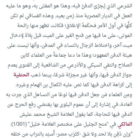
الشرعي الذي يُجزئ الدفنُ فيه، وهذا هو المفتَى به، وهو ما عليه
العمل في الديار المصرية منذ زمن بعيد.
وهذه الفساقي لم تكن
كلُّها في أول الأمر مُحكَمةَ الإغلاق؛ فكانت تظهر منها رائحة
الموتى، على ما فيها مِن فتح القبر على الميت قبل بِلاَهُ لإدخال
ميت آخر، واختلاط الرجال بالنساء في المدفن، وأنها ليست على
هيئة الدفن المعهود؛ وهذا ما دعا جماعةً من العلماء كابن
الصلاح والتقي السبكي والأذرعي من الشافعية إلى الفتوى بعدم
جواز الدفن فيها، وأنها غير مجزئة شرعًا، بينما ذهب
الحنفية
إلى كراهة الدفن فيها كما نص عليه الكمال بن الهمام وغيره.
ومِن العلماء مَن جعل الدفن فيها نوعًا من التساهل الذي جرت به
العادة، في إشارة إلى أن عموم البلوى بها يقتضي رفع الحرج عن
الدفن فيها للحاجة، كما يقول العلامة الشيخ محمد عليش
المالكي
في “منح الجليل على مختصر العلامة خليل” (1/301):
“وإن دُفِن بلا لحد ولا شق -كتُرَب مصر- أُسنِد بالتراب من خلفه