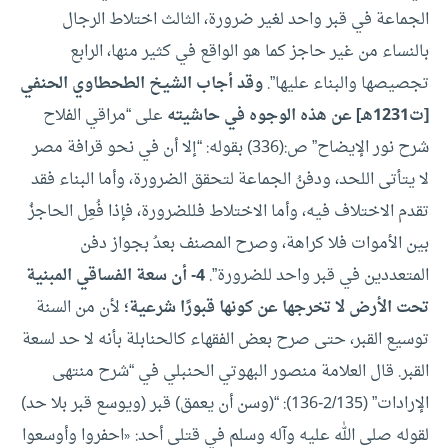
الجماعة في قبر واحد لغير ضرورة، الثالث اختلاط الرجال
بالنساء من غير حاجز كما هو الواقع في كثير منها، الرابع
تجصيصها والبناء عليها”.
وقد أجاب الشيخ الطحطاوي الحنفي
[ت1231هـ] عن هذه الوجوه في حاشيته
على “مراقي الفلاح
شرح نور الإيضاح” ص:(336) بقوله: “إلا أن في نحو قرافة مصر
لا يتأتى اللحد، ودفنُ الجماعة لتحقق الضرورة، وأما البناء فقد
تقدم الاختلاف فيه، وأما الاختلاط فللضرورة، فإذا فُعِل الحاجزُ
بين الأموات فلا كراهة، وصرح المصنف بعدُ بجواز دفن
المتعددين في قبر واحد للضرورة”.
4- أن سعة الفساقي المبنية
تحت الأرض لا تخرجها عن كونها قبورًا شرعية؛
لأن من السنة
توسيع القبر، حتى صرح بعض الفقهاء كالحنابلة بأنه لا حد لسعة
القبر.
قال العلامة منصور البهوتي الحنبلي في “شرح منتهى
الإرادات” (2/135-136): “(وسن أن يعمق) قبر (ويوسع قبر بلا حد)
لقوله صلى الله عليه وآله وسلم في قتلى أحد: «احفروا وأوسعوا