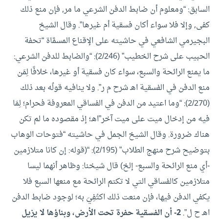
السابق: “ومعلوم أن ضابط الدفن الشرعي ما مر, فإن منع ذلك
كفى, وإلا فلا سواء أكان فسقية أم غيرها”.
وقال الشيخ
البجيرمي الشافعي في حاشيته على الإقناع المسمَّاة “تحفة
الحبيب على شرح الخطيب” (2/246): “والضابط للدفن الشرعي:
ما يمنع الرائحة والسبع، سواء كان فسقية أو غيرها، خلافًا لِمَن
منع الدفن في الفسقية اهـ شرح م ر”.
ولا ينافيه قولُه بعد ذلك
(2/270): “وما اعتيد من الدفن في الفساقي المعروفة فحرام؛ لِمَا
فيه من إدخال ميت على ميت آخر”اهـ؛ إذ مقصوده ما لم تكن
هناك ضرورة.
وقال الشيخ الجمل في حاشيته “فتوحات الوهاب
بتوضيح شرح منهج الطلاب” (2/195): “(قوله: إن كانا متلازمين
-أي منع الرائحة والسبع- إلخ) قال شيخنا: وظاهر أنهما ليسا
متلازمين كالفساقي التي لا تكتم الرائحة مع منعها السبع فلا
يكفي الدفن فيها، فإن منعت ذلك اكتُفِيَ به؛ لوجود ضابط الدفن
اهـ ح ل”.
2- أن الفسقية حفرة تحت الأرض، وبناؤها لا يزيل