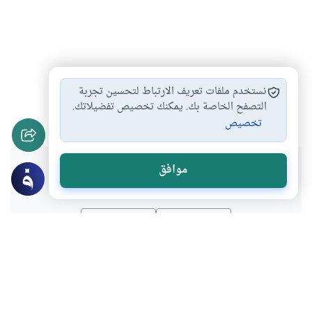
ميراث أولي الأرحام
احكام الميراث والوصية
#
#
نستخدم ملفات تعريف الارتباط لتحسين تجربة
شبهات حول الميراث
التصفح الخاصة بك. يمكنك تخصيص تفضيلاتك.
#
تخصيص
هل انتفعت بهذا المحتوى؟
موافق
نعم
لا
موضوعات ذات صلة