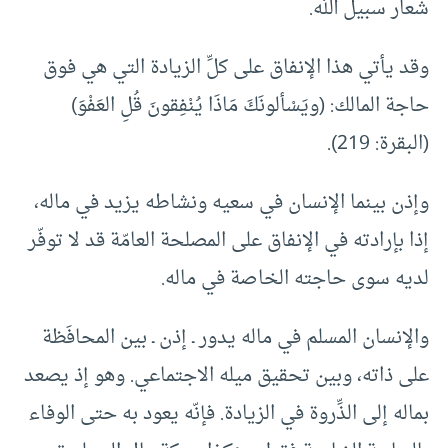
شعار سبيل الله.
وقد يأتي هذا الإنفاق على كلِّ الزيادة التي هي فوق
حاجة المالك: (ويَسْألونَكَ مَاذَا يُنْفِقونَ قُلِ العَفْوَ)
(البقرة: 219).
وإذن بينما الإنسان في سعيه ونشاطه يزيد في ماله،
إذا بإرادته في الإنفاق على المصلحة العامّة قد لا توفّر
لديه سوى حاجته الخاصة في ماله.
والإنسان المسلم في ماله يدور ـ إذن ـ بين المحافَظة
على ذاته، وبين تحقيق ميله الاجتماعي. وهو إذ يصعد
بماله إلى الذِّروة في الزيادة. فإنّه يعود به حتى الوفاء