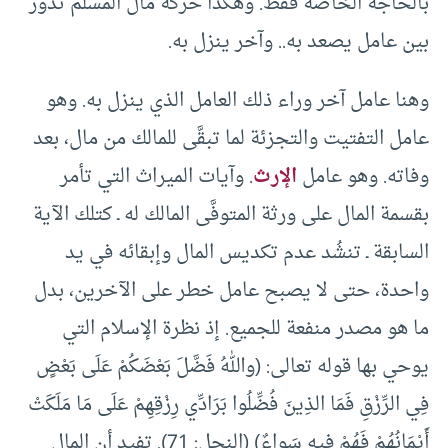
بالحاجة الخاصة فقط. وهكذا حركة مال المسلم تدور
بين عامل يصعد به.. وآخر ينزل به.
وهنا عامل آخر وراء ذلك العامل الذي ينزل به. وهو
عامل التفتيت والتجزئة لما تبقَّى للمالك من مال، بعد
وفاته. وهو عامل
الإرث
. وآيات الميراث التي تأمر
بقسمة المال على ورثة المتوفَّى المالك له ـ كتلك الآية
السابقة ـ تنشُد عدم تكديس المال وإبقائه في يد
واحدة، حتى لا يصبح عامل خطر على الآخرين، بدل
ما هو مصدر منفعة للجميع. إذ نظرة الإسلام التي
يوحي بها قوله تعالى: (واللهُ فَضَّلَ بَعْضَكُمْ عَلَى بَعْضٍ
فِي الرِّزْقِ فَمَا الذِينَ فُضِّلُوا بَرَادِّي رِزْقِهِمْ عَلَى مَا مَلَكَتْ
أَيْمَانُهُمْ فَهُمْ فِيهِ سَواءٌ) (النحل: 71). تفيد أن المال