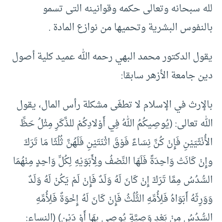
لله سبحانه وتعالى حكمه وقوانينه التى تسمو
بالنفوس البشرية وتحميها من نوازع المادة .
يقول الدكتور محمد البهي رحمه الله عميد كلية أصول
دين جامعة الأزهر سابقا:
بالإرث في الإسلام لا تطغَى مشكلة رأس المال، يقول
الله تعالى: (يُوصِيكُمُ اللهُ فِي أَوْلادِكُمْ للذَّكَرِ مِثْلُ حَظِّ
الأُنْثَيَيْنِ فَإِنْ كُنَّ نِسَاءً فَوْقَ اثْنَتَيْنِ فَلَهُنَّ ثُلُثَا مَا تَرَكَ
وإِنْ كَانَتْ وَاحِدَةً فَلَهَا النِّصْفُ ولِأَبَوَيْهِ لِكُلِّ وَاحِدٍ مِنْهُمَا
السُّدُسُ مِمَّا تَرَكَ إِنْ كَانَ لَهُ وَلَدٌ فَإِنْ لَمْ يَكُنْ لَهُ وَلَدٌ
وَوَرِثَهُ أَبَوَاهُ فَلِأُمِّهِ الثُّلُثُ فَإِنْ كَانَ لَهُ إِخْوَةٌ فَلِأُمِّهِ
السُّدُسُ مِنْ بَعْدِ وَصِيَّةٍ يُوصِي بِهَا أَوْ دَيْنٍ) (النساء: