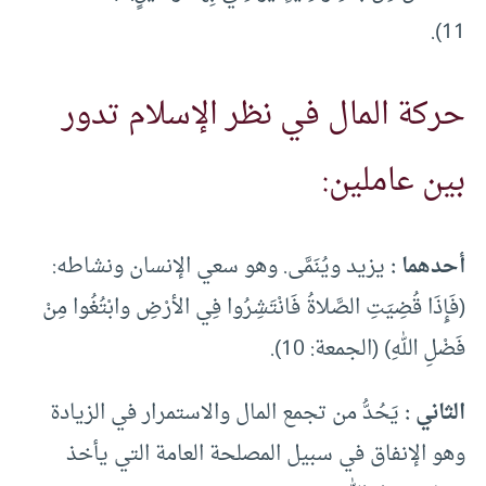
11).
حركة المال في نظر الإسلام تدور
بين عاملين:
أحدهما :
يزيد ويُنَمَّى. وهو سعي الإنسان ونشاطه:
(فَإِذَا قُضِيَتِ الصَّلاةُ فَانْتَشِرُوا فِي الأرْضِ وابْتُغُوا مِنْ
فَضْلِ اللهِ) (الجمعة: 10).
الثاني :
يَحُدُّ من تجمع المال والاستمرار في الزيادة
وهو الإنفاق في سبيل المصلحة العامة التي يأخذ