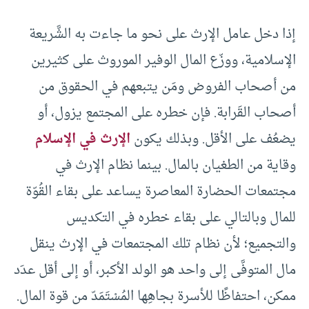
إذا دخل عامل الإرث على نحو ما جاءت به الشَّريعة
الإسلامية، ووزّع المال الوفير الموروث على كثيرين
من أصحاب الفروض ومَن يتبعهم في الحقوق من
أصحاب القَرابة. فإن خطره على المجتمع يزول، أو
يضعُف على الأقل. وبذلك يكون
الإرث في الإسلام
وقاية من الطغيان بالمال. بينما نظام الإرث في
مجتمعات الحضارة المعاصرة يساعد على بقاء القُوّة
للمال وبالتالي على بقاء خطره في التكديس
والتجميع؛ لأن نظام تلك المجتمعات في الإرث ينقل
مال المتوفَّى إلى واحد هو الولد الأكبر، أو إلى أقل عدَد
ممكن، احتفاظًا للأسرة بجاهِها المُسْتَمَدّ من قوة المال.