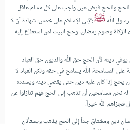
 الحج،والحج فرض عين واجب على كل مسلم عاقل
ﷺ
 رسول الله
:”بُني الإسلام على خمس: شهادة أنّ لا
إيتاء الزكاة وصوم رمضان، وحج البيت لمن استطاع إليه
يوفي دينه لأن الحج حق الله والديون حق العباد
 على المسامحة، الله يسامح في حقه ولكن العباد لا
ن يحج إذا كان عليه دين حتى يقضي دينه ويسدده
 له نحن مسامحين أن تذهب إلى الحج فهم تنازلوا عن
فجزاهم الله خيراً.
الإنسان دين ومشتاق جداً إلى الحج يذهب ويستأذن