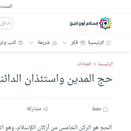
السبت
إسلام أون لاين
الرئيسية
فكر
شريعة
كتب وتر
الرئيسية
العبادات
حج المدين واستئذان الدائن
حفظ
مشاركة
الحج هو الركن الخامس من أركان اللإسلام، وهو ا