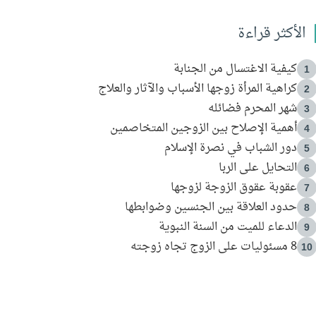
الأكثر قراءة
كيفية الاغتسال من الجنابة
1
كراهية المرأة زوجها الأسباب والآثار والعلاج
2
شهر المحرم فضائله
3
أهمية الإصلاح بين الزوجين المتخاصمين
4
دور الشباب في نصرة الإسلام
5
التحايل على الربا
6
عقوبة عقوق الزوجة لزوجها
7
حدود العلاقة بين الجنسين وضوابطها
8
الدعاء للميت من السنة النبوية
9
8 مسئوليات على الزوج تجاه زوجته
10