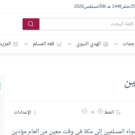
25
صَفَر
1448 هـ
-
08
أغسطس
2026
جمات
الهدي النبوي
فقه المسلم
المزيد
ين
زيادة حجم الخط
تقليل حجم الخط
الخط
الإعدادات
16
تجاه المسلمين إلى مكة في وقت معين من العام مؤدين