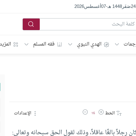
24
صَفَر
1448 هـ
-
07
أغسطس
2026
جمات
الهدي النبوي
فقه المسلم
المزيد
زيادة حجم الخط
تقليل حجم الخط
الخط
الإعدادات
16
رجلاً بالغًا عاقلاً، وذلك لقول الحق سبحانه وتعالى: