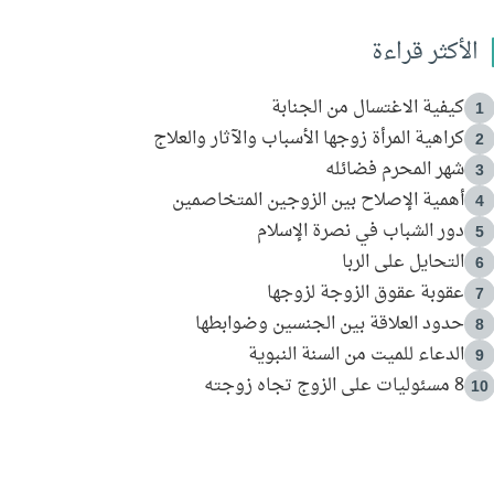
الأكثر قراءة
كيفية الاغتسال من الجنابة
1
كراهية المرأة زوجها الأسباب والآثار والعلاج
2
شهر المحرم فضائله
3
أهمية الإصلاح بين الزوجين المتخاصمين
4
دور الشباب في نصرة الإسلام
5
التحايل على الربا
6
عقوبة عقوق الزوجة لزوجها
7
حدود العلاقة بين الجنسين وضوابطها
8
الدعاء للميت من السنة النبوية
9
8 مسئوليات على الزوج تجاه زوجته
10