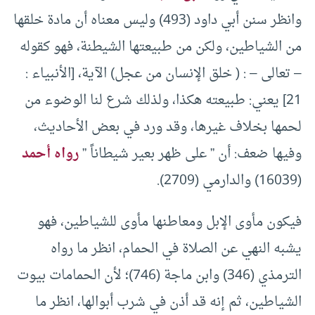
وانظر سنن أبي داود (493) وليس معناه أن مادة خلقها
من الشياطين، ولكن من طبيعتها الشيطنة، فهو كقوله
– تعالى – : ( خلق الإنسان من عجل) الآية، [الأنبياء :
21] يعني: طبيعته هكذا، ولذلك شرع لنا الوضوء من
لحمها بخلاف غيرها، وقد ورد في بعض الأحاديث،
وفيها ضعف: أن ” على ظهر بعير شيطاناً ”
رواه أحمد
(16039) والدارمي (2709).
فيكون مأوى الإبل ومعاطنها مأوى للشياطين، فهو
يشبه النهي عن الصلاة في الحمام، انظر ما رواه
الترمذي (346) وابن ماجة (746)؛ لأن الحمامات بيوت
الشياطين، ثم إنه قد أذن في شرب أبوالها، انظر ما