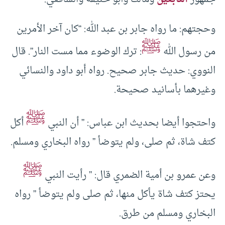
وحجتهم: ما رواه جابر بن عبد الله: “كان آخر الأمرين
ﷺ
من رسول الله
: ترك الوضوء مما مست النار”. قال
النووي: حديث جابر صحيح. رواه أبو داود والنسائي
وغيرهما بأسانيد صحيحة.
ﷺ
واحتجوا أيضا بحديث ابن عباس: ” أن النبي
أكل
كتف شاة، ثم صلى، ولم يتوضأ ” رواه البخاري ومسلم.
ﷺ
وعن عمرو بن أمية الضمري قال: ” رأيت النبي
يحتز كتف شاة يأكل منها، ثم صلى ولم يتوضأ ” رواه
البخاري ومسلم من طرق.