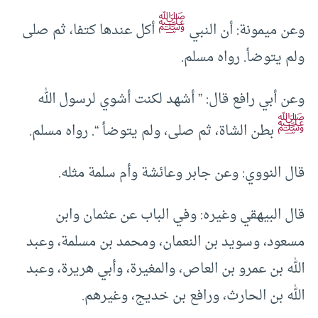
ﷺ
وعن ميمونة: أن النبي
أكل عندها كتفا، ثم صلى
ولم يتوضأ. رواه مسلم.
وعن أبي رافع قال: ” أشهد لكنت أشوي لرسول الله
ﷺ
بطن الشاة، ثم صلى، ولم يتوضأ “. رواه مسلم.
قال النووي: وعن جابر وعائشة وأم سلمة مثله.
قال البيهقي وغيره: وفي الباب عن عثمان وابن
مسعود، وسويد بن النعمان، ومحمد بن مسلمة، وعبد
الله بن عمرو بن العاص، والمغيرة، وأبي هريرة، وعبد
الله بن الحارث، ورافع بن خديج، وغيرهم.