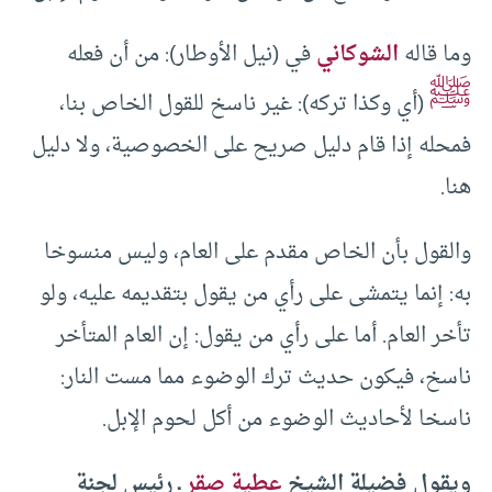
وما قاله
الشوكاني
في (نيل الأوطار): من أن فعله
ﷺ
(أي وكذا تركه): غير ناسخ للقول الخاص بنا،
فمحله إذا قام دليل صريح على الخصوصية، ولا دليل
هنا.
والقول بأن الخاص مقدم على العام، وليس منسوخا
به: إنما يتمشى على رأي من يقول بتقديمه عليه، ولو
تأخر العام. أما على رأي من يقول: إن العام المتأخر
ناسخ، فيكون حديث ترك الوضوء مما مست النار:
ناسخا لأحاديث الوضوء من أكل لحوم الإبل.
ويقول فضيلة الشيخ
عطية صقر
ـ رئيس لجنة