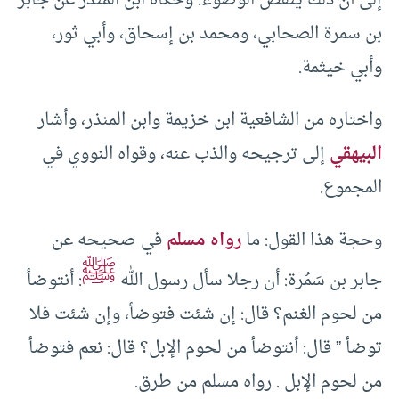
إلى أن ذلك ينقض الوضوء. وحكاه ابن المنذر عن جابر
بن سمرة الصحابي، ومحمد بن إسحاق، وأبي ثور،
وأبي خيثمة.
واختاره من الشافعية ابن خزيمة وابن المنذر، وأشار
البيهقي
إلى ترجيحه والذب عنه، وقواه النووي في
المجموع.
وحجة هذا القول: ما
رواه مسلم
في صحيحه عن
ﷺ
جابر بن سَمُرة: أن رجلا سأل رسول الله
: أنتوضأ
من لحوم الغنم؟ قال: إن شئت فتوضأ، وإن شئت فلا
توضأ ” قال: أنتوضأ من لحوم الإبل؟ قال: نعم فتوضأ
من لحوم الإبل . رواه مسلم من طرق.