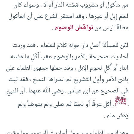
من مأكول أو مشروب مَسَّته النار أم لا ، وسواء كان
لحم إبل أو غيرها ، وقد استقر الشرع على أن المأكول
مطلقًا ليس من
نواقض الوضوء
.
لكن للمسألة أصل دار حوله كلام للعلماء ، فقد وردت
أحاديث صحيحة بالأمر بالوضوء عقب أَكْلِ ما مَسَّته
النار أو أَكْلِ لحوم الإبل ، وقد حملها جمهور العلماء على
بادئ الأمر وأول التشريع ثم اعتراها النسخ ، فقد ثبت
في الصحيح عن ابن عباس ـ رضي الله عنهما ـ أن النبيّ
ﷺ
ـ
ـ أكل عرقًا أو لحمًا ثم صلى ولم يتوضأ ولم
يَمَسَّ ماء .
وهناك من العلماء من حمل أحاديث الوضوء مما مسَّت