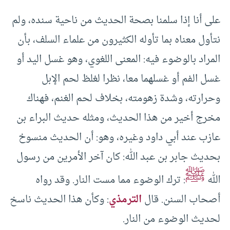
على أنا إذا سلمنا بصحة الحديث من ناحية سنده، ولم
نتأول معناه بما تأوله الكثيرون من علماء السلف، بأن
المراد بالوضوء فيه: المعنى اللغوي، وهو غسل اليد أو
غسل الفم أو غسلهما معا، نظرا لغلظ لحم الإبل
وحرارته، وشدة زهومته، بخلاف لحم الغنم، فهناك
مخرج أخير من هذا الحديث، ومثله حديث البراء بن
عازب عند أبي داود وغيره، وهو: أن الحديث منسوخ
بحديث جابر بن عبد الله: كان آخر الأمرين من رسول
ﷺ
الله
: ترك الوضوء مما مست النار. وقد رواه
أصحاب السنن. قال
الترمذي
: وكأن هذا الحديث ناسخ
لحديث الوضوء من النار.