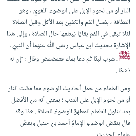
النار أو من لحوم الإبل على الوضوء اللغويّ ، وهو
النظافة ، بغسل الفم والكفين بعد الأكل وقبل الصلاة
لئلا تبقى في الفم بقايَا يَبتلعها حال الصلاة ، وإلى هذا
الإشارة بحديث ابن عباس رضي الله عنهما أن النبيّ ـ
ﷺ
ـ شرب لبنًا ثم دعا بماء فتمضمض وقال : “إن له
دَسَمًا .
ومن العلماء من حمل أحاديث الوضوء مما مسَّت النار
أو من لحوم الإبل على الندب ؛ بمعنى أنه من الأفضل
بعد تناول الطعام المطهوِّ الوضوءُ للصلاة ..هذا وقد
قال بنقض الوضوءِ الإمامُ أحمد بن حنبل وبعضُ
علماء الحديث .