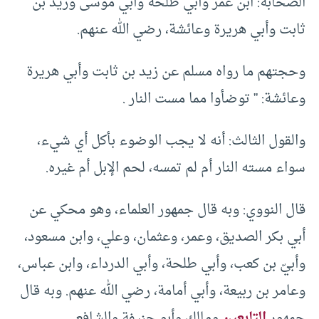
الصحابة: ابن عمر وأبي طلحة وأبي موسى وزيد بن
ثابت وأبي هريرة وعائشة، رضي الله عنهم.
وحجتهم ما رواه مسلم عن زيد بن ثابت وأبي هريرة
وعائشة: ” توضأوا مما مست النار .
والقول الثالث: أنه لا يجب الوضوء بأكل أي شيء،
سواء مسته النار أم لم تمسه، لحم الإبل أم غيره.
قال النووي: وبه قال جمهور العلماء، وهو محكي عن
أبي بكر الصديق، وعمر، وعثمان، وعلي، وابن مسعود،
وأبيّ بن كعب، وأبي طلحة، وأبي الدرداء، وابن عباس،
وعامر بن ربيعة، وأبي أمامة، رضي الله عنهم. وبه قال
جمهور
التابعين
ومالك وأبو حنيفة والشافعي.