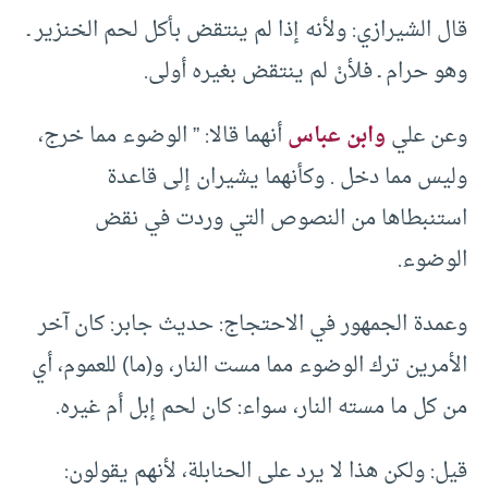
قال الشيرازي: ولأنه إذا لم ينتقض بأكل لحم الخنزير ـ
وهو حرام ـ فلأنْ لم ينتقض بغيره أولى.
وعن علي
وابن عباس
أنهما قالا: ” الوضوء مما خرج،
وليس مما دخل . وكأنهما يشيران إلى قاعدة
استنبطاها من النصوص التي وردت في نقض
الوضوء.
وعمدة الجمهور في الاحتجاج: حديث جابر: كان آخر
الأمرين ترك الوضوء مما مست النار، و(ما) للعموم، أي
من كل ما مسته النار، سواء: كان لحم إبل أم غيره.
قيل: ولكن هذا لا يرد على الحنابلة، لأنهم يقولون: