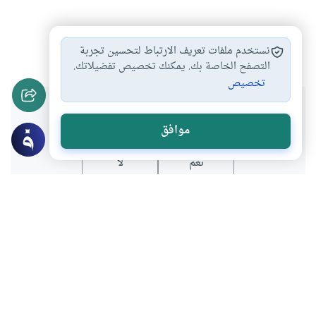
رمضان
التوبة
#
#
نستخدم ملفات تعريف الارتباط لتحسين تجربة
التصفح الخاصة بك. يمكنك تخصيص تفضيلاتك.
تخصيص
هل انتفعت بهذا المحتوى؟
موافق
نعم
لا
موضوعات ذات صلة
العبادات
الطهارة و الصلاة
ما هو عدد ركعات صلاة التراويح