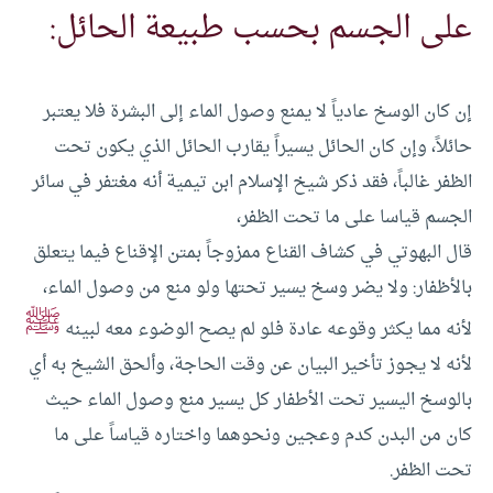
على الجسم بحسب طبيعة الحائل:
إن كان الوسخ عادياً لا يمنع وصول الماء إلى البشرة فلا يعتبر
حائلاً، وإن كان الحائل يسيراً يقارب الحائل الذي يكون تحت
الظفر غالباً، فقد ذكر شيخ الإسلام ابن تيمية أنه مغتفر في سائر
الجسم قياسا على ما تحت الظفر،
قال البهوتي في كشاف القناع ممزوجاً بمتن الإقناع فيما يتعلق
بالأظفار: ولا يضر وسخ يسير تحتها ولو منع من وصول الماء،
ﷺ
لأنه مما يكثر وقوعه عادة فلو لم يصح الوضوء معه لبينه
لأنه لا يجوز تأخير البيان عن وقت الحاجة، وألحق الشيخ به أي
بالوسخ اليسير تحت الأطفار كل يسير منع وصول الماء حيث
كان من البدن كدم وعجين ونحوهما واختاره قياساً على ما
تحت الظفر.