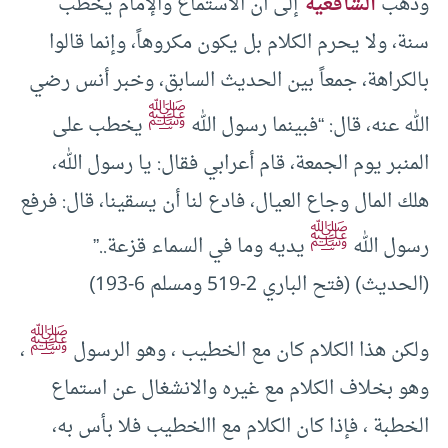
وذهب
الشافعية
إلى أن الاستماع والإمام يخطب
سنة، ولا يحرم الكلام بل يكون مكروهاً، وإنما قالوا
بالكراهة، جمعاً بين الحديث السابق، وخبر أنس رضي
ﷺ
الله عنه، قال: “فبينما رسول الله
يخطب على
المنبر يوم الجمعة، قام أعرابي فقال: يا رسول الله،
هلك المال وجاع العيال، فادع لنا أن يسقينا، قال: فرفع
ﷺ
رسول الله
يديه وما في السماء قزعة..”
(الحديث) (فتح الباري 2-519 ومسلم 6-193)
ﷺ
ولكن هذا الكلام كان مع الخطيب ، وهو الرسول
،
وهو بخلاف الكلام مع غيره والانشغال عن استماع
الخطبة ، فإذا كان الكلام مع االخطيب فلا بأس به،