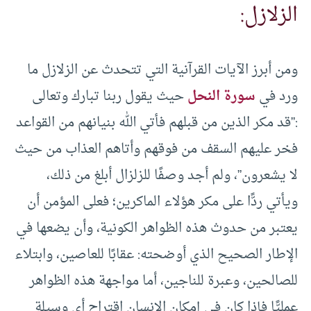
الزلازل:
ومن أبرز الآيات القرآنية التي تتحدث عن الزلازل ما
ورد في
سورة النحل
حيث يقول ربنا تبارك وتعالى
:”قد مكر الذين من قبلهم فأتي الله بنيانهم من القواعد
فخر عليهم السقف من فوقهم وأتاهم العذاب من حيث
لا يشعرون”، ولم أجد وصفًا للزلزال أبلغ من ذلك،
ويأتي ردًّا على مكر هؤلاء الماكرين؛ فعلى المؤمن أن
يعتبر من حدوث هذه الظواهر الكونية، وأن يضعها في
الإطار الصحيح الذي أوضحته: عقابًا للعاصين، وابتلاء
للصالحين، وعبرة للناجين، أما مواجهة هذه الظواهر
عمليًّا فإذا كان في إمكان الإنسان اقتراح أي وسيلة