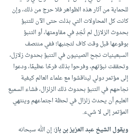
للحماية من آثار هذه الظواهر فلا حرج من ذلك، وإن
كانت كل المحاولات التي بذلت حتى الآن للتنبؤ
بحدوث الزلازل لم تُجْدِ في مقاومتها، أو التنبؤ
بوقوعها قبل وقت كاف لتجنبها؛ ففي منتصف
السبعينيات نجح الصينيون في التنبؤ بحدوث زلازل،
وتحققت نبؤتهم، وفرحوا بذلك فرحًا عظيمًا، ودعوا
إلى مؤتمر دولي ليناقشوا مع علماء العالم كيفية
نجاحهم في التنبؤ بحدوث ذلك الزلزال، فشاء السميع
العليم أن يحدث زلزال في لحظة اجتماعهم وينتهي
المؤتمر إلى لا شيء.
ويقول الشيخ عبد العزيز بن باز:
إن الله سبحانه