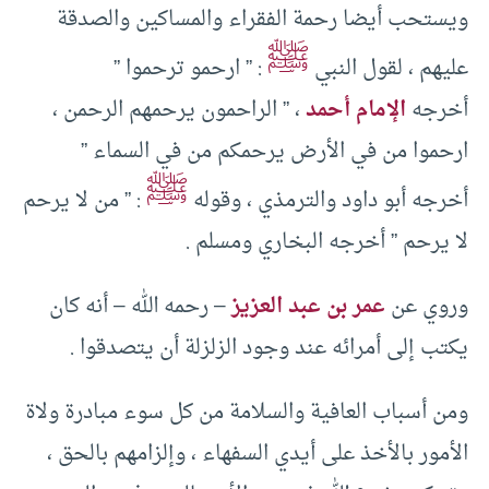
ويستحب أيضا رحمة الفقراء والمساكين والصدقة
ﷺ
عليهم ، لقول النبي
: ” ارحمو ترحموا ”
أخرجه
الإمام أحمد
، ” الراحمون يرحمهم الرحمن ،
ارحموا من في الأرض يرحمكم من في السماء ”
ﷺ
أخرجه أبو داود والترمذي ، وقوله
: ” من لا يرحم
لا يرحم ” أخرجه البخاري ومسلم .
وروي عن
عمر بن عبد العزيز
– رحمه الله – أنه كان
يكتب إلى أمرائه عند وجود الزلزلة أن يتصدقوا .
ومن أسباب العافية والسلامة من كل سوء مبادرة ولاة
الأمور بالأخذ على أيدي السفهاء ، وإلزامهم بالحق ،