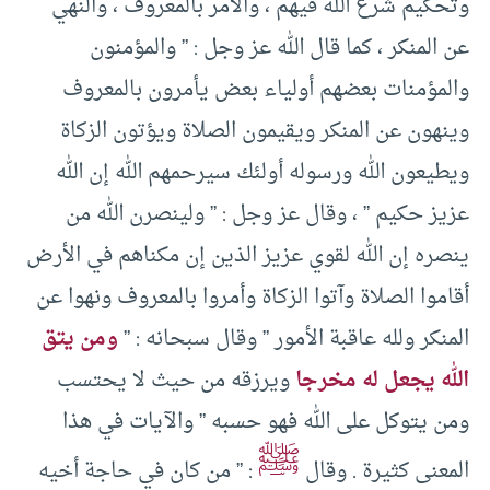
وتحكيم شرع الله فيهم ، والأمر بالمعروف ، والنهي
عن المنكر ، كما قال الله عز وجل : ” والمؤمنون
والمؤمنات بعضهم أولياء بعض يأمرون بالمعروف
وينهون عن المنكر ويقيمون الصلاة ويؤتون الزكاة
ويطيعون الله ورسوله أولئك سيرحمهم الله إن الله
عزيز حكيم ” ، وقال عز وجل : ” ولينصرن الله من
ينصره إن الله لقوي عزيز الذين إن مكناهم في الأرض
أقاموا الصلاة وآتوا الزكاة وأمروا بالمعروف ونهوا عن
المنكر ولله عاقبة الأمور ” وقال سبحانه : ”
ومن يتق
الله يجعل له مخرجا
ويرزقه من حيث لا يحتسب
ومن يتوكل على الله فهو حسبه ” والآيات في هذا
ﷺ
المعنى كثيرة . وقال
: ” من كان في حاجة أخيه