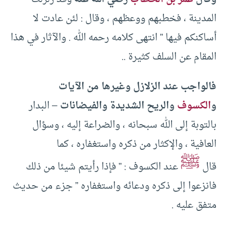
المدينة ، فخطبهم ووعظهم ، وقال : لئن عادت لا
أساكنكم فيها ” انتهى كلامه رحمه الله . والآثار في هذا
المقام عن السلف كثيرة ..
فالواجب عند الزلازل وغيرها من الآيات
و
الكسوف
والريح الشديدة والفيضانات
– البدار
بالتوبة إلى الله سبحانه ، والضراعة إليه ، وسؤال
العافية ، والإكثار من ذكره واستغفاره ، كما
ﷺ
قال
عند الكسوف : ” فإذا رأيتم شيئا من ذلك
فانزعوا إلى ذكره ودعائه واستغفاره ” جزء من حديث
متفق عليه .