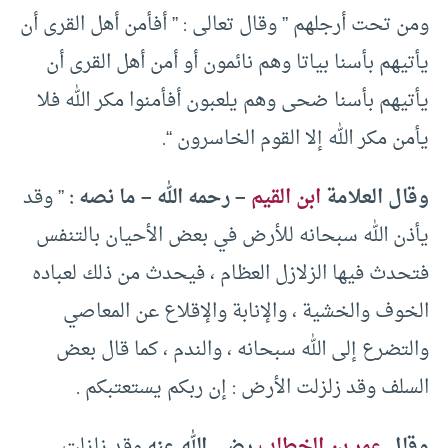
ومن تحت أرجلهم ” وقال تعالى : ” أفأمن أهل القرى أن
يأتيهم بأسنا بياتا وهم نائمون أو أمن أهل القرى أن
يأتيهم بأسنا ضحى وهم يلعبون أفأمنوا مكر الله فلا
يأمن مكر الله إلا القوم الخاسرون “.
وقال العلامة
ابن القيم
– رحمه الله – ما نصه :
” وقد
يأذن الله سبحانه للأرض في بعض الأحيان بالتنفس
فتحدث فيها الزلازل العظام ، فيحدث من ذلك لعباده
الخوف والخشية ، والإنابة والإقلاع عن المعاصي
والتضرع إلى الله سبحانه ، والندم ، كما قال بعض
السلف وقد زلزلت الأرض : إن ربكم يستعتبكم .
وقال
عمر بن الخطاب
رضي الله عنه
وقد زلزلت