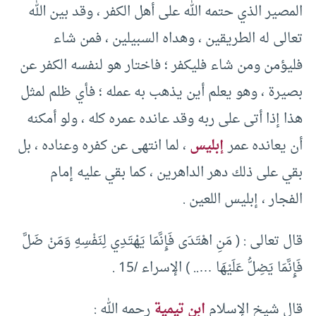
المصير الذي حتمه الله على أهل الكفر ، وقد بين الله
تعالى له الطريقين ، وهداه السبيلين ، فمن شاء
فليؤمن ومن شاء فليكفر ؛ فاختار هو لنفسه الكفر عن
بصيرة ، وهو يعلم أين يذهب به عمله ؛ فأي ظلم لمثل
هذا إذا أتى على ربه وقد عانده عمره كله ، ولو أمكنه
أن يعانده عمر
إبليس
، لما انتهى عن كفره وعناده ، بل
بقي على ذلك دهر الداهرين ، كما بقي عليه إمام
الفجار ، إبليس اللعين .
قال تعالى : ( مَنِ اهْتَدَى فَإِنَّمَا يَهْتَدِي لِنَفْسِهِ وَمَنْ ضَلَّ
فَإِنَّمَا يَضِلُّ عَلَيْهَا ….. ) الإسراء /15 .
قال شيخ الإسلام
ابن تيمية
رحمه الله :