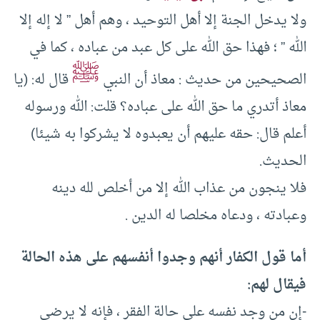
ولا يدخل الجنة إلا أهل التوحيد ، وهم أهل ” لا إله إلا
الله ” ؛ فهذا حق الله على كل عبد من عباده ، كما في
ﷺ
الصحيحين من حديث : معاذ أن النبي
قال له: (يا
معاذ أتدري ما حق الله على عباده؟ قلت: الله ورسوله
أعلم قال: حقه عليهم أن يعبدوه لا يشركوا به شيئا)
الحديث.
فلا ينجون من عذاب الله إلا من أخلص لله دينه
وعبادته ، ودعاه مخلصا له الدين .
أما قول الكفار أنهم وجدوا أنفسهم على هذه الحالة
فيقال لهم:
-إن من وجد نفسه على حالة الفقر ، فإنه لا يرضى