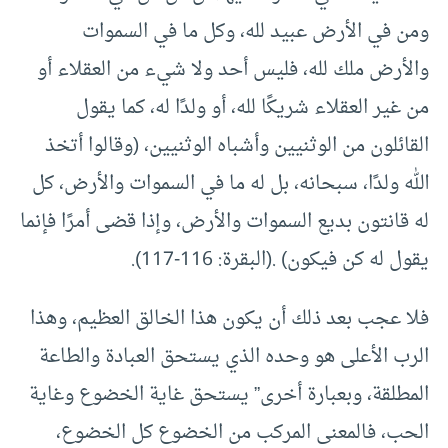
ومن في الأرض عبيد لله، وكل ما في السموات
والأرض ملك لله، فليس أحد ولا شيء من العقلاء أو
من غير العقلاء شريكًا لله، أو ولدًا له، كما يقول
القائلون من الوثنيين وأشباه الوثنيين، (وقالوا أتخذ
الله ولدًا، سبحانه، بل له ما في السموات والأرض، كل
له قانتون بديع السموات والأرض، وإذا قضى أمرًا فإنما
يقول له كن فيكون) .(البقرة: 116-117).
فلا عجب بعد ذلك أن يكون هذا الخالق العظيم، وهذا
الرب الأعلى هو وحده الذي يستحق العبادة والطاعة
المطلقة، وبعبارة أخرى” يستحق غاية الخضوع وغاية
الحب، فالمعنى المركب من الخضوع كل الخضوع،