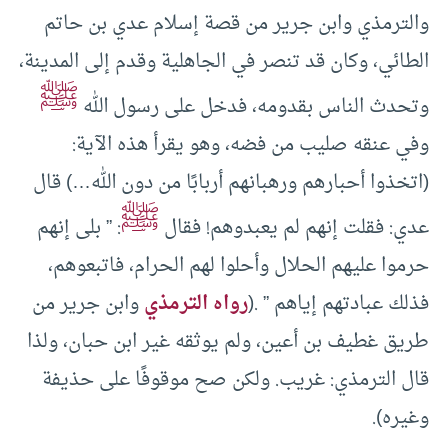
والترمذي وابن جرير من قصة إسلام عدي بن حاتم
الطائي، وكان قد تنصر في الجاهلية وقدم إلى المدينة،
ﷺ
وتحدث الناس بقدومه، فدخل على رسول الله
وفي عنقه صليب من فضه، وهو يقرأ هذه الآية:
(اتخذوا أحبارهم ورهبانهم أربابًا من دون الله…) قال
ﷺ
عدي: فقلت إنهم لم يعبدوهم! فقال
: ” بلى إنهم
حرموا عليهم الحلال وأحلوا لهم الحرام، فاتبعوهم،
فذلك عبادتهم إياهم ” .(
رواه الترمذي
وابن جرير من
طريق غطيف بن أعين، ولم يوثقه غير ابن حبان، ولذا
قال الترمذي: غريب. ولكن صح موقوفًا على حذيفة
وغيره).