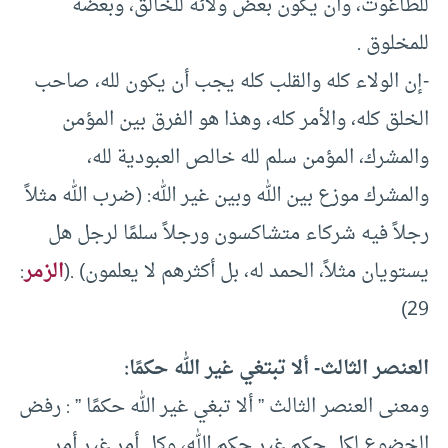
للطاغوت، وأن يكون بعض ولائه للخالق، وبعضه
للمخلوق .
-إن الولاء كله والقلب كله يجب أن يكون لله، صاحب
الخلق كله، والأمر كله، وهذا هو الفرق بين المؤمن
والمشرك، المؤمن سلم لله خالص العبودية لله،
والمشرك موزع بين الله وبين غير الله: (ضرب الله مثلاً
رجلاً فيه شركاء متشاكسون ورجلاً سلمًا لرجل هل
يستويان مثلاً، الحمد له، بل أكثرهم لا يعلمون) .(
الزمر
:
29)
العنصر الثالث- ألا تبتغي غير الله حكمًا:
ومعنى العنصر الثالث ” ألا تبغي غير الله حكمًا ” : رفض
الخضوع لكل حكم غير حكم الله، وكل أمر غير أمر