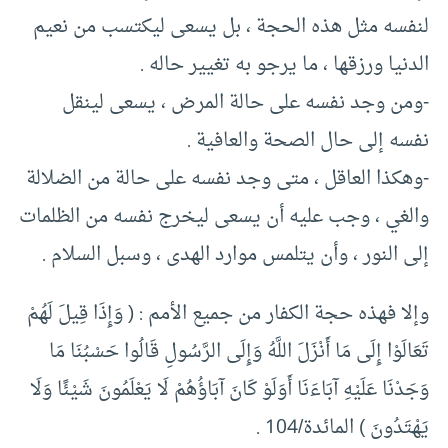
لنفسه مثل هذه الحجة ، بل يسعى ليكتسب من نعيم
الدنيا ورزقها ، ما يرجو به تغيير حاله .
-ومن وجد نفسه على حالة المرض ، يسعى لينقل
نفسه إلى حال الصحة والعافية .
-وهكذا العاقل ، متى وجد نفسه على حالة من الضلالة
والغي ، وجب عليه أن يسعى ليخرج نفسه من الظلمات
إلى النور ، وأن يتلمس موارد الهدى ، وسبل السلام .
وإلا فهذه حجة الكفار من جميع الأمم : ( وَإِذَا قِيلَ لَهُمْ
تَعَالَوْا إِلَى مَا أَنْزَلَ اللَّهُ وَإِلَى الرَّسُولِ قَالُوا حَسْبُنَا مَا
وَجَدْنَا عَلَيْهِ آبَاءَنَا أَوَلَوْ كَانَ آبَاؤُهُمْ لَا يَعْلَمُونَ شَيْئًا وَلَا
يَهْتَدُونَ ) المائدة/104 .