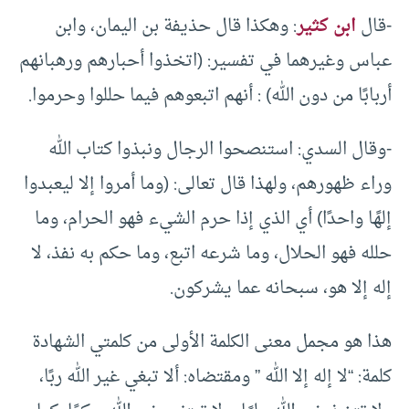
-قال
ابن كثير
: وهكذا قال حذيفة بن اليمان، وابن
عباس وغيرهما في تفسير: (اتخذوا أحبارهم ورهبانهم
أربابًا من دون الله) : أنهم اتبعوهم فيما حللوا وحرموا.
-وقال السدي: استنصحوا الرجال ونبذوا كتاب الله
وراء ظهورهم، ولهذا قال تعالى: (وما أمروا إلا ليعبدوا
إلهًا واحدًا) أي الذي إذا حرم الشيء فهو الحرام، وما
حلله فهو الحلال، وما شرعه اتبع، وما حكم به نفذ، لا
إله إلا هو، سبحانه عما يشركون.
هذا هو مجمل معنى الكلمة الأولى من كلمتي الشهادة
كلمة: “لا إله إلا الله ” ومقتضاه: ألا تبغي غير الله ربًا،