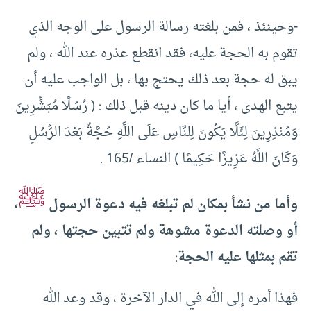
-وحينئذ ، فمن بلغته رسالة الرسول على الوجه الذي
تقوم به الحجة عليه، فقد انقطع عذره عند الله ، ولم
يبق له حجة بعد ذلك يحتج بها ، بل الواجب عليه أن
يتبع الهدى ، أيا ما كان دينه قبل ذلك : ( رُسُلًا مُبَشِّرِينَ
وَمُنْذِرِينَ لِئَلَّا يَكُونَ لِلنَّاسِ عَلَى اللَّهِ حُجَّةٌ بَعْدَ الرُّسُلِ
وَكَانَ اللَّهُ عَزِيزًا حَكِيمًا ) النساء /165 .
ﷺ
وأما من نشأ بمكان لم تبلغه فيه دعوة الرسول
،
أو وصلته الدعوة مشوهة ولم تتبين حجتها ، ولم
تقم بمثلها عليه الحجة
:
فهذا أمره إلى الله في الدار الآخرة ، وقد وعد الله