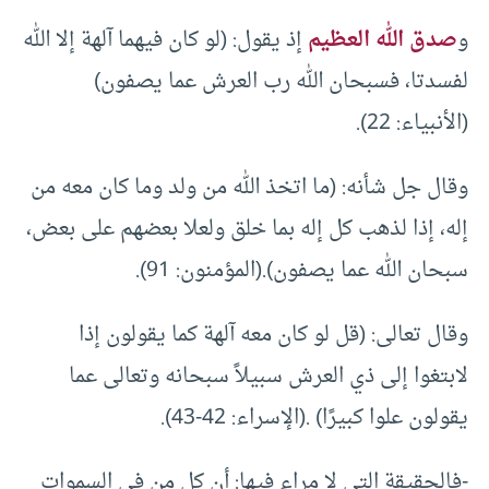
و
صدق الله العظيم
إذ يقول: (لو كان فيهما آلهة إلا الله
لفسدتا، فسبحان الله رب العرش عما يصفون)
(الأنبياء: 22).
وقال جل شأنه: (ما اتخذ الله من ولد وما كان معه من
إله، إذا لذهب كل إله بما خلق ولعلا بعضهم على بعض،
سبحان الله عما يصفون).(المؤمنون: 91).
وقال تعالى: (قل لو كان معه آلهة كما يقولون إذا
لابتغوا إلى ذي العرش سبيلاً سبحانه وتعالى عما
يقولون علوا كبيرًا) .(الإسراء: 42-43).
-فالحقيقة التي لا مراء فيها: أن كل من في السموات