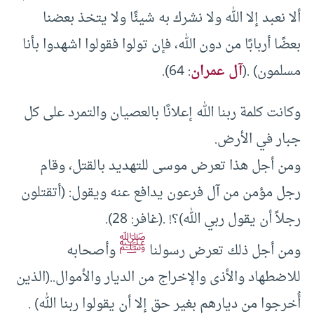
ألا نعبد إلا الله ولا نشرك به شيئًا ولا يتخذ بعضنا
بعضًا أربابًا من دون الله، فإن تولوا فقولوا اشهدوا بأنا
مسلمون) .(
آل عمران
: 64).
وكانت كلمة ربنا الله إعلانًا بالعصيان والتمرد على كل
جبار في الأرض.
ومن أجل هذا تعرض موسى للتهديد بالقتل، وقام
رجل مؤمن من آل فرعون يدافع عنه ويقول: (أتقتلون
رجلاً أن يقول ربي الله)؟! .(غافر: 28).
ﷺ
ومن أجل ذلك تعرض رسولنا
وأصحابه
للاضطهاد والأذى والإخراج من الديار والأموال..(الذين
أُخرجوا من ديارهم بغير حق إلا أن يقولوا ربنا الله) .