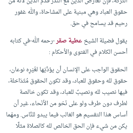
التركة، فإن تعارض الدين مع النذر قدم الدين لأنه من
حقوق العباد وهي مبنية على المشاحاة، والله غفور
رحيم قد يسامح في حق.
يقول فضيلة الشيخ
عطية صقر
-رحمه الله-في كتابه
أحسن الكلام في الفتوى والأحكام :
الحقوق الواجب على الإنسان أن يؤدِّيَها لغَيْرِه نوعان،
حقوق لله وحقوق للعباد، وقد تكون الحقوق مُتَدَاخلة،
فيها نصيب لله ونصيبٌ للعباد، وقد تكون خالصة
لطرف دون طرف ولو على نَحْو من الأنْحاء، غير أن
أساس هذا التقسيم هو الغالب فيما يبدو للنَّاس. ومهْما
يكن من شيء فإن الحق الخالص لله كالصلاة مثلًا