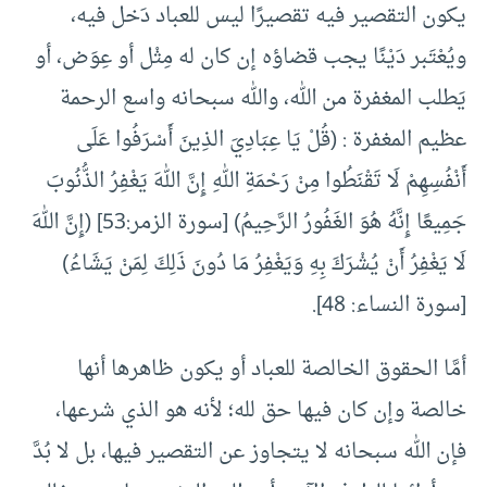
يكون التقصير فيه تقصيرًا ليس للعباد دَخل فيه،
ويُعْتَبر دَيْنًا يجب قضاؤه إن كان له مِثْل أو عِوَض، أو
يَطلب المغفرة من الله، والله سبحانه واسع الرحمة
عظيم المغفرة : (قُلْ يَا عِبَادِيَ الذِينَ أَسْرَفُوا عَلَى
أَنْفُسِهِمْ لَا تَقْنَطُوا مِنْ رَحْمَةِ اللهِ إِنَّ اللهَ يَغْفِرُ الذُّنُوبَ
جَمِيعًا إِنَّهُ هُوَ الغَفُورُ الرَّحِيمُ) [سورة الزمر:53] (إِنَّ اللهَ
لَا يَغْفِرُ أَنْ يُشْرَكَ بِهِ وَيَغْفِرُ مَا دُونَ ذَلِكَ لِمَنْ يَشَاءُ)
[سورة النساء: 48].
أمَّا الحقوق الخالصة للعباد أو يكون ظاهرها أنها
خالصة وإن كان فيها حق لله؛ لأنه هو الذي شرعها،
فإن الله سبحانه لا يتجاوز عن التقصير فيها، بل لا بُدَّ