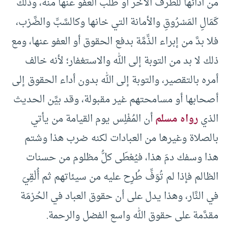
من أدائها للطرف الآخر أو طلب العفو عنها منه، وذلك
كَمَالِ المَسْرُوقِ والأمانة التي خانها وكالسَّبِّ والضَّرْب،
فلا بدَّ من إبراء الذِّمَّة بدفع الحقوق أو العفو عنها، ومع
ذلك لا بد من التوبة إلى الله والاستغفار؛ لأنه خالف
أمره بالتقصير، والتوبة إلى الله بدون أداء الحقوق إلى
أصحابها أو مسامحتهم غير مقبولة، وقد بيَّن الحديث
الذي
رواه مسلم
أن المُفْلِس يوم القيامة من يأتي
بالصلاة وغيرها من العبادات لكنه ضرب هذا وشتم
هذا وسفك دمَ هذا، فيُعْطَى كلُّ مظلوم من حسنات
الظالم فإذا لم تُوَفِّ طُرِح عليه من سيئاتهم ثم أُلْقِيَ
في النَّار، وهذا يدل على أن حقوق العباد في الحُرْمَة
مقدَّمة على حقوق الله واسع الفضل والرحمة.