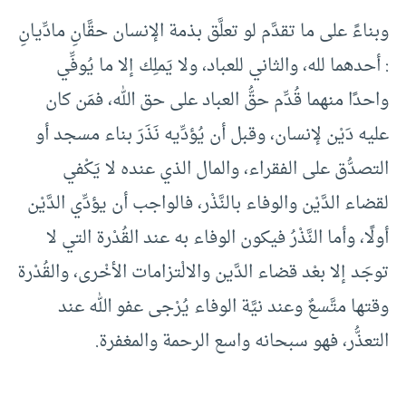
وبناءً على ما تقدَّم لو تعلَّق بذمة الإنسان حقَّانِ مادِّيانِ
: أحدهما لله، والثاني للعباد، ولا يَملِك إلا ما يُوفِّي
واحدًا منهما قُدِّم حقُّ العباد على حق الله، فمَن كان
عليه دَيْن لإنسان، وقبل أن يُؤدِّيه نَذَرَ بناء مسجد أو
التصدُّق على الفقراء، والمال الذي عنده لا يَكْفي
لقضاء الدَّيْن والوفاء بالنَّذْر، فالواجب أن يؤدِّي الدَّيْن
أولًا، وأما النَّذْرُ فيكون الوفاء به عند القُدْرة التي لا
توجَد إلا بعْد قضاء الدَّين والالْتزامات الأخْرى، والقُدْرة
وقتها متَّسعٌ وعند نيَّة الوفاء يُرْجى عفو الله عند
التعذُّر، فهو سبحانه واسع الرحمة والمغفرة.