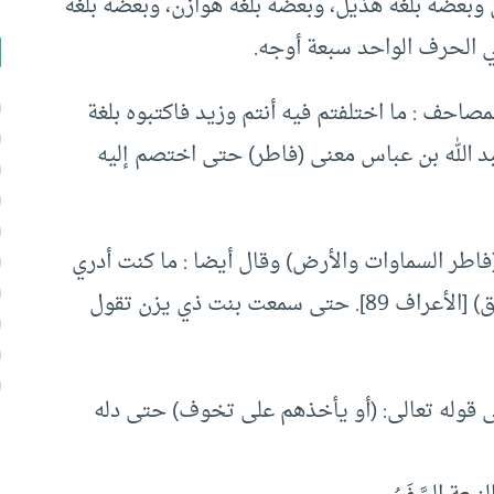
وبعضه بلغة هذيل، وبعضه بلغة هوازن، وبعضه بلغة
ي الحرف الواحد سبعة أوجه.
صاحف : ما اختلفتم فيه أنتم وزيد فاكتبوه بلغة
بد الله بن عباس معنى (فاطر) حتى اختصم إليه
اطر السماوات والأرض) وقال أيضا : ما كنت أدري
معنى قوله تعالى : (ربنا افتح بيننا وبين قومنا بالحق) [الأعراف 89]. حتى سمعت بنت ذي يزن تقول
 قوله تعالى: (أو يأخذهم على تخوف) حتى دله