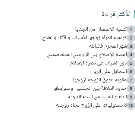
الأكثر قراءة
كيفية الاغتسال من الجنابة
1
كراهية المرأة زوجها الأسباب والآثار والعلاج
2
شهر المحرم فضائله
3
أهمية الإصلاح بين الزوجين المتخاصمين
4
دور الشباب في نصرة الإسلام
5
التحايل على الربا
6
عقوبة عقوق الزوجة لزوجها
7
حدود العلاقة بين الجنسين وضوابطها
8
الدعاء للميت من السنة النبوية
9
8 مسئوليات على الزوج تجاه زوجته
10