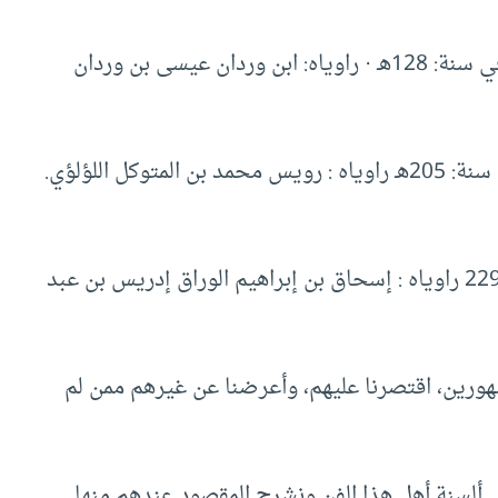
تابعي مدني وبها توفي سنة: 128هـ · راوياه: ابن وردان عيسى بن وردان
توفي بها سنة: 205هـ راوياه : رويس محمد بن المتوكل اللؤلؤي.
بها توفي سنة: 229 راوياه : إسحاق بن إبراهيم الوراق إدريس بن عبد
هورين، اقتصرنا عليهم، وأعرضنا عن غيرهم ممن لم
لى ألسنة أهل هذا الفن ونشرح المقصود عندهم منها