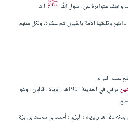
ﷺ
ب وخلف متواترة عن رسول الله
. ا.هـ
اءاتهم وتلقتها الأمة بالقبول هم عشرة، ولكل منهم
 عليه القراء :
عين
توفي في المدينة : 196هـ. راوياه : قالون : وهو
ري.
عبد الله بن كثير قارئ مكة تابعي توفي بمكة:120هـ. راوياه : البزي : أحمد بن محمد بن بزة