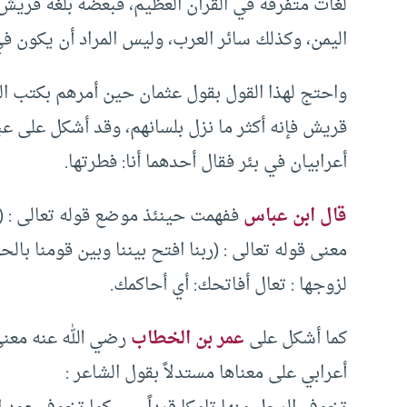
لغات متفرقة في القرآن العظيم، فبعضه بلغة قريش 
اليمن، وكذلك سائر العرب، وليس المراد أن يكون ف
واحتج لهذا القول بقول عثمان حين أمرهم بكتب الم
قريش فإنه أكثر ما نزل بلسانهم، وقد أشكل على ع
أعرابيان في بئر فقال أحدهما أنا: فطرتها.
قال ابن عباس
ففهمت حينئذ موضع قوله تعالى : (ف
لزوجها : تعال أفاتحك: أي أحاكمك.
كما أشكل على
عمر بن الخطاب
رضي الله عنه معنى
أعرابي على معناها مستدلاً بقول الشاعر :