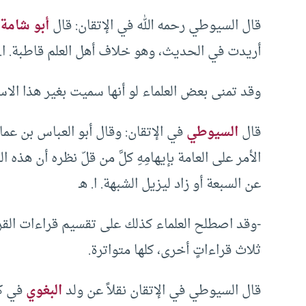
قال السيوطي رحمه الله في الإتقان: قال
أبو شامة
أريدت في الحديث، وهو خلاف أهل العلم قاطبة. ا.ه
وقد تمنى بعض العلماء لو أنها سميت بغير هذا الاس
قال
السيوطي
في الإتقان: وقال أبو العباس بن عما
الأمر على العامة بإيهامِهِ كلَّ من قلّ نظره أن هذ
عن السبعة أو زاد ليزيل الشبهة. ا. هـ
-وقد اصطلح العلماء كذلك على تقسيم قراءات القر
ثلاث قراءاتٍ أخرى، كلها متواترة.
قال السيوطي في الإتقان نقلاً عن ولد
البغوي
في كت