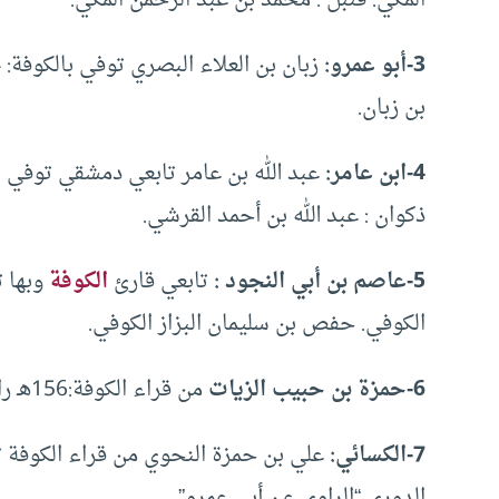
3-أبو عمرو:
بن زبان.
4-ابن عامر:
ذكوان : عبد الله بن أحمد القرشي.
5-عاصم بن أبي النجود :
تابعي قارئ
الكوفة
الكوفي. حفص بن سليمان البزاز الكوفي.
6-حمزة بن حبيب الزيات
من قراء الكوفة:156هـ راوياه: خلف بن هشام البزار. خلاد بن خالد الصيرفي.
7-الكسائي:
الدوري “الراوي عن أبي عمرو”.