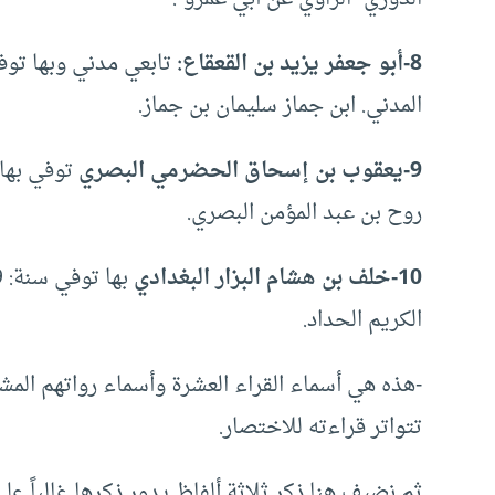
8-أبو جعفر يزيد بن القعقاع:
المدني. ابن جماز سليمان بن جماز.
9-يعقوب بن إسحاق الحضرمي البصري
روح بن عبد المؤمن البصري.
10-خلف بن هشام البزار البغدادي
الكريم الحداد.
-هذه هي أسماء القراء العشرة وأسماء رواتهم المش
تتواتر قراءته للاختصار.
ثم نضيف هنا ذكر ثلاثة ألفاظ يدور ذكرها غالباً ع