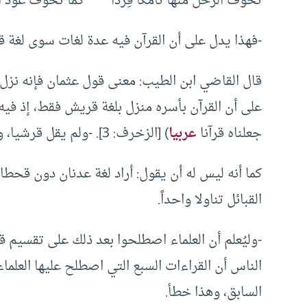
تخوف الرحل منها تامكا قِرداً كما تخوف عود النبع
-فهذا يدل على أن القرآن فيه عدة لغات سوى لغة ق
قال القاضي ابن الطيب: معنى قول عثمان فإنه نزل 
على أن القرآن بأسره منزل بلغة قريش فقط، إذ فيه
جعلناه قرآنا
عربيا
) [الزخرف: 3]. -ولم يقل قرشيا، وليس لأحد أن يقول : إنه أراد قريشا دون غيرها.
كما أنه ليس له أن يقول: أراد لغة عدنان دون قحط
القبائل تناولا واحداً.
-وليُعلم أن العلماء اصطلحوا بعد ذلك على تقسيم 
الناس أن القراءات السبع التي اصطلح عليها العلما
السابق، وهذا خطأ.