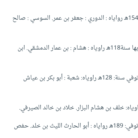
زبان بن العلاء البصري توفي بالكوفة: 154هـ رواياه : الدوري : جعفر بن عمر. السوسي : صالح
عبد الله بن عامر تابعي دمشقي توفي بها سنة118هـ راوياه : هشام : بن عمار الدمشقي. ابن
وبها توفي سنة: 128هـ راوياه: شعبة : أبو بكر بن عياش
علي بن حمزة النحوي من قراء الكوفة توفي: 189هـ رواياه : أبو الحارث الليث بن خلد. حفص