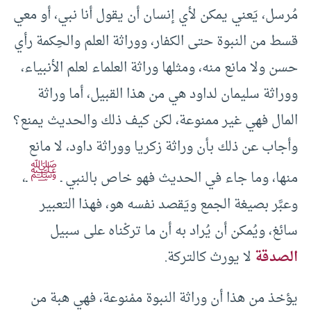
مُرسل، يَعني يمكن لأي إنسان أن يقول أنا نبي، أو معي
قسط من النبوة حتى الكفار، ووراثة العلم والحِكمة رأي
حسن ولا مانع منه، ومثلها وراثة العلماء لعلم الأنبياء،
ووراثة سليمان لداود هي من هذا القبيل، أما وراثة
المال فهي غير ممنوعة، لكن كيف ذلك والحديث يمنع؟
وأجاب عن ذلك بأن وراثة زكريا ووراثة داود، لا مانع
ﷺ
منها، وما جاء في الحديث فهو خاص بالنبي ـ
ـ،
وعبَّر بصيغة الجمع ويَقصد نفسه هو، فهذا التعبير
سائغ، ويُمكن أن يُراد به أن ما تركْناه على سبيل
الصدقة
لا يورث كالتركة.
يؤخذ من هذا أن وراثة النبوة ممْنوعة، فهي هبة من