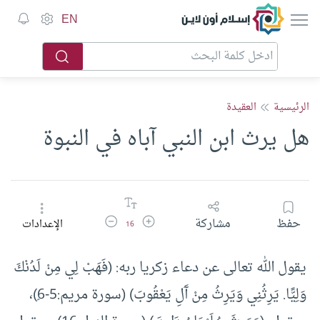
إسلام أون لاين
EN
الرئيسية
العقيدة
هل يرث ابن النبي آباه في النبوة
زيادة حجم الخط
تقليل حجم الخط
حفظ
مشاركة
الإعدادات
16
يقول الله تعالى عن دعاء زكريا ربه: (فَهَبْ لِي مِنْ لَدُنْكَ
وَلِيًّا. يَرِثُنِي وَيَرِثُ مِنْ آَلِ يَعْقُوبَ) (سورة مريم:5-6ٍ)،