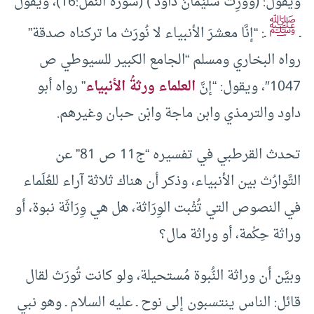
ويقول: (وَوَرِثَ سُلَيْمَانُ دَاودَ ) (سورة النمل:16)، ويقول
ﷺ
ـ
ـ: “إنَّا معشرَ الأنبياء لا نُورَث ما تركناه صدقة”
رواه البخاري ومسلم “الجامع الكبير للسيوطي ص
1047″، ويقول: “إنَّ
العلماء ورثةُ الأنبياء
” رواه أبو
داود والترمذي وابن ماجة وابْن حبان وغيرهم.
تحدث القرطبي في تفسيره “ج11 ص 81” عن
التَّوارُث بين الأنبياء، وذكر أن هناك ثلاثة آراء للعُلَماء
في النصوص التي تُثْبت الوِرَاثة، هل هي وِرَاثَة نبوة، أو
وراثة حِكْمة، أو وراثة مال؟
وبيَّن أن وراثة النُّبوة مُستحيلة، ولو كانت تُورَث لقال
قائل: الناس ينتسبون إلى نوح ـ عليه السلام ـ وهو نبي