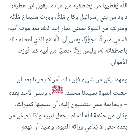
الله يُعْطيها من يَصْطفيه من عباده، يقول ابن عطية:
داود من بني إسرائيل وكان مَلِكًا، وورث سليمانُ مُلْكَه
ومنزلته من النبوة بمعنى صار إليه ذلك بعد موت أبيه،
فسمي ميراثًا تجوُّزًا، يعنى أن الله هو الذي أعطاه ذلك
باصطفائه له، وليس إرْثًا حتميًّا من أبيه كما تُورَث
الأموال.
ومهما يكن من شيء فإن ذلك أمر لا يعنينا بعد أن
ﷺ
ختمت النبوة بسيدنا محمد ـ
ـ، وليس لأحد بعده
– وبخاصة ممن ينتسبون إليه، أن يدعيها كميراث،
وكان من حِكمة الله أنه لم يجعل لنبيِّه ولدًا يَعيش من
بعده حتى لا يَدَّعي وراثة النبوة، وعلينا أن نهتم