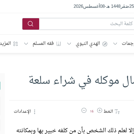
25
صَفَر
1448 هـ
-
08
أغسطس
2026
جمات
الهدي النبوي
فقه المسلم
المزيد
مال موكله في شراء سلعة
زيادة حجم الخط
تقليل حجم الخط
الخط
الإعدادات
16
ا لعلم ذلك الشخص بأن من كلفه خبير بها وبمكانته