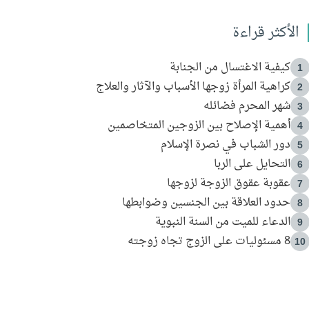
الأكثر قراءة
كيفية الاغتسال من الجنابة
1
كراهية المرأة زوجها الأسباب والآثار والعلاج
2
شهر المحرم فضائله
3
أهمية الإصلاح بين الزوجين المتخاصمين
4
دور الشباب في نصرة الإسلام
5
التحايل على الربا
6
عقوبة عقوق الزوجة لزوجها
7
حدود العلاقة بين الجنسين وضوابطها
8
الدعاء للميت من السنة النبوية
9
8 مسئوليات على الزوج تجاه زوجته
10