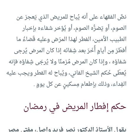
نصَّ الفقهاء على أنه يُباح للمريض الذي يَعجز عن
الصوم، أو يَضرُّه الصوم، أو يُؤخر شفاءه بإخبار
الطبيب الأمين، الفطر لهذا المرَض وعليه قَضاءُ ما
أفطَرَ مِن أيامٍ أُخَرَ بعد شِفائه إذا كان المرض يُرجى
شفاؤه ، وإذا كان المرض مُزمنًا ولا يُرجَى شِفاؤه فإنه
يُعطَى حُكم الشيخ الفاني، ويُباح له الفطر ويجب عليه
الفِداء، وذلك بإطعام مِسكينٍ عن كل يومٍ .
حكم إفطار المريض في رمضان
يقول الأستاذ الدكتور نصر فريد واصل، مفتي مصر