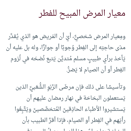
معيار المرض المبيح للفطر
ومِعيار المرض شخصيٌّ، أيْ أن المَريض هو الذي يُقدِّر
مدَى حاجتِه إلى الفِطر وُجوبًا أو جوازًا، وله بل عليه أن
يَأخذ برأي طبيبٍ مسلم مُتديِّن يَتبع نُصْحَه في لُزوم
الفِطر أو أن الصيام لا يَضرُّ.
وتأسيسًا على ذلك فإن مرضَى الرَّبْوِ الشُّعَبيِّ الذين
يَستعملون البخاخة في نهار رمضان عليهم أن
يَستشيروا الأطباء الحاذِقينَ المُتخصِّصينَ ويَتَّبِعُوا
رأيَهم في الفِطر أو الصيام، فإذا أقرَّ الطبيب بأن