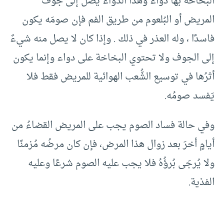
البخاخة بها دواءٌ وهذا الدواء يصلُ إلى جوْف
المريض أو البُلعوم من طريق الفم فإن صومَه يكون
فاسدًا ، وله العذر في ذلك . وإذا كان لا يصل منه شيءٌ
إلى الجوف ولا تحتوي البخاخة على دواء وإنما يكون
أثرُها في توسيع الشُّعب الهوائية للمريض فقط فلا
يَفسد صومُه.
وفي حالة فساد الصوم يجب على المريض القضاءُ من
أيامٍ أخرَ بعد زوال هذا المرض، فإن كان مرضُه مُزمنًا
ولا يُرجَى بُرؤُهُ فلا يجب عليه الصوم شرعًا وعليه
الفدْية.