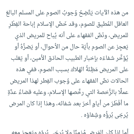
من هذه الآيات يَتَّضِحُ وُجوبُ الصوم على المسلم البالغ
العاقل المُطيق للصوم، وقد خَصَّ الإسلام إباحة الفِطْرِ
للمريض، ونَصَّ الفقهاء على أنه يُباح للمريض الذي
يَعجِز عن الصوم بأيّة حال من الأحوال، أو يَضرُّهُ أو
يُؤخِّر شفاءَه بإخبار الطبيب الحاذق الأمين، أو يَغلب
على المريض مَظِنّةُ الهَلاك بسبب الصوم، ففي هذه
الحالات نصَّ الفقهاء على وُجوب الفِطر لهذا المريض
عملًا بالرُّخصة التي رخَّصها الإسلام، وعليه قضاءُ عدَّةِ
ما أفْطَرَ من أيامٍ أخرَ بعد شفائه، وهذا إذا كان المرض
يُرجَى بُرؤُه وشِفاؤه .
أما إذا كان المَرض مُزمنًا ولا يُرجَى بُرؤه ويَعجِز معه