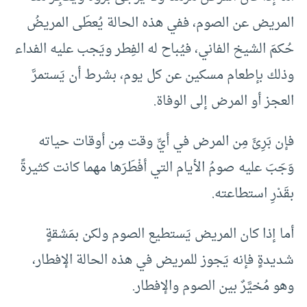
المريض عن الصوم، ففي هذه الحالة يُعطَى المريضُ
حُكمَ الشيخ الفاني، فيُباح له الفِطر ويَجب عليه الفداء
وذلك بإطعام مسكين عن كل يوم، بشرط أن يَستمرَّ
العجز أو المرض إلى الوفاة.
فإن بَرِئَ مِن المرض في أيِّ وقت مِن أوقات حياته
وَجَبَ عليه صومُ الأيام التي أفْطَرَها مهما كانت كثيرةً
بقَدْرِ استطاعته.
أما إذا كان المريض يَستطيع الصوم ولكن بمَشقةٍ
شديدةٍ فإنه يَجوز للمريض في هذه الحالة الإفطار،
وهو مُخيَّرٌ بين الصوم والإفطار.