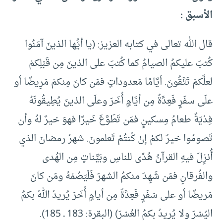
الأسبق :
قال الله تعالى في كتابه العزيز: (يا أيُّها الذينَ آمَنُوا
كُتبَ عليكمُ الصيامُ كما كُتبَ على الذينَ مِن قَبْلِكمْ
لعلَّكمْ تَتَّقُونَ. أيَّامًا مَعدوداتٍ فمَن كانَ مِنكمْ مَرِيضًا أو
علَى سفَرٍ فَعِدَّةٌ مِن أيَّامٍ أُخَرَ وعلَى الذينَ يُطِيقُونَهُ
فِدْيَةٌ طعامُ مِسكينٍ فمَن تَطَوَّعَ خَيرًا فهوَ خيرٌ لهُ وأن
تَصومُوا خيرٌ لكمْ إنْ كُنتُمْ تَعلمونَ. شهرُ رمضانَ الذي
أُنزِلَ فيهِ القرآنُ هُدًى للناسِ وبَيِّناتٍ مِن الهُدى
والفُرقانِ فمَن شَهِدَ منكمُ الشهرَ فَلْيَصُمْهُ ومَن كانَ
مَريضًا أو على سَفَرٍ فَعِدَّةٌ مِن أيامٍ أُخَرَ يُريدُ اللهُ بكمُ
اليُسْرَ ولا يُريدُ بكمُ العُسْرَ) (البقرة: 183 ـ 185).