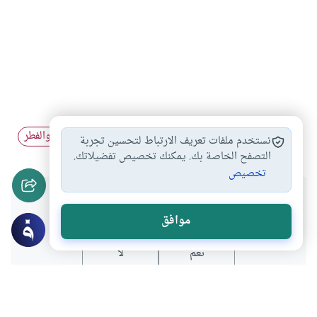
إخراج القيمة في…
الفطر في رمضان
أحكام الصيام والفطر
#
#
#
نستخدم ملفات تعريف الارتباط لتحسين تجربة
التصفح الخاصة بك. يمكنك تخصيص تفضيلاتك.
تخصيص
هل انتفعت بهذا المحتوى؟
موافق
نعم
لا