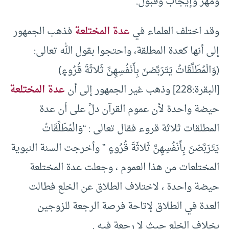
ومهر وإيجاب وقبول.
وقد اختلف العلماء في
عدة المختلعة
فذهب الجمهور
إلى أنها كعدة المطلقة، واحتجوا بقول الله تعالى:
(وَالْمُطَلَّقَاتُ يَتَرَبَّصْنَ بِأَنْفُسِهِنَّ ثَلاثَةَ قُرُوءٍ)
[البقرة:228] وذهب غير الجمهور إلى أن
عدة المختلعة
حيضة واحدة لأن عموم القرآن دلَّ على أن عدة
المطلقات ثلاثة قروء فقال تعالى : “وَالْمُطَلَّقَاتُ
يَتَرَبَّصْنَ بِأَنْفُسِهِنَّ ثَلاثَةَ قُرُوءٍ ” وأخرجت السنة النبوية
المختلعات من هذا العموم ، وجعلت عدة المختلعة
حيضة واحدة ، لاختلاف الطلاق عن الخلع فطالت
العدة في الطلاق لإتاحة فرصة الرجعة للزوجين
بخلاف الخلع حيث لا رجعة فيه .