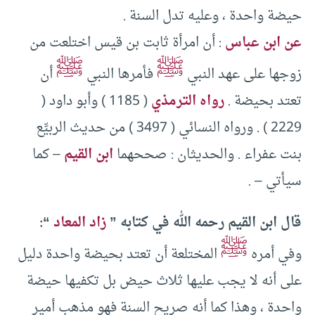
حيضة واحدة ، وعليه تدل السنة .
عن ابن عباس
: أن امرأة ثابت بن قيس اختلعت من
ﷺ
ﷺ
زوجها على عهد النبي
فأمرها النبي
أن
تعتد بحيضة .
رواه الترمذي
( 1185 ) وأبو داود (
2229 ) . ورواه النسائي ( 3497 ) من حديث الربيِّع
بنت عفراء . والحديثان : صححهما
ابن القيم
– كما
سيأتي – .
قال ابن القيم رحمه الله في كتابه ”
زاد المعاد
“:
ﷺ
وفي أمره
المختلعة أن تعتد بحيضة واحدة دليل
على أنه لا يجب عليها ثلاث حيض بل تكفيها حيضة
واحدة ، وهذا كما أنه صريح السنة فهو مذهب أمير