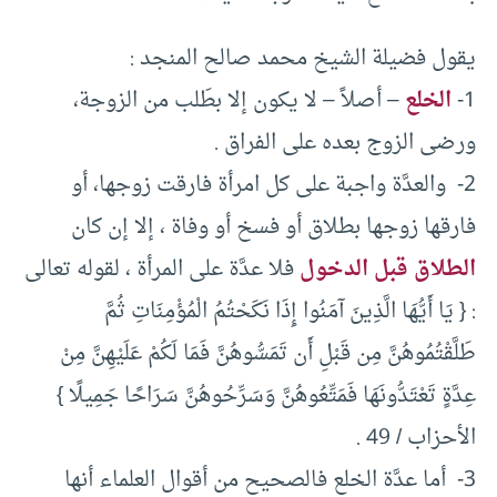
يقول فضيلة الشيخ محمد صالح المنجد :
1-
الخلع
– أصلاً – لا يكون إلا بطَلب من الزوجة،
ورضى الزوج بعده على الفراق .
2- والعدَّة واجبة على كل امرأة فارقت زوجها، أو
فارقها زوجها بطلاق أو فسخ أو وفاة ، إلا إن كان
الطلاق قبل الدخول
فلا عدَّة على المرأة ، لقوله تعالى
: { يَا أَيُّهَا الَّذِينَ آمَنُوا إِذَا نَكَحْتُمُ الْمُؤْمِنَاتِ ثُمَّ
طَلَّقْتُمُوهُنَّ مِن قَبْلِ أَن تَمَسُّوهُنَّ فَمَا لَكُمْ عَلَيْهِنَّ مِنْ
عِدَّةٍ تَعْتَدُّونَهَا فَمَتِّعُوهُنَّ وَسَرِّحُوهُنَّ سَرَاحًا جَمِيلًا }
الأحزاب / 49 .
3- أما عدَّة الخلع فالصحيح من أقوال العلماء أنها