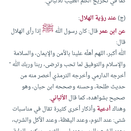
كما في تخريج الكلم الطيب للألباني.
(ج)
عند رؤية الهلال
:
ﷺ
عن ابن عمر
قال: كان رسول الله
إذا رأى الهلال
قال:
الله أكبر، اللهم أهلّه علينا بالأمن والإيمان، والسلامة
والإسلام والتوفيق لما تحب وترضى، ربنا وربك الله ”
أخرجه الدارمي وأخرجه الترمذي أخصر منه من
حديث طلحة، وحسنه وصححه ابن حبان، وهو
صحيح بشواهده، كما قال
الألباني
.
وهناك
أدعية
وأذكار أخرى كثيرة تقال في مناسبات
شتى: عند النوم، وعند اليقظة، وعند الأكل والشرب،