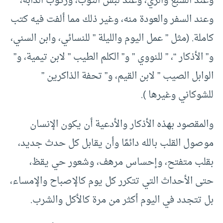
وعند الشبع والري، وعند لبس الثوب، وركوب الدابة،
وعند السفر والعودة منه، وغير ذلك مما ألفت فيه كتب
كاملة. (مثل ” عمل اليوم والليلة ” للنسائي، وابن السني،
و” الأذكار “، ” للنووي ” و” الكلم الطيب ” لابن تيمية، و”
الوابل الصيب ” لابن القيم، و” تحفة الذاكرين ”
للشوكاني وغيرها ).
والمقصود بهذه الأذكار والأدعية أن يكون الإنسان
موصول القلب بالله دائمًا وأن يقابل كل حدث جديد،
بقلب متفتح، وإحساس مرهف، وشعور حي يقظ،
حتى الأحداث التي تتكرر كل يوم كالإصباح والإمساء،
بل تتجدد في اليوم أكثر من مرة كالأكل والشرب.