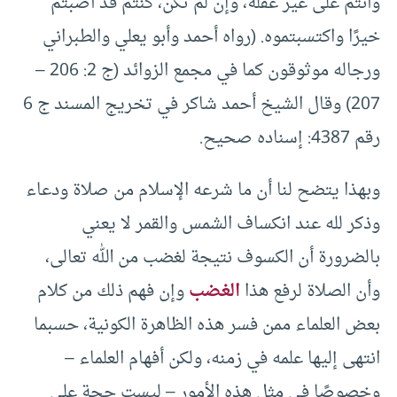
وأنتم على غير غفلة، وإن لم تكن، كنتم قد أصبتم
خيرًا واكتسبتموه. (رواه أحمد وأبو يعلي والطبراني
ورجاله موثوقون كما في مجمع الزوائد (ج 2: 206 –
207) وقال الشيخ أحمد شاكر في تخريج المسند ج 6
رقم 4387: إسناده صحيح.
وبهذا يتضح لنا أن ما شرعه الإسلام من صلاة ودعاء
وذكر لله عند انكساف الشمس والقمر لا يعني
بالضرورة أن الكسوف نتيجة لغضب من الله تعالى،
وأن الصلاة لرفع هذا
الغضب
وإن فهم ذلك من كلام
بعض العلماء ممن فسر هذه الظاهرة الكونية، حسبما
انتهى إليها علمه في زمنه، ولكن أفهام العلماء –
وخصوصًا في مثل هذه الأمور – ليست حجة على