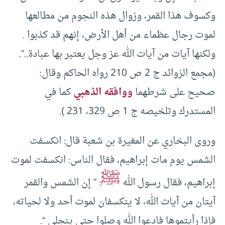
وكسوف هذا القمر، وزوال هذه النجوم من مطالعها
لموت رجال عظماء من أهل الأرض، إنهم قد كذبوا .
ولكنها آيات من آيات الله عز وجل يعتبر بها عبادة..”.
(مجمع الزوائد ج 2 ص 210 رواه الحاكم وقال:
صحيح على شرطهما
ووافقه الذهبي
كما في
المستدرك وتلخيصه ج 1 ص 329، 231 ).
وروى البخاري عن المغيرة بن شعبة قال: انكسفت
الشمس يوم مات إبراهيم، فقال الناس: انكسفت لموت
ﷺ
إبراهيم، فقال رسول الله
: ” إن الشمس والقمر
آيتان من آيات الله، لا ينكسفان لموت أحد ولا لحياته،
فإذا رأيتموها فادعوا الله وصلوا حتى ينجلي “.