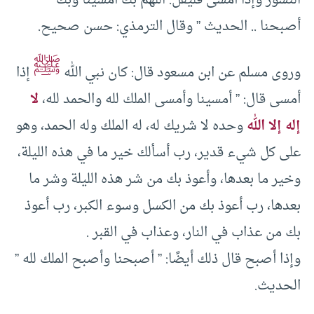
النشور وإذا أمسى فليقل: اللهم بك أمسينا وبك
أصبحنا .. الحديث ” وقال الترمذي: حسن صحيح.
ﷺ
وروى مسلم عن ابن مسعود قال: كان نبي الله
إذا
أمسى قال: ” أمسينا وأمسى الملك لله والحمد لله،
لا
إله إلا الله
وحده لا شريك له، له الملك وله الحمد، وهو
على كل شيء قدير، رب أسألك خير ما في هذه الليلة،
وخير ما بعدها، وأعوذ بك من شر هذه الليلة وشر ما
بعدها، رب أعوذ بك من الكسل وسوء الكبر، رب أعوذ
بك من عذاب في النار، وعذاب في القبر .
وإذا أصبح قال ذلك أيضًا: ” أصبحنا وأصبح الملك لله ”
الحديث.