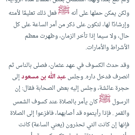
ﷺ
ولكن يمكن حملها على أنه
فعل ذلك تعليمًا لأمته
وإرشادًا لها، لتكون على ذكر من أمر الساعة على كل
حال، ولا سيما إذا تأخر الزمان، وظهرت معظم
الأشراط والأمارات.
وقد حدث الكسوف في عهد عثمان، فصلى بالناس ثم
انصرف فدخل داره. وجلس
عبد الله بن مسعود
إلى
حجرة عائشة، وجلس إليه بعض الصحابة فقال: إن
ﷺ
الرسول
كان يأمر بالصلاة عند كسوف الشمس
والقمر . فإذا رأيتموه قد أصابهما، فافزعوا إلى الصلاة
فإنها إن كانت التي تحذرون (يعني الساعة) كانت