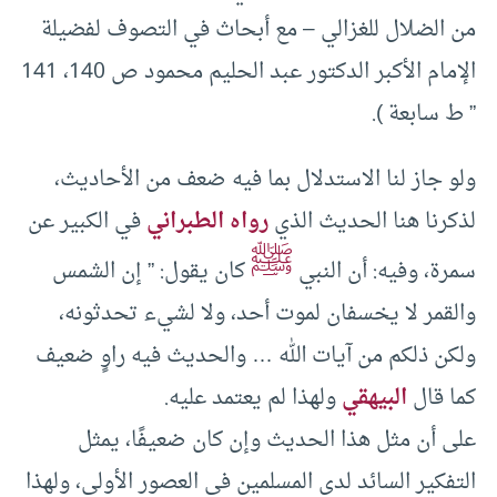
من الضلال للغزالي – مع أبحاث في التصوف لفضيلة
الإمام الأكبر الدكتور عبد الحليم محمود ص 140، 141
” ط سابعة ).
ولو جاز لنا الاستدلال بما فيه ضعف من الأحاديث،
لذكرنا هنا الحديث الذي
رواه الطبراني
في الكبير عن
ﷺ
سمرة، وفيه: أن النبي
كان يقول: ” إن الشمس
والقمر لا يخسفان لموت أحد، ولا لشيء تحدثونه،
ولكن ذلكم من آيات الله … والحديث فيه راوٍ ضعيف
كما قال
البيهقي
ولهذا لم يعتمد عليه.
على أن مثل هذا الحديث وإن كان ضعيفًا، يمثل
التفكير السائد لدى المسلمين في العصور الأولى، ولهذا