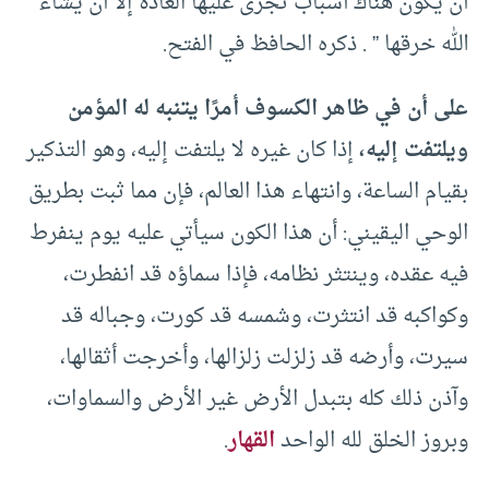
أن يكون هناك أسباب تجرى عليها العادة إلا أن يشاء
الله خرقها ” . ذكره الحافظ في الفتح.
على أن في ظاهر الكسوف أمرًا يتنبه له المؤمن
ويلتفت إليه،
إذا كان غيره لا يلتفت إليه، وهو التذكير
بقيام الساعة، وانتهاء هذا العالم، فإن مما ثبت بطريق
الوحي اليقيني: أن هذا الكون سيأتي عليه يوم ينفرط
فيه عقده، وينتثر نظامه، فإذا سماؤه قد انفطرت،
وكواكبه قد انتثرت، وشمسه قد كورت، وجباله قد
سيرت، وأرضه قد زلزلت زلزالها، وأخرجت أثقالها،
وآذن ذلك كله بتبدل الأرض غير الأرض والسماوات،
وبروز الخلق لله الواحد
القهار
.