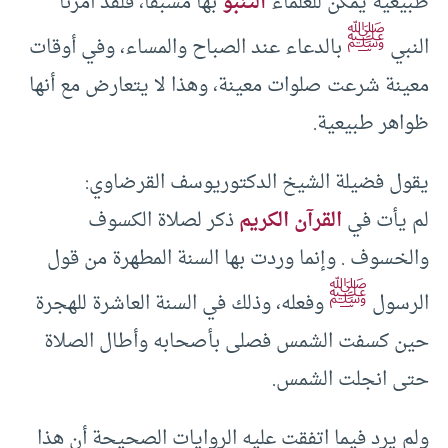
طبيعية يمكن للعلماء
التنبؤ
بها مسبقا، فلقد أمرنا
ﷺ
النبي
بالدعاء عند الصباح والمساء، وفي أوقات
معينة شرعت صلوات معينة، وهذا لا يتعارض مع أنها
ظواهر طبيعية.
يقول فضيلة الشيخ الدكتوريوسف القرضاوي:
لم يأت في
القرآن الكريم
ذكر لصلاة الكسوف
والخسوف . وإنما وردت بها السنة المطهرة من قول
ﷺ
الرسول
وفعله، وذلك في السنة العاشرة للهجرة
حين كسفت الشمس فصلى بأصحابه وأطال الصلاة
حتى انجلت الشمس.
ولم يرد فيما اتفقت عليه الروايات الصحيحة أن هذا