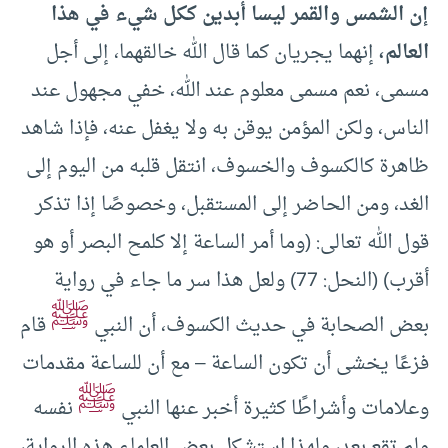
إن الشمس والقمر ليسا أبدين ككل شيء في هذا
العالم،
إنهما يجريان كما قال الله خالقهما، إلى أجل
مسمى، نعم مسمى معلوم عند الله، خفي مجهول عند
الناس، ولكن المؤمن يوقن به ولا يغفل عنه، فإذا شاهد
ظاهرة كالكسوف والخسوف، انتقل قلبه من اليوم إلى
الغد، ومن الحاضر إلى المستقبل، وخصوصًا إذا تذكر
قول الله تعالى: (وما أمر الساعة إلا كلمح البصر أو هو
أقرب) (النحل: 77) ولعل هذا سر ما جاء في رواية
ﷺ
بعض الصحابة في حديث الكسوف، أن النبي
قام
فزعًا يخشى أن تكون الساعة – مع أن للساعة مقدمات
ﷺ
وعلامات وأشراطًا كثيرة أخبر عنها النبي
نفسه
ولم تقع بعد، ولهذا استشكل بعض العلماء هذه الرواية،