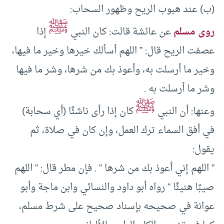
(ب) عند هبوب الريح وظهور السحاب:
ﷺ
روى مسلم
عن عائشة قالت: كان النبي
إذا
عصفت الريح قال: ” اللهم أسألك خيرها وخير ما فيها،
وخير ما أرسلت به، وأعوذ بك من شرها، وشر ما فيها
وشر ما أرسلت به .
ﷺ
وعنها: أن النبي
كان إذا رأى ناشئًا (أي سحابة)
في أفق السماء ترك العمل، وإن كان في صلاة، ثم
يقول:
” اللهم إني أعوذ بك من شرها ” . فإن مطر قال: ” اللهم
صيبًا هنيئًا ” رواه أبو داود والنسائي وابن ماجة وأبو
عوانة في صحيحه بإسناد صحيح على شرط مسلم،