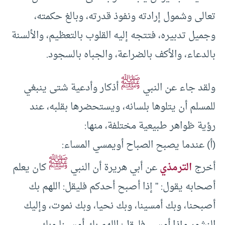
تعالى وشمول إرادته ونفوذ قدرته، وبالغ حكمته،
وجميل تدبيره، فتتجه إليه القلوب بالتعظيم، والألسنة
بالدعاء، والأكف بالضراعة، والجباه بالسجود.
ﷺ
ولقد جاء عن النبي
أذكار وأدعية شتى ينبغي
للمسلم أن يتلوها بلسانه، ويستحضرها بقلبه، عند
رؤية ظواهر طبيعية مختلفة، منها:
(أ) عندما يصبح الصباح أويمسي المساء:
ﷺ
أخرج
الترمذي
عن أبي هريرة أن النبي
كان يعلم
أصحابه يقول: ” إذا أصبح أحدكم فليقل: اللهم بك
أصبحنا، وبك أمسينا، وبك نحيا، وبك نموت، وإليك