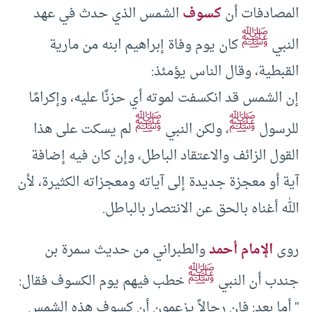
المصادفات أن
كسوف
الشمس الذي حدث في عهد
ﷺ
النبي
كان يوم وفاة إبراهيم ابنه من مارية
القبطية، وقال الناس يؤمئذ:
إن الشمس قد انكسفت لموته أي حزنًا عليه، وإكرامًا
ﷺ
ﷺ
للرسول
، ولكن النبي
لم يسكت على هذا
القول الزائف والاعتقاد الباطل، وإن كان فيه إضافة
آية أو معجزة جديدة إلى آياته ومعجزاته الكثيرة، لأن
الله أغناه بالحق عن الانتصار بالباطل.
روى
الإمام أحمد
والطبراني من حديث سمرة بن
ﷺ
جندب أن النبي
خطب فيهم يوم الكسوف فقال:
” أما بعد: فإن رجالاً يزعمون أن كسوف هذه الشمس