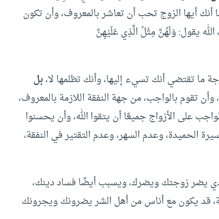
 وَلِلرِّجَالِ عَلَيْهِنَّ دَرَجَةٌ [البقرة:228] مثل ما أنك أيها الزوج تحب أن تعاشر بالمعروف، وأن تكون
وَلَهُنَّ مِثْلُ الَّذِي عَلَيْهِنَّ
ة ما تقتضي أنك تسيء إليها، وأنك تظلمها لا،
بل
أن تقوم بالواجب، من جهة النفقة اللازمة بالمعروف،
جب على الأزواج جميعًا أن يتقوا الله، وأن يحسنوا
يرة الحميدة، وعدم السهر، وعدم التقتير في النفقة،
لذي يضر زوجتك ويضرك، ويسبب أيضًا فساد دينك،
ة، قد يكون مع أناس من أهل الشر يضرونك ويجرونك