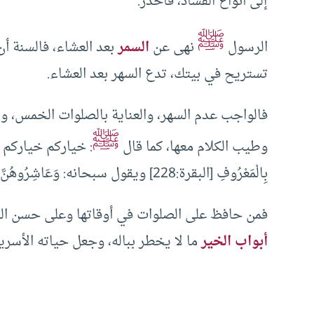
إلى أنواع الفساد، فاحذر.
ﷺ
الرسول
نهى عن
السمر
بعد العشاء، فالسنة أن
تستريح في بيتك، تدع السهر بعد العشاء.
فالواجب عدم السهر، والعناية بالصلوات الخمس، و
ﷺ
وطيب الكلام معها، كما قال
: خياركم خياركم لنسائ
بِالْمَعْرُوفِ [البقرة:228] ويقول سبحانه: وَعَاشِرُوهُنَّ بِالْمَعْرُوفِ [النساء:19] نسأل الله للجميع
فمن حافظ على الصلوات في أوقاتها وعلى حسن الخل
أبواب الخير
ما لا يخطر بباله، وجعل حياته الأسرية