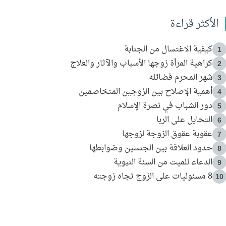
الأكثر قراءة
كيفية الاغتسال من الجنابة
1
كراهية المرأة زوجها الأسباب والآثار والعلاج
2
شهر المحرم فضائله
3
أهمية الإصلاح بين الزوجين المتخاصمين
4
دور الشباب في نصرة الإسلام
5
التحايل على الربا
6
عقوبة عقوق الزوجة لزوجها
7
حدود العلاقة بين الجنسين وضوابطها
8
الدعاء للميت من السنة النبوية
9
8 مسئوليات على الزوج تجاه زوجته
10