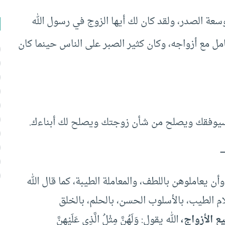
سعة الصدر، ولقد كان لك أيها الزوج في رسول الله
 مع أزواجه، وكان كثير الصبر على الناس حينما كان
ى سيوفقك ويصلح من شأن زوجتك ويصلح لك أبناءك.
–
أن يعاملوهن باللطف، والمعاملة الطيبة، كما قال الله
َعَاشِرُوهُنَّ بِالْمَعْرُوفِ [النساء:19] بالكلام الطيب، بالأسلوب الحسن، بالحلم، بالخلق
 الأزواج،
الله يقول: وَلَهُنَّ مِثْلُ الَّذِي عَلَيْهِنَّ