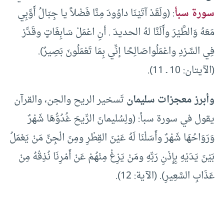
سورة سبأ
: (ولَقَدْ آتَيْنَا داوُودَ مِنَّا فَضْلاً يا جِبَالُ أَوِّبِي
مَعَهُ وَالطَّيْرَ وأَلَنَّا لهُ الحديدَ . أنِ اعْمَلْ سَابِغَاتٍ وقَدِّرْ
فِي السَّرْدِ واعْمَلُواصَالِحًا إنِّي بِمَا تَعْمَلُونَ بَصِيرٌ).
(الآيتان: 10 ـ 11).
وأبرز معجزات سليمان
تَسخير الريح والجن، والقرآن
يقول في سورة سبأ: (ولِسُليمانَ الرِّيحَ غُدُوُّهَا شَهْرٌ
وَرَوَاحُهَا شَهْرٌ وأَسَلْنَا لَهُ عَيْنَ القِطْرِ ومِنَ الْجِنِّ مَنْ يَعْمَلُ
بَيْنَ يَدَيْهِ بِإِذْنِ رَبِّهِ ومَنْ يَزِغْ مِنْهُمْ عَنْ أَمْرِنَا نُذِقْهُ مِنْ
عَذَابِ السَّعِيرِ). (الآية: 12).