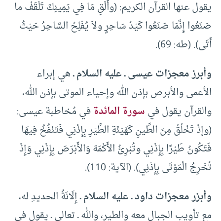
يقول عنها القرآن الكريم: (وأَلْقِ مَا فِي يَمِينِكَ تَلْقَفْ ما
صَنَعُوا إِنَّمَا صَنَعُوا كَيْدُ سَاحِرٍ ولاَ يُفْلِحُ السَّاحِرُ حَيْثُ
أَتَى). (طه: 69).
وأبرز معجزات عيسى ـ عليه السلام ـ
هي إبراء
الأعمى والأبرص بإذن الله وإحياء الموتى بإذن الله،
والقرآن يقول في
سورة المائدة
في مُخاطبة عيسى:
(وإذْ تَخْلُقُ مِنَ الطِّينِ كَهَيْئَةِ الطَّيْرِ بِإِذْنِي فَتَنْفُخُ فِيهَا
فَتَكُونُ طَيْرًا بِإِذْنِي وتُبْرِئُ الأَكْمَهَ وَالأَبْرَصَ بِإِذْنِي وَإِذْ
تُخْرِجُ الْمَوْتَى بِإِذْنِي). (الآية: 110).
وأبزر معجزات داود ـ عليه السلام ـ
إِلَانَةُ الحديدِ له،
مع تأويب الجبال معه والطير، والله ـ تعالى ـ يقول في