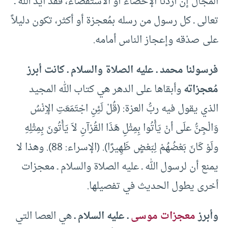
المجال إن أردنا الإحصاء أو الاستقصاء، فقد أيَّد الله ـ
تعالى ـ كل رسول من رسله بمُعجزة أو أكثر، تكون دليلاً
على صدْقه وإعجاز الناس أمامه.
فرسولنا محمد ـ عليه الصلاة والسلام ـ كانت أبرز
مُعجزاته
وأبقاها على الدهر هي كتاب الله المجيد
الذي يقول فيه ربُّ العزة: (قُلْ لَئِنِ اجْتَمَعَتِ الإِنْسُ
وَالْجِنُّ علَى أنْ يَأْتُوا بِمِثْلِ هَذَا القُرْآنِ لاَ يَأْتُونَ بِمِثْلِهِ
ولَوْ كَانَ بَعْضُهُمْ لِبَعْضٍ ظَهِيرًا). (الإسراء: 88). وهذا لا
يمنع أن لرسول الله ـ عليه الصلاة والسلام ـ معجزات
أخرى يطول الحديث في تفصيلها.
وأبرز
معجزات موسى
ـ عليه السلام ـ
هي العصا التي