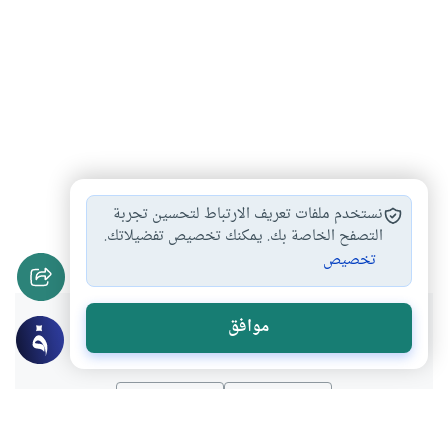
عصمة الانبياء
عصمة الأنبياء والرسل
#
#
نستخدم ملفات تعريف الارتباط لتحسين تجربة
المعجزات الحسية للهجرة…
صلاة النبي بالأنبياء…
التصفح الخاصة بك. يمكنك تخصيص تفضيلاتك.
#
#
تخصيص
هل انتفعت بهذا المحتوى؟
موافق
نعم
لا