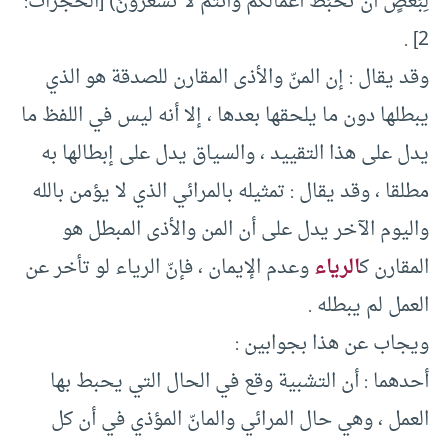
لِبَعْضٍ أَنْ تَحْبَطَ أَعْمَالُكُمْ وَأَنْتُمْ لَا تَشْعُرُونَ) [الحجرات:
2] .
وقد يقال : إن المنّ والأذى المقارن للصدقة هو الذي
يبطلها دون ما يلحقها بعدها ، إلا أنه ليس في اللفظ ما
يدل على هذا التقييد ، والسياق يدل على إبطالها به
مطلقا ، وقد يقال : تمثيله بالمرائي الذي لا يؤمن بالله
واليوم الآخر يدل على أن المن والأذى المبطل هو
المقارن ك
الرياء
وعدم الإيمان ، فإنّ الرياء لو تأخر عن
العمل لم يبطله .
ويجاب عن هذا بجوابين :
أحدهما : أن التشبية وقع في الحال التي يحبط بها
العمل ، وهي حال المرائي والمانّ المؤذي في أن كل