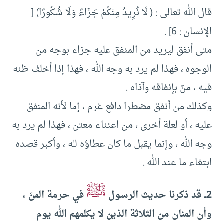
قال الله تعالى : ( لَا نُرِيدُ مِنْكُمْ جَزَاءً وَلَا شُكُورًا) [
الإنسان : 6] .
متى أنفق ليريد من المنفق عليه جزاء بوجه من
الوجوه ، فهذا لم يرد به وجه الله ، فهذا إذا أخلف ظنه
فيه ، منّ بإنفاقه وآذاه .
وكذلك من أنفق مضطرا دافع غرم ، إما لأنه المنفق
عليه ، أو لعلة أخرى ، من اعتناء معتن ، فهذا لم يرد به
وجه الله ، وإنما يقبل ما كان عطاؤه لله ، وأكبر قصده
ابتغاء ما عند الله .
ﷺ
2ــ قد ذكرنا حديث الرسول
في حرمة المنّ ،
وأن المنان من الثلاثة الذين لا يكلمهم الله يوم