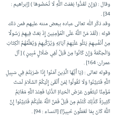
وقال : (وَإِنْ تَعُدُّوا نِعْمَتَ اللَّهِ لَا تُحْصُوهَا ) [إبراهيم :
34] .
وقد ذكّر الله تعالى عباده ببعض مننه عليهم فمن ذلك
قوله : (لَقَدْ مَنَّ اللَّهُ عَلَى الْمُؤْمِنِينَ إِذْ بَعَثَ فِيهِمْ رَسُولًا
مِنْ أَنْفُسِهِمْ يَتْلُو عَلَيْهِمْ آيَاتِهِ وَيُزَكِّيهِمْ وَيُعَلِّمُهُمُ الْكِتَابَ
وَالْحِكْمَةَ وَإِنْ كَانُوا مِنْ قَبْلُ لَفِي ضَلَالٍ مُبِينٍ ) [ آل
عمران: 164] .
وقوله تعالى : (يَا أَيُّهَا الَّذِينَ آمَنُوا إِذَا ضَرَبْتُمْ فِي سَبِيلِ
اللَّهِ فَتَبَيَّنُوا وَلَا تَقُولُوا لِمَنْ أَلْقَىٰ إِلَيْكُمُ السَّلَامَ لَسْتَ
مُؤْمِنًا تَبْتَغُونَ عَرَضَ الْحَيَاةِ الدُّنْيَا فَعِنْدَ اللَّهِ مَغَانِمُ
كَثِيرَةٌ كَذَٰلِكَ كُنْتُمْ مِنْ قَبْلُ فَمَنَّ اللَّهُ عَلَيْكُمْ فَتَبَيَّنُوا إِنَّ
اللَّهَ كَانَ بِمَا تَعْمَلُونَ خَبِيرًا) [النساء : 94] .