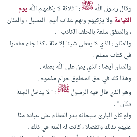
ﷺ
وقال رسول الله
: ” ثلاثة لا يكلمهــم الله
يوم
القيامة
ولا يزكيهم ولهم عذاب أليم : المسبل ، والمنّان
، والمنفّق سلعة بالحلف الكاذب ” .
والمنّان : الذي لا يعطي شيئا إلا منّة ، كذا جاء مفسرا
في كتاب مسلم .
والمنان أيضا : الذي يمنّ على الله بعمله .
وهذا كله في حق المخلوق حرام مذموم .
ﷺ
وهو الذي قال فيه الرسول
: ” لا يدخل الجنة
منّان ” .
ولو كان البارئ سبحانه يدر العطاء على عباده منّا
عليهم بذلك وتفضلا ، كانت له المنة في ذلك .