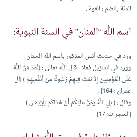
المنّة بالضم : القوة .
اسم الله “المنان” في السنة النبوية:
ورد في حديث أنس المذكور باسم الله الحنان .
وورد في التنزيل فعلا ، قال الله تعالى : (لَقَدْ مَنَّ اللَّهُ
عَلَى الْمُؤْمِنِينَ إِذْ بَعَثَ فِيهِمْ رَسُولًا مِنْ أَنْفُسِهِمْ ) [آل
عمران : 164] .
وقال : ( بَلِ اللَّهُ يَمُنُّ عَلَيْكُمْ أَنْ هَدَاكُمْ لِلْإِيمَان )
[الحجرات: 17] .