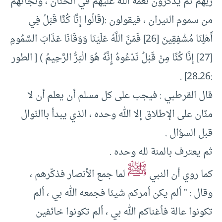
ربهم ثم يذكرون نعمة الله عليهم في الحنان ، ونجاتهم
من سموم النيران ، فيقولون :(قَالُوا إِنَّا كُنَّا قَبْلُ فِي
أَهْلِنَا مُشْفِقِينَ [26] فَمَنَّ اللَّهُ عَلَيْنَا وَوَقَانَا عَذَابَ السَّمُومِ
[27] إنَّا كُنَّا مِنْ قَبْلُ نَدْعُوهُ إِنَّهُ هُوَ الْبَرُّ الرَّحِيمُ ) [ الطور
:26ــ28] .
قال القرطبي : فيجب على كل مسلم أن يعلم أن لا
منّان على الإطلاق إلا الله وحده ، الذي يبدأ باالنّوال
قبل السؤال .
ثم يعترف بالمنة لله وحده .
ﷺ
كما روي أن النبي
لما جمع الأنصار فذكّرهم ،
وقال : ” ألم يكن أمركم شيئا فجمعه الله بي ، ألم
تكونوا عالة فأغناكم الله بي ، ألم تكونوا خائفين