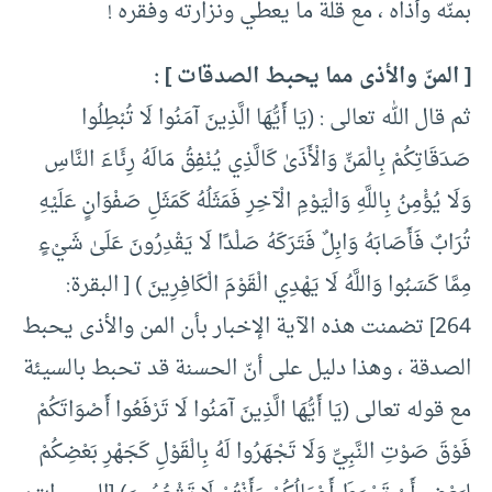
بمنّه وأذاه ، مع قلة ما يعطي ونزارته وفقره !
[ المنّ والأذى مما يحبط الصدقات ] :
ثم قال الله تعالى : (يَا أَيُّهَا الَّذِينَ آمَنُوا لَا تُبْطِلُوا
صَدَقَاتِكُمْ بِالْمَنِّ وَالْأَذَىٰ كَالَّذِي يُنْفِقُ مَالَهُ رِئَاءَ النَّاسِ
وَلَا يُؤْمِنُ بِاللَّهِ وَالْيَوْمِ الْآخِرِ فَمَثَلُهُ كَمَثَلِ صَفْوَانٍ عَلَيْهِ
تُرَابٌ فَأَصَابَهُ وَابِلٌ فَتَرَكَهُ صَلْدًا لَا يَقْدِرُونَ عَلَىٰ شَيْءٍ
مِمَّا كَسَبُوا وَاللَّهُ لَا يَهْدِي الْقَوْمَ الْكَافِرِينَ ) [ البقرة:
264] تضمنت هذه الآية الإخبار بأن المن والأذى يحبط
الصدقة ، وهذا دليل على أنّ الحسنة قد تحبط بالسيئة
مع قوله تعالى (يَا أَيُّهَا الَّذِينَ آمَنُوا لَا تَرْفَعُوا أَصْوَاتَكُمْ
فَوْقَ صَوْتِ النَّبِيِّ وَلَا تَجْهَرُوا لَهُ بِالْقَوْلِ كَجَهْرِ بَعْضِكُمْ