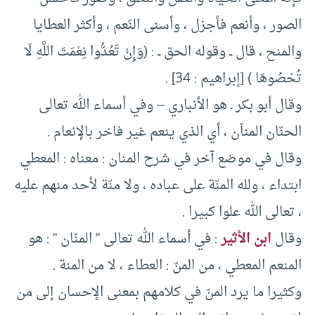
الصور ، وأنعم فأجزل ، وأسنى النّعم ، وأكثر العطايا
والمنح ، قال ــ وقوله الحق ــ : (وَإِنْ تَعُدُّوا نِعْمَتَ اللَّهِ لَا
تُحْصُوهَا ) [إبراهيم : 34] .
وقال أبو بكر ـ هو الأنباري – وفي أسماء الله تعالى
الحنّان المناّن ، أي الذي ينعم غير فاخر بالإنعام .
وقال في موضع آخر في شرح المنان : معناه : المعطي
ابتداء ، ولله المنّة على عباده ، ولا منّة لأحد منهم عليه
، تعالى الله علوا كبيرا .
وقال
ابن الأثير
: في أسماء الله تعالى ” المنّان ” : هو
المنعم المعطي ، من المنّ : العطاء ، لا من المنة .
وكثيرا ما يرد المنّ في كلامهم بمعنى الإحسان إلى من