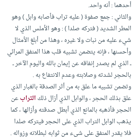
أحدهما : أنه واحد.
والثاني : جمع صفوة ( عليه تراب فأصابه وابل ) وهو
المطر الشديد ( فتركه صلدا ) : وهو الأملس الذي لا
شيء عليه من نبات ولا غيره ، وهذا من أبلغ الأمثال
وأحسنها ، فإنه يتضمن تشبيه قلب هذا المنفق المرائي
ــ الذي لم يصدر إنفاقه عن إيمان بالله واليوم الآخر ــ
بالحجر لشدته وصلابته وعدم الانتفاع به .
وتضمن تشبيه ما علق به من أثر الصدقة بالغبار الذي
علق بذلك الحجر ، والوابل الذي أزال ذلك
التراب
عن
الحجر فأذهبه بالمانع الذي أبطل صدقته وأزالها ، كما
يذهب الوابل التراب الذي على الحجر فيتركه صلدا
فلا يقدر المنفق على شيء من ثوابه لبطلانه وزواله .