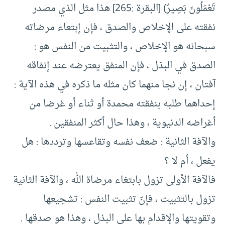
تَعْمَلُونَ بَصِيرٌ) [البقرة :265] هذا مثل الذي مصدر
نفقته على الإخلاص والصدق ، فإن إبتعاء مرضاته
سبحانه هو الإخلاص ، والتثبيت من النفس هو :
الصدق في البذل ، فإن المنفق يعترضه عند إنفاقه
آفتان ، إن نجا منهما كان مثله ما ذكره في هذه الآية :
إحداهما طلبه بنفقته محمدة أو ثناء أو غرضا من
أغراضه الدنيوية ، وهذا حال أكثر المنفقين .
والآفة الثانية : ضعف نفسه وتقاعسها وترددها : هل
يفعل ، أم لا ؟
فالآفة الأولى تزول بابتغاء مرضاة الله ، والآفة الثانية
تزول بالتثبيت ، فإنّ تثبيت النفس : تشجيعها
وتقويتها والإقدام بها على البذل ، وهذا هو صدقها .