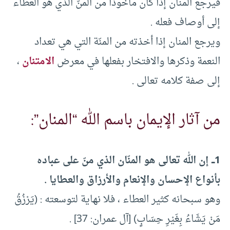
فيرجع المنان إذا كان مأخوذا من المنّ الذي هو العطاء
إلى أوصاف فعله .
ويرجع المنان إذا أخذته من المنّة التي هي تعداد
النعمة وذكرها والافتخار بفعلها في معرض
الامتنان
،
إلى صفة كلامه تعالى .
من آثار الإيمان باسم الله “المنان”:
1ـــ إن الله تعالى هو المنّان الذي منّ على عباده
بأنواع الإحسان والإنعام والأرزاق والعطايا .
وهو سبحانه كثير العطاء ، فلا نهاية لتوسعته : (يَرْزُقُ
مَنْ يَشَاءُ بِغَيْرِ حِسَابٍ) [آل عمران: 37] .