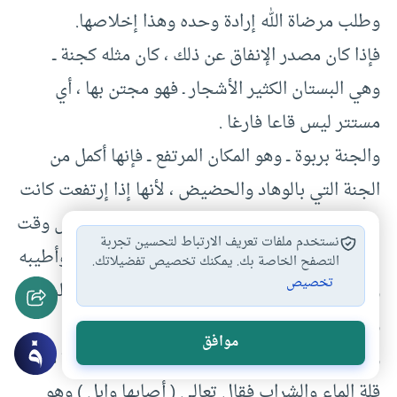
وطلب مرضاة الله إرادة وحده وهذا إخلاصها.
فإذا كان مصدر الإنفاق عن ذلك ، كان مثله كجنة ــ
وهي البستان الكثير الأشجار ـ فهو مجتن بها ، أي
مستتر ليس قاعا فارغا .
والجنة بربوة ــ وهو المكان المرتفع ــ فإنها أكمل من
الجنة التي بالوهاد والحضيض ، لأنها إذا إرتفعت كانت
بمدرجة الأهوية والرياح ، وكانت ضاحية للشمس وقت
نستخدم ملفات تعريف الارتباط لتحسين تجربة
طلوعها واستوائها وغروبها ، فكانت أنضج ثمرا وأطيبه
التصفح الخاصة بك. يمكنك تخصيص تفضيلاتك.
تخصيص
وأحسنه وأكثره ، فإن الثمار تزداد طيبا وزكاء بالرياح
والشمس ، بخلاف الثمار التي تنشأ في الظلال .
موافق
وإذا كانت الجنة بمكان مرتفع لم يخش عليها إلا من
قلة الماء والشراب فقال تعالى ( أصابها وابل ) وهو