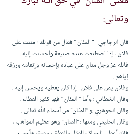
معنى “المنان” في حق الله تبارك
وتعالى:
قال الزجاجي : ” المنّان ” فعال من قولك : مننت على
فلان ، إذا اصطنعت عنده صنيعة وأحسنت إليه .
فالله عز وجل منان على عباده بإحسانه وإنعامه ورزقه
إياهم .
وفلان يمن على فلان : إذا كان يعطيه ويحسن إليه .
وقال الخطابي : وأما ” المنّان ” فهو كثير العطاء .
وقال الجوهري :و “المنّان” من أسماء الله تعالى .
وقال الحليمي ومنها : “المنان” وهو عظيم المواهب ،
فإنه أعطى الحياة والعقل والنطق ، وصوّر فأحسن