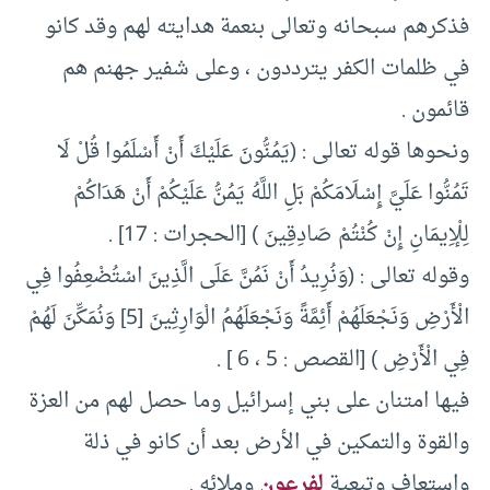
فذكرهم سبحانه وتعالى بنعمة هدايته لهم وقد كانو
في ظلمات الكفر يترددون ، وعلى شفير جهنم هم
قائمون .
ونحوها قوله تعالى : (يَمُنُّونَ عَلَيْكَ أَنْ أَسْلَمُوا قُلْ لَا
تَمُنُّوا عَلَيَّ إِسْلَامَكُمْ بَلِ اللَّهُ يَمُنُّ عَلَيْكُمْ أَنْ هَدَاكُمْ
لِلْإِيمَانِ إِنْ كُنْتُمْ صَادِقِينَ ) [الحجرات : 17] .
وقوله تعالى : (وَنُرِيدُ أَنْ نَمُنَّ عَلَى الَّذِينَ اسْتُضْعِفُوا فِي
الْأَرْضِ وَنَجْعَلَهُمْ أَئِمَّةً وَنَجْعَلَهُمُ الْوَارِثِينَ [5] وَنُمَكِّنَ لَهُمْ
فِي الْأَرْضِ ) [القصص : 5 ، 6 ] .
فيها امتنان على بني إسرائيل وما حصل لهم من العزة
والقوة والتمكين في الأرض بعد أن كانو في ذلة
واستعاف وتبعية
لفرعون
وملائه .