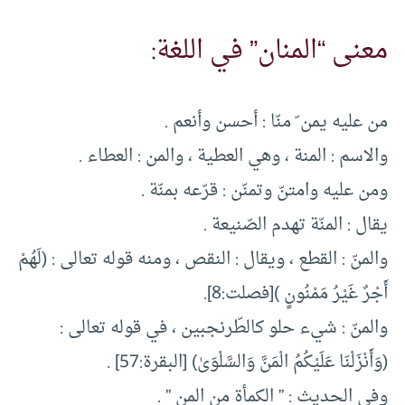
معنى “المنان” في اللغة:
من عليه يمن ّ منّا : أحسن وأنعم .
والاسم : المنة ، وهي العطية ، والمن : العطاء .
ومن عليه وامتنّ وتمنّن : قرّعه بمنّة .
يقال : المنّة تهدم الصّنيعة .
والمنّ : القطع ، ويقال : النقص ، ومنه قوله تعالى : (لَهُمْ
أَجْرٌ غَيْرُ مَمْنُونٍ )[فصلت:8].
والمنّ : شيء حلو كالطّرنجبين ، في قوله تعالى :
(وَأَنْزَلْنَا عَلَيْكُمُ الْمَنَّ وَالسَّلْوَىٰ) [البقرة:57] .
وفي الحديث : ” الكمأة من المن ” .