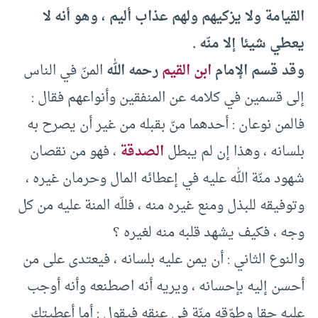
القيامة ولا يزكيهم ولهم عذاب أليم ، وهو أنه لا
يعطي شيئا إلا منّه .
وقد قسم الإمام
ابن القيم
رحمه الله
المنّ في الناس
إلى قسمين في كلامه عن المنفقين وأنواعهم فقال :
فالمن نوعان : أحدهما منّ بقبله من غير أن يصرح به
بلسانه ، وهذا إن لم يبطل
الصدقة
، فهو من نقصان
شهود منّة الله عليه في إعطائه المال وحرمان غيره ،
وتوفيقه للبذل ومنع غيره منه ، فللّه المنة عليه من كل
وجه ، فكيف يشهد قلبه منه لغيره ؟
والنوع الثاني : أن يمن عليه بلسانه ، فيعتدى على من
أحسن إليه بإحسانه ، ويريه أنه اصطنعه وأنه أوجب
عليه حقا وطوّقه منّة في عنقه فيقول : أما أعطيتك