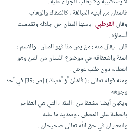
لا يستشيبه ولا يطلب الجزاء عليه .
فالمنّان من أبنيه المبالغة ، كالسّفاك والوهاب .
وقال
القرطبي
: ومنها المنان جل جلاله وتقدست
أسماؤه .
قال : يقال منه : منّ يمن منّا فهو المنان ، والاسم :
المنّة واشتقاقـه في موضوع اللسـان من المــنّ وهو
العطـاء دون طلب عوض .
ومنه قوله تعالى : ( فَامْنُنْ أَوْ أَمْسِكْ ) [ص :39] في أحد
وجوهه .
ويكون أيضا مشتقا من : المنّة ، التي هي التفاخر
بالعطية على المعطى ، وتعديد ما عليه .
والمعنيان في حق الله تعالى صحيحان .