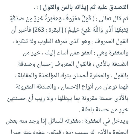
التصدق عليه ثم إيذائه بالمن والقول ] : ـ
ثم قال تعالى : ( قَوْلٌ مَعْرُوفٌ وَمَغْفِرَةٌ خَيْرٌ مِنْ صَدَقَةٍ
يَتْبَعُهَا أَذًى وَاللَّهُ غَنِيٌّ حَلِيمٌ ) [البقرة : 263] فأخبر أن
القول المعروف : وهو الذى تعرفه القلوب ولا تنكره ،
والمغفرة وهي : العفو عمن أساء إليك ، خير من
الصّدقة بالأذى ، فالقول المعروف إحسان وصدقة
بالقول ، والمغفرة أحسان بترك المؤاخذة والمقابلة ،
فهما نوعان من أنواع الإحسان ، والصدقة المقرونة
بالأذى حسنة مقرونة بما يبطلها ، ولا ريب أنّ حسنتين
خير من حسنة باطلة .
ويدخل في المغفرة : مغفرته للسائل إذا وجد منه بعض
الجفوة والأذى له بسبب رده ، فيكون عفوه عنه خيرا