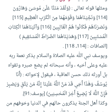
ومثلها قوله تعالى : (وَلَقَدْ مَنَنَّا عَلَىٰ مُوسَىٰ وَهَارُونَ
[114] وَنَجَّيْنَاهُمَا وَقَوْمَهُمَا مِنَ الْكَرْبِ الْعَظِيمِ [115]
وَنَصَرْنَاهُمْ فَكَانُوا هُمُ الْغَالِبِينَ [116] وَآتَيْنَاهُمَا الْكِتَابَ
الْمُسْتَبِينَ [117] وَهَدَيْنَاهُمَا الصِّرَاطَ الْمُسْتَقِيمَ )
[الصافات : [114ــ 118] .
ويوسف نبي الله عليه الصلاة والسلام يذكر نعمة ربه
عليه وعلى أخيه ، وأنه سبحانه لم يضع صبره وتقواه
بل أورثه ذلك حسن العاقبة ، فيقول لإخواته : (أَنَا
يُوسُفُ وَهَٰذَا أَخِي قَدْ مَنَّ اللَّهُ عَلَيْنَا إِنَّهُ مَنْ يَتَّقِ وَيَصْبِرْ
فَإِنَّ اللَّهَ لَا يُضِيعُ أَجْرَ الْمُحْسِنِينَ) [يوسف:91].
وكذا أهل الجنة يذكرون حالهم في الدنيا وخوفهم من