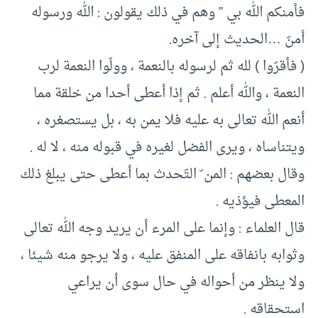
فأمنكم الله بي ” وهم في ذلك يقولون : الله ورسوله
أمنّ …الحديث إلى آخره.
( فأقرّوا ) لله ثم لرسوله بالنعمة ، وولّوا النعمة لرب
النعمة ، والله أعلم . ثم إذا أعطى أحدا من خلقة مما
أنعم الله تعالى به عليه فلا يمن به ، بل يستصغره ،
ويتناساه ، ويرى الفضل لغيره في قبوله منه ، لا له .
وقال بعضهم : المن ّ التّحدث بما أعطى حتى يبلغ ذلك
المعطى فيؤذيه .
قال العلماء : وإنما على المرء أن يريد وجه الله تعالى
وثوابه بانفاقه على المنفق عليه ، ولا يرجو منه شيئا ،
ولا ينظر من أحواله في حال سوى أن يراعي
استحقاقه .