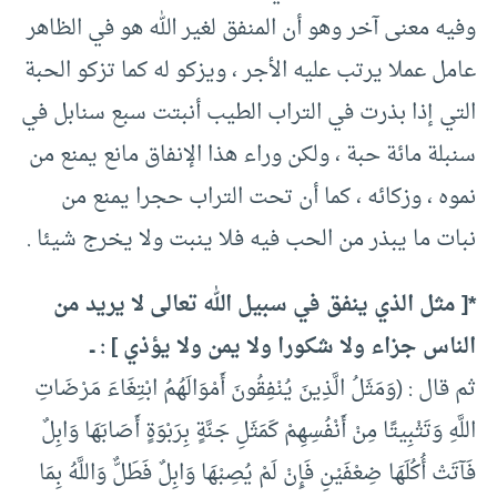
وفيه معنى آخر وهو أن المنفق لغير الله هو في الظاهر
عامل عملا يرتب عليه الأجر ، ويزكو له كما تزكو الحبة
التي إذا بذرت في التراب الطيب أنبتت سبع سنابل في
سنبلة مائة حبة ، ولكن وراء هذا الإنفاق مانع يمنع من
نموه ، وزكائه ، كما أن تحت التراب حجرا يمنع من
نبات ما يبذر من الحب فيه فلا ينبت ولا يخرج شيئا .
*[ مثل الذي ينفق في سبيل الله تعالى لا يريد من
الناس جزاء ولا شكورا ولا يمن ولا يؤذي ] : ــ
ثم قال : (وَمَثَلُ الَّذِينَ يُنْفِقُونَ أَمْوَالَهُمُ ابْتِغَاءَ مَرْضَاتِ
اللَّهِ وَتَثْبِيتًا مِنْ أَنْفُسِهِمْ كَمَثَلِ جَنَّةٍ بِرَبْوَةٍ أَصَابَهَا وَابِلٌ
فَآتَتْ أُكُلَهَا ضِعْفَيْنِ فَإِنْ لَمْ يُصِبْهَا وَابِلٌ فَطَلٌّ وَاللَّهُ بِمَا