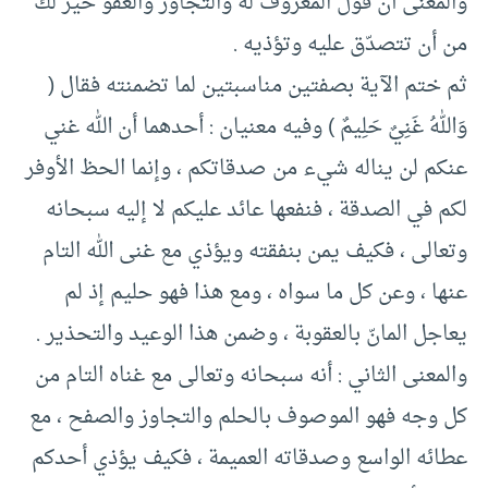
والمعنى أن قول المعروف له والتجاوز والعفو خير لك
من أن تتصدّق عليه وتؤذيه .
ثم ختم الآية بصفتين مناسبتين لما تضمنته فقال (
وَاللهُ غَنِيٌ حَلِيمٌ ) وفيه معنيان : أحدهما أن الله غني
عنكم لن يناله شيء من صدقاتكم ، وإنما الحظ الأوفر
لكم في الصدقة ، فنفعها عائد عليكم لا إليه سبحانه
وتعالى ، فكيف يمن بنفقته ويؤذي مع غنى الله التام
عنها ، وعن كل ما سواه ، ومع هذا فهو حليم إذ لم
يعاجل المانّ بالعقوبة ، وضمن هذا الوعيد والتحذير .
والمعنى الثاني : أنه سبحانه وتعالى مع غناه التام من
كل وجه فهو الموصوف بالحلم والتجاوز والصفح ، مع
عطائه الواسع وصدقاته العميمة ، فكيف يؤذي أحدكم