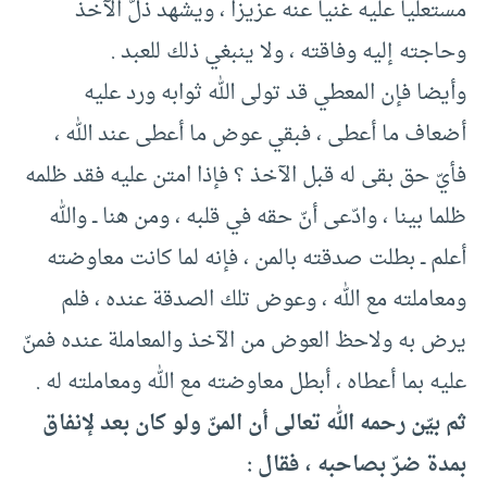
مستعليا عليه غنيا عنه عزيزا ، ويشهد ذلّ الآخذ
وحاجته إليه وفاقته ، ولا ينبغي ذلك للعبد .
وأيضا فإن المعطي قد تولى الله ثوابه ورد عليه
أضعاف ما أعطى ، فبقي عوض ما أعطى عند الله ،
فأيّ حق بقى له قبل الآخذ ؟ فإذا امتن عليه فقد ظلمه
ظلما بينا ، وادّعى أنّ حقه في قلبه ، ومن هنا ــ والله
أعلم ــ بطلت صدقته بالمن ، فإنه لما كانت معاوضته
ومعاملته مع الله ، وعوض تلك الصدقة عنده ، فلم
يرض به ولاحظ العوض من الآخذ والمعاملة عنده فمنّ
عليه بما أعطاه ، أبطل معاوضته مع الله ومعاملته له .
ثم بيّن رحمه الله تعالى أن المنّ ولو كان بعد لإنفاق
بمدة ضرّ بصاحبه ، فقال :