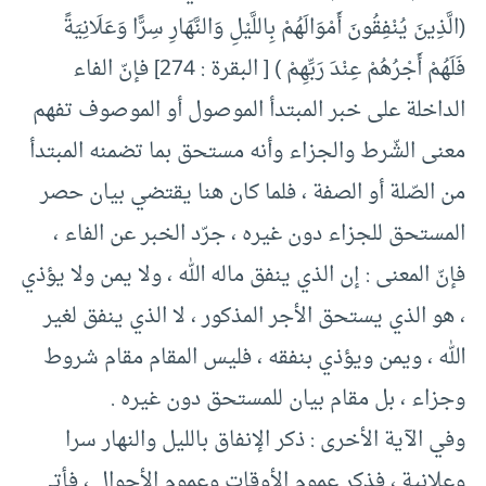
(الَّذِينَ يُنْفِقُونَ أَمْوَالَهُمْ بِاللَّيْلِ وَالنَّهَارِ سِرًّا وَعَلَانِيَةً
فَلَهُمْ أَجْرُهُمْ عِنْدَ رَبِّهِمْ ) [ البقرة : 274] فإنّ الفاء
الداخلة على خبر المبتدأ الموصول أو الموصوف تفهم
معنى الشّرط والجزاء وأنه مستحق بما تضمنه المبتدأ
من الصّلة أو الصفة ، فلما كان هنا يقتضي بيان حصر
المستحق للجزاء دون غيره ، جرّد الخبر عن الفاء ،
فإنّ المعنى : إن الذي ينفق ماله الله ، ولا يمن ولا يؤذي
، هو الذي يستحق الأجر المذكور ، لا الذي ينفق لغير
الله ، ويمن ويؤذي بنفقه ، فليس المقام مقام شروط
وجزاء ، بل مقام بيان للمستحق دون غيره .
وفي الآية الأخرى : ذكر الإنفاق بالليل والنهار سرا
وعلانية ، فذكر عموم الأوقات وعموم الأحوال ، فأتى