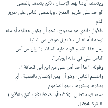
ويتصف أيضا بهما الإنسان ، لكن يتصف بالمعنى
الواحد على طريق المدح ، وبالمعنى الثاني على طرق
الذّم .
فالأول : الذي هو ممدوح ، نحو أن يكون عطاؤه أو منّه
لوجه الله تعالى ، لا لنيل عوض من الدنيا .
ومن هذا القسم قوله عليه السلام : ” وإن من أمن
الناس علي في ماله أبوبكر “.
وقوله : ” ما أحد أمن علي من ابن أبي قحافة ” .
والقسم الثاني : وهو أن يمن الإنسان بالعطية ، أي :
يذكرها ويكررها ، فهو المذموم .
ومنه قوله تعالى : (لَا تُبْطِلُوا صَدَقَاتِكُمْ بِالْمَنِّ وَالْأَذَىٰ )
[البقرة :264] .