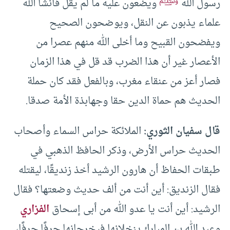
ﷺ
رسول الله
ويضعون عليه ما لم يقل فأنشأ الله
علماء يذبون عن النقل، ويوضحون الصحيح
ويفضحون القبيح وما أخلى الله منهم عصرا من
الأعصار غير أن هذا الضرب قد قل في هذا الزمان
فصار أعز من عنقاء مغرب، وبالفعل فقد كان حملة
الحديث هم حماة الدين حقا وجهابذة الأمة صدقا.
قال سفيان الثوري:
الملائكة حراس السماء وأصحاب
الحديث حراس الأرض، وذكر الحافظ الذهبي في
طبقات الحفاظ أن هارون الرشيد أخذ زنديقًا، ليقتله
فقال الزنديق: أين أنت من ألف حديث وضعتها؟ فقال
الرشيد: أين أنت يا عدو الله من أبى إسحاق
الفزاري
وعبد الله بن المبارك ينخلانها فيخرجانها حرفًا حرفًا،