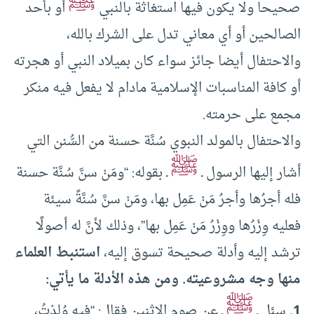
ﷺ
صحيحا ولا يكون فيها استغاثة بالنبي
أو بأحد
الصالحين أو أي معاني تدل على الشرك بالله،
والاحتفال أيضا جائز سواء كان بميلاد النبي أو هجرته
أو كافة المناسبات الإسلامية مادام لا يفعل فيه منكر
مجمع على حرمته.
والاحتفال بالمولد النبوي سُنَّة حسنة من السُّنن التي
ﷺ
أشار إليها الرسول ـ
ـ بقوله: “ومَنْ سنَّ سُنَّة حسنة
فله أجرُها وأجرُ مَنْ عَمِل بها، ومَنْ سنَّ سُنَّةً سيئة
فعليه وِزْرُها ووِزْرُ مَنْ عَمِل بها”، وذلك لأنَّ له أصولًا
ترشد إليه وأدلة صحيحة تسوق إليه،
استنبط العلماء
منها وجه مشروعيته. ومن هذه الأدلة ما يأتي:
ﷺ
1.
سئل ـ
ـ عن صوم الاثنين فقال: “فيه وُلِدْتُ،