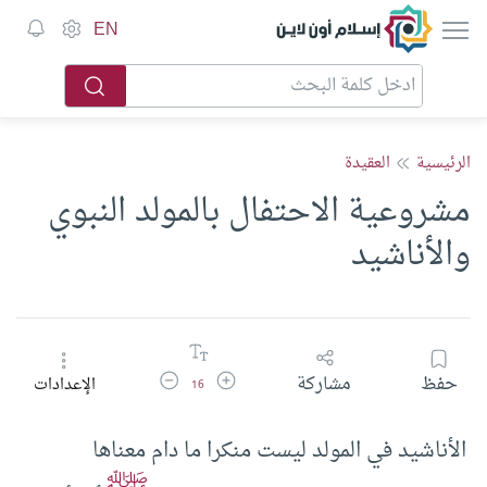
إسلام أون لاين
EN
الرئيسية
العقيدة
مشروعية الاحتفال بالمولد النبوي
والأناشيد
زيادة حجم الخط
تقليل حجم الخط
حفظ
مشاركة
الإعدادات
16
الأناشيد في المولد ليست منكرا ما دام معناها