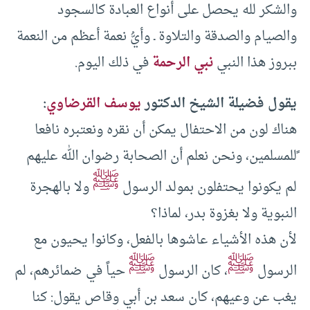
والشكر لله يحصل على أنواع العبادة كالسجود
والصيام والصدقة والتلاوة ـ وأيُّ نعمة أعظم من النعمة
ببروز هذا النبي
نبي الرحمة
في ذلك اليوم.
يقول فضيلة الشيخ الدكتور
يوسف القرضاوي
:
هناك لون من الاحتفال يمكن أن نقره ونعتبره نافعا
ًللمسلمين، ونحن نعلم أن الصحابة رضوان الله عليهم
ﷺ
لم يكونوا يحتفلون بمولد الرسول
ولا بالهجرة
النبوية ولا بغزوة بدر، لماذا؟
لأن هذه الأشياء عاشوها بالفعل، وكانوا يحيون مع
ﷺ
ﷺ
الرسول
، كان الرسول
حياً في ضمائرهم، لم
يغب عن وعيهم، كان سعد بن أبي وقاص يقول: كنا