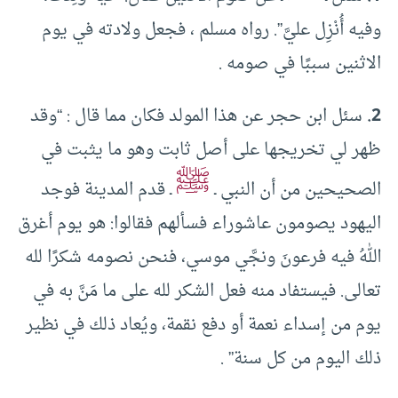
وفيه أُنْزِل عليَّ”. رواه مسلم ، فجعل ولادته في يوم
الاثنين سببًا في صومه .
2.
سئل ابن حجر عن هذا المولد فكان مما قال : “وقد
ظهر لي تخريجها على أصل ثابت وهو ما يثبت في
ﷺ
الصحيحين من أن النبي ـ
ـ قدم المدينة فوجد
اليهود يصومون عاشوراء فسألهم فقالوا: هو يوم أغرق
اللهُ فيه فرعونَ ونجَّي موسي، فنحن نصومه شكرًا لله
تعالى. فيستفاد منه فعل الشكر لله على ما مَنَّ به في
يوم من إسداء نعمة أو دفع نقمة، ويُعاد ذلك في نظير
ذلك اليوم من كل سنة” .