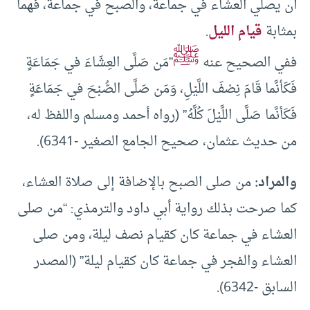
أن يصلي العشاء في جماعة، والصبح في جماعة، فهما
بمثابة
قيام الليل
.
ﷺ
ففي الصحيح عنه
”مَن صَلَّى العِشَاءَ في جَمَاعَةٍ
فَكَأنَّما قَامَ نِصْفَ اللَّيْلِ، وَمَن صَلَّى الصُّبْحَ في جَمَاعَةٍ
فَكَأنَّما صَلَّى اللَّيْلَ كُلَّهُ” (رواه أحمد ومسلم واللفظ له،
من حديث عثمان، صحيح الجامع الصغير -6341).
والمراد:
من صلى الصبح بالإضافة إلى صلاة العشاء،
كما صرحت بذلك رواية أبي داود والترمذي: “من صلى
العشاء في جماعة كان كقيام نصف ليلة، ومن صلى
العشاء والفجر في جماعة كان كقيام ليلة” (المصدر
السابق -6342).