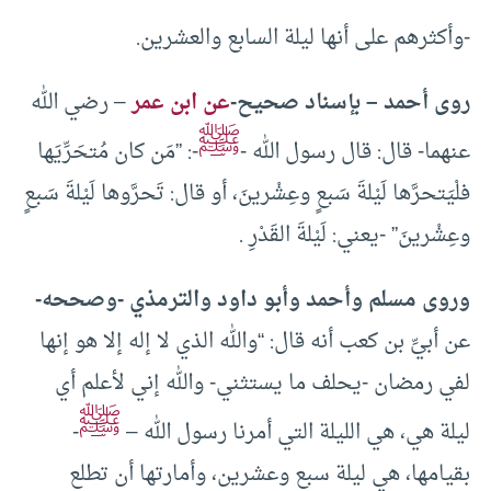
-وأكثرهم على أنها ليلة السابع والعشرين.
روى أحمد – بإسناد صحيح-
عن ابن عمر
– رضي الله
ﷺ
عنهما- قال: قال رسول الله -
-: ”مَن كان مُتحَرِّيَها
فلْيَتحرَّها لَيْلةَ سَبعٍ وعِشْرينَ، أو قال: تَحرَّوها لَيْلةَ سَبعٍ
وعِشْرينَ” -يعني: لَيْلةَ القَدْرِ .
وروى مسلم وأحمد وأبو داود والترمذي -وصححه-
عن أبيِّ بن كعب أنه قال: “والله الذي لا إله إلا هو إنها
لفي رمضان -يحلف ما يستثني- والله إني لأعلم أي
ﷺ
ليلة هي، هي الليلة التي أمرنا رسول الله –
-
بقيامها، هي ليلة سبع وعشرين، وأمارتها أن تطلع