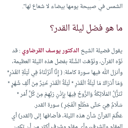
الشمس في صبيحة يومها بيضاء لا شعاع لها”.
ما هو فضل ليلة القدر؟
يقول فضيلة الشيخ
الدكتور يوسف القرضاوي
: قد
نَوَّه القرآن، ونَوَّهَت السُّنَّة بفضل هذه الليلة العظيمة،
وأنزل الله فيها سورة كاملة: ( إِنَّا أَنْزَلْنَاهُ فِي لَيْلَةِ القَدْرِ*
وَمَا أَدْرَاكَ مَا لَيْلَةُ الْقَدْرِ * لَيْلَةُ الْقَدْرِ خَيْرٌ مِنْ أَلْفِ شَهْرٍ *
تَنَزُّلُ المَلَائِكَةُ وَالرُّوحُ فِيهَا بِإِذْنِ رَبِّهِمْ مِنْ كُلِّ أَمْر *
سَلَامٌ هِيَ حَتَّى مَطْلَعِ الْفَجْرِ ) سورة القدر.
عَظَّمَ القرآنُ شأنَ هذه الليلة، فأضافها إلى (القدر) أي
المقام والشرف، وأي مقام وشرف أكثر من أن تكون