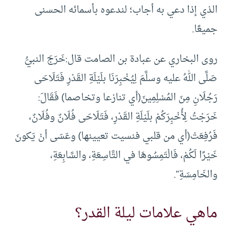
الذي إذا دعي به أجاب؛ لندعوه بأسمائه الحسنى
جميعًا.
روى البخاري عن عبادة بن الصامت قال:خَرَجَ النبيُّ
صَلَّى اللهُ عليه وسلَّمَ لِيُخْبِرَنَا بلَيْلَةِ القَدْرِ فَتَلَاحَى
رَجُلَانِ مِنَ المُسْلِمِينَ(أي تنازعا وتخاصما) فَقَالَ:
خَرَجْتُ لِأُخْبِرَكُمْ بلَيْلَةِ القَدْرِ، فَتَلَاحَى فُلَانٌ وفُلَانٌ،
فَرُفِعَتْ(أي من قلبي فنسيت تعيينها) وعَسَى أنْ يَكونَ
خَيْرًا لَكُمْ، فَالْتَمِسُوهَا في التَّاسِعَةِ، والسَّابِعَةِ،
والخَامِسَةِ”.
ماهي علامات ليلة القدر؟