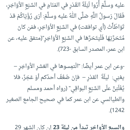
عليه وسلَّمَ أُرُوا لَيْلَةَ القَدْرِ في المَنَامِ في السَّبْعِ الأوَاخِرِ،
فَقَالَ رَسولُ اللَّهِ صَلَّى اللهُ عليه وسلَّمَ: أرَى رُؤْيَاكُمْ قدْ
تَوَاطَأَتْ (أي توافقت) في السَّبْعِ الأوَاخِرِ، فمَن كانَ
مُتَحَرِّيَهَا فَلْيَتَحَرَّهَا في السَّبْعِ الأوَاخِرِ”(متفق عليه، عن
ابن عمر، المصدر السابق -723).
-وعن ابن عمر أيضًا: ”الْتمِسوها في العَشرِ الأواخِرِ –
يعْنِي: ليلَةَ القدْرِ – فإنْ ضَعُفَ أحدُكم أوْ عَجَزَ، فلا
يُغْلَبَنَّ علَى السَّبْعِ البواقِي” (رواه أحمد ومسلم
والطيالسي عن ابن عمر كما في صحيح الجامع الصغير
1242).
والسبع الأواخر تبدأ من ليلة 23
إن كان الشهر 29