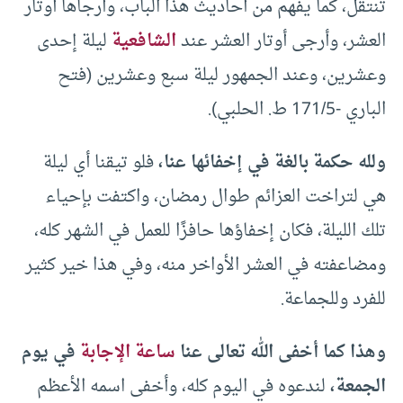
تنتقل، كما يفهم من أحاديث هذا الباب، وأرجاها أوتار
العشر، وأرجى أوتار العشر عند
الشافعية
ليلة إحدى
وعشرين، وعند الجمهور ليلة سبع وعشرين (فتح
الباري -171/5 ط. الحلبي).
ولله حكمة بالغة في إخفائها عنا،
فلو تيقنا أي ليلة
هي لتراخت العزائم طوال رمضان، واكتفت بإحياء
تلك الليلة، فكان إخفاؤها حافزًا للعمل في الشهر كله،
ومضاعفته في العشر الأواخر منه، وفي هذا خير كثير
للفرد وللجماعة.
وهذا كما أخفى الله تعالى عنا
ساعة الإجابة
في يوم
الجمعة،
لندعوه في اليوم كله، وأخفى اسمه الأعظم