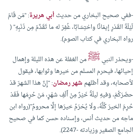
-ففي صحيح البخاري من حديث
أبي هريرة
: “مَن قَامَ
لَيْلَةَ القَدْرِ إيمَانًا واحْتِسَابًا، غُفِرَ له ما تَقَدَّمَ مِن ذَنْبِهِ” (
رواه البخاري في كتاب الصوم).
ﷺ
-ويحذر النبي
من الغفلة عن هذه الليلة وإهمال
إحيائها، فيحرم المسلم من خيرها وثوابها، فيقول
لأصحابه، وقد أظلهم
شهر رمضان
: “إِنَّ هذا الشهرَ قدْ
حضَرَكُمْ، وَفيهِ ليلَةٌ خَيْرٌ مِنْ أَلْفِ شهْرٍ، مَنْ حُرِمَها فَقَدْ
حُرِمَ الخيرَ كُلَّهُ، ولَا يُحْرَمُ خيرَها إلَّا محرومٌ”(رواه ابن
ماجه من حديث أنس، وإسناده حسن كما في صحيح
الجامع الصغير وزيادته -2247).