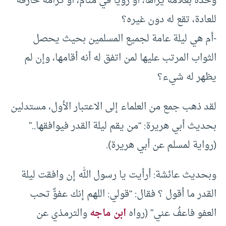
وحده بعلامة يراها، أو رؤيا في منام، أو كرامة خارقة
للعادة، تقع له دون غيره؟
-أم هي ليلة عامة لجميع المسلمين بحيث يحصل
الثواب المرتب عليها لمن اتفق له أنه أقامها، وإن لم
يظهر له شيء؟
لقد ذهب جمع من العلماء إلى الاعتبار الأول، مستدلين
بحديث أبي هريرة: “من يقم ليلة القدر فيوافقها..”
(رواية لمسلم عن أبي هريرة).
وبحديث عائشة: أرأيت يا رسول الله إن وافقت ليلة
القدر ما أقول ؟ فقال: “قولي: اللهم إنك عفوٌّ تحب
العفو فاعفُ عني” (رواه
ابن ماجه
والترمذي عن