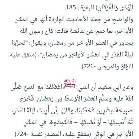
الْهُدَى وَالْفُرْقَانِ) البقرة : 185.
والواضح من جملة الأحاديث الواردة أنها في العشر
الأواخر، لما صح عن عائشة قالت: كان رسول الله
يجاور في العشر الأواخر من رمضان، ويقول: ”تَحرَّوا
ليلةَ القَدْر في العَشْر الأواخِر من رمضانَ“، (متفق عليه،
اللؤلؤ والمرجان -726).
ﷺ
وعن أبي سعيد أن النبي
،اعْتَكَفْنَا مع النبيِّ صَلَّى
اللهُ عليه وسلَّمَ العَشْرَ الأوْسَطَ مِن رَمَضَانَ، فَخَرَجَ
صَبِيحَةَ عِشْرِينَ فَخَطَبَنَا، وقَالَ: إنِّي أُرِيتُ لَيْلَةَ القَدْرِ،
ثُمَّ أُنْسِيتُهَا – أوْ نُسِّيتُهَا – فَالْتَمِسُوهَا في العَشْرِ
الأوَاخِرِ في الوَتْرِ” (متفق عليه، المصدر نفسه -724).