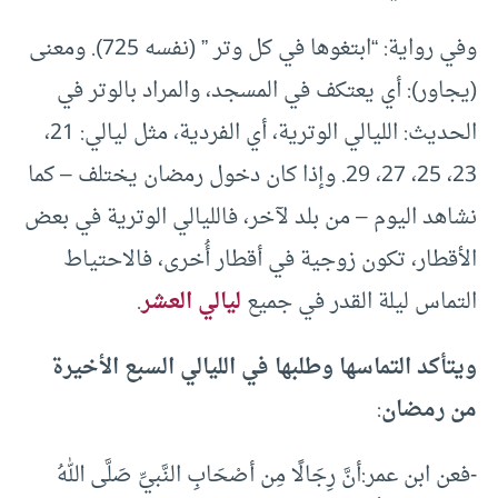
وفي رواية: “ابتغوها في كل وتر ” (نفسه 725). ومعنى
(يجاور): أي يعتكف في المسجد، والمراد بالوتر في
الحديث: الليالي الوترية، أي الفردية، مثل ليالي: 21،
23، 25، 27، 29. وإذا كان دخول رمضان يختلف – كما
نشاهد اليوم – من بلد لآخر، فالليالي الوترية في بعض
الأقطار، تكون زوجية في أقطار أُخرى، فالاحتياط
التماس ليلة القدر في جميع
ليالي العشر
.
ويتأكد التماسها وطلبها في الليالي السبع الأخيرة
من رمضان
:
-فعن ابن عمر:أنَّ رِجَالًا مِن أصْحَابِ النَّبيِّ صَلَّى اللهُ