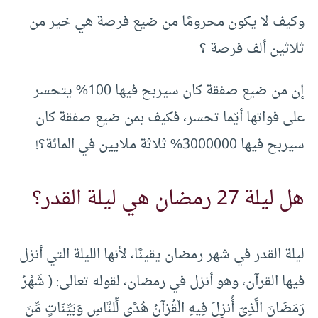
وكيف لا يكون محرومًا من ضيع فرصة هي خير من
ثلاثين ألف فرصة ؟
إن من ضيع صفقة كان سيربح فيها 100% يتحسر
على فواتها أيّما تحسر، فكيف بمن ضيع صفقة كان
سيربح فيها 3000000% ثلاثة ملايين في المائة؟!
هل ليلة 27 رمضان هي ليلة القدر؟
ليلة القدر في شهر رمضان يقينًا، لأنها الليلة التي أنزل
فيها القرآن، وهو أنزل في رمضان، لقوله تعالى: ( شَهْرُ
رَمَضَانَ الَّذِيَ أُنزِلَ فِيهِ الْقُرْآنُ هُدًى لِّلنَّاسِ وَبَيِّنَاتٍ مِّنَ