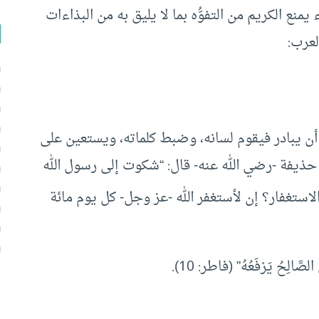
منع الكريم من التفوُّه بما لا يليق به من البذاءات
لعرب:
 أن يبادر فيقوم لسانه، وضبط كلماته، ويستعين على
ذيفة -رضي الله عنه- قال: “شكوت إلى رسول الله
استغفار؟ إن لأستغفر الله -عز وجل- كل يوم مائة
صَّالِحُ يَرْفَعُهُ” (فاطر: 10).