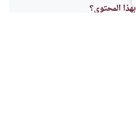
هذا المحتوى؟
لا
أصول 
لمحبة
مبشرا
والحسد؟وهل سلامة الصدر من ثمرات
تعرف ع
رح بمصيبة غيره وهل يحقد على
القرآن
اقرأ المزيد