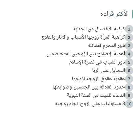
الأكثر قراءة
كيفية الاغتسال من الجنابة
1
كراهية المرأة زوجها الأسباب والآثار والعلاج
2
شهر المحرم فضائله
3
أهمية الإصلاح بين الزوجين المتخاصمين
4
دور الشباب في نصرة الإسلام
5
التحايل على الربا
6
عقوبة عقوق الزوجة لزوجها
7
حدود العلاقة بين الجنسين وضوابطها
8
الدعاء للميت من السنة النبوية
9
8 مسئوليات على الزوج تجاه زوجته
10