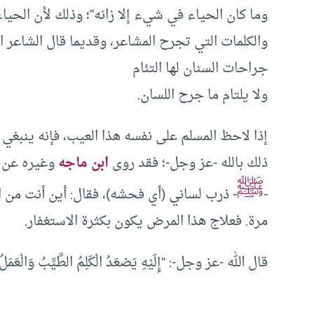
وما كان الحياء في شيء إلا زانه”؛ وذلك لأن الحياء ي
والكلمات التي تجرح المشاعر، وقديما قال الشاعر ا
جراحات السنان لها التئام
ولا يلتام ما جرح اللسان.
إذا لاحظ المسلم على نفسه هذا العيب، فإنه ينبغي
ذلك بالله -عز وجل-؛ فقد روى
ابن ماجه
وغيره عن ح
ﷺ
-
- ذرب لساني (أي فحشه)، فقال: أين أنت من ال
مرة. فعلاج هذا المرض يكون بكثرة الاستغفار.
قال الله -عز وجل-: “إِلَيْهِ يَصْعَدُ الْكَلِمُ الطَّيِّبُ وَالْعَمَلُ ال