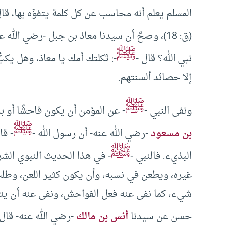
المسلم يعلم أنه محاسب عن كل كلمة يتفوَّه بها، قال الله -تعال
(ق: 18)، وصحَّ أن سيدنا معاذ بن جبل -رضي الله عنه- سأل النبي -
ﷺ
نبي الله؟ قال -
-: ثكلتك أمك يا معاذ، وهل يك
إلا حصائد ألسنتهم.
ﷺ
ونفى النبي -
- عن المؤمن أن يكون فاحشًا أو 
ﷺ
بن مسعود
-رضي الله عنه- أن رسول الله -
- قا
ﷺ
البذيء. فالنبي -
- في هذا الحديث النبوي الشر
غيره، ويطعن في نسبه، وأن يكون كثير اللعن، وطلب
شيء، كما نفى عنه فعل الفواحش، ونفى عنه أن يتفوّ
حسن عن سيدنا
أنس بن مالك
-رضي الله عنه- قال 