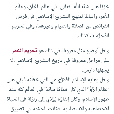
جَرْيًا على سُنَّة الله ـ تعالى ـ في عالَم الخَلْق، وعالَم
الأمر، واتباعًا لمنهج التشريع الإسلامي في فرض
الفرائض من الصلاة والصيام وغيرهما، وفي تحريم
المُحرَّمات كذلك.
ولعل أوضح مثل معروف في ذلك هو
تحريم الخمر
على مراحل معروفة في تاريخ التشريع الإسلامي، لا
يجهلها دارس.
ولعل رعاية الإسلام للتَّدَرُّج هي التي جَعَلَتْه يُبقِي على
“نظام الرِّقِّ” الذي كان نظامًا سائدًا في العالَم كله عند
ظهور الإسلام، وكان إلغاؤه يُؤدِّي إلى زلزلة في الحياة
الاجتماعية والاقتصادية، فكانت الحكمة في تضييق