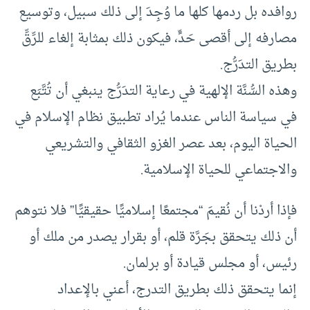
روافده بل ردمها كلها ما وُجِدَ إلى ذلك سبيل، وتوسيع
مصارفه إلى أقصى حَدٍّ، فيكون ذلك بمثابة إلغاء للرِّقِّ
بطريق التدَرُّج.
وهذه السُّنَّة الإلهية في رعاية التدَرُّج ينبغي أن تُتَّبَع
في سياسة الناس عندما يُراد تطبيق نظام الإسلام في
الحياة اليوم، بعد عصر الغزو الثقافي والتشريعي
والاجتماعي للحياة الإسلامية.
فإذا أردْنا أن نُقيمَ “مجتمعًا إسلاميًّا حقيقيًّا” فلا نتوهم
أن ذلك يتحقق بجَرَّة قلم، أو بقرار يصدر من ملك أو
رئيس، أو مجلس قيادة أو برلمان.
إنما يتحقق ذلك بطريق التدرج، أعني بالإعداد