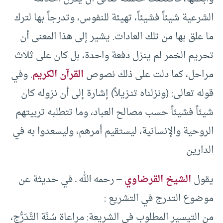
الشرعية شيئاً فشيئاً، تهيئة للنفوس، وتدرجاً بها لترك
ما علق بها من تلك العادات. يشير إلى هذا المعنى أن
تحريم الخمر لم ينزل دفعة واحدة، بل كان على ثلاث
مراحل، كما دلت على ذلك نصوص
القرآن الكريم
. وفي
قوله تعالى: (ونزلناه تنـزيلاً) إشارة إلى أن نزوله كان
شيئاً فشيئاً حسب مصالح العباد، وما تتطلبه تربيتهم
الروحية والإنسانية، ليستقيم أمرهم، وليسعدوا به في
الدارين
يقول
الشيخ القرضاوي
– رحمه الله ـ في حديثة عن
موضوع التدرج في التشريع :
من التيسير المطلوب في الشريعة: مراعاة سُنَّة التَّدَرُّج،