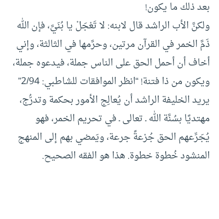
بعد ذلك ما يكون!
ولكنَّ الأب الراشد قال لابنه: لا تَعْجَلْ يا بُنَيَّ، فإن الله
ذَمَّ الخمر في القرآن مرتين، وحرَّمها في الثالثة، وإني
أخاف أن أحمل الحق على الناس جملة، فيدعوه جملة،
ويكون من ذا فتنة! “انظر الموافقات للشاطبي: 2/94”
يريد الخليفة الراشد أن يُعالِج الأمور بحكمة وتدرُّج،
مهتديًا بسُنَّة الله ـ تعالى ـ في تحريم الخمر، فهو
يُجَرِّعهم الحق جُرْعةً جرعة، ويَمضي بهم إلى المنهج
المنشود خُطوة خطوة. هذا هو الفقه الصحيح.