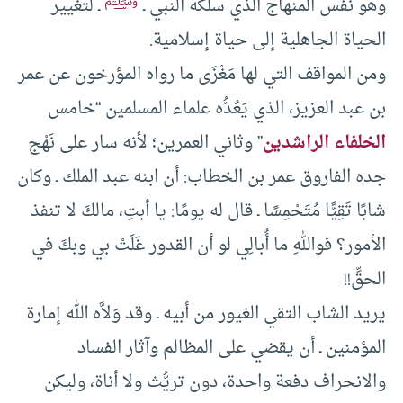
ﷺ
وهو نفس المنهاج الذي سلكه النبي ـ
ـ لتغيير
الحياة الجاهلية إلى حياة إسلامية.
ومن المواقف التي لها مَغْزَى ما رواه المؤرخون عن عمر
بن عبد العزيز، الذي يَعُدُّه علماء المسلمين “خامس
الخلفاء الراشدين
” وثاني العمرين؛ لأنه سار على نَهْج
جده الفاروق عمر بن الخطاب: أن ابنه عبد الملك ـ وكان
شابًا تَقِيًّا مُتَحْمِسًا ـ قال له يومًا: يا أبتِ، مالكَ لا تنفذ
الأمور؟ فواللهِ ما أُبالِي لو أن القدور غَلَتْ بي وبكَ في
الحقِّ!!
يريد الشاب التقي الغيور من أبيه ـ وقد وَلاَّه الله إمارة
المؤمنين ـ أن يقضي على المظالم وآثار الفساد
والانحراف دفعة واحدة، دون تريُّث ولا أناة، وليكن