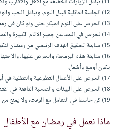
11) تبادل الزيارات الخفيفة مع الأهل والأقارب والأصدقاء والأحبة.
12) الجلسة العائلية قبيل النوم، وتبادل الحب والود؛ للإضفاء على ذلك اليوم التعايش الأسري.
13) الحرص على النوم المبكر حتى ولو كان في رمضان، وإن تأخر قليلا.
14) نحرص في البعد عن جميع الآثام الكبيرة والصغيرة منها.
15) متابعة تحقيق الهدف الرئيسي من رمضان لنكون من المتقين.
16) متابعة هذه البرمجة، والحرص عليها، والاج
يكون أوسع وأشمل.
17) الحرص على الأعمال التطوعية والتنفلية في أوقات
18) الحرص على البيئات والصحبة النافعة في اغتنام
19) كن حاسما في التعامل مع الوقت، ولا يمنع من شيء من المجاملة، لكن نرجو عدم الإسراف بها.
ماذا نعمل في رمضان مع الأطفال