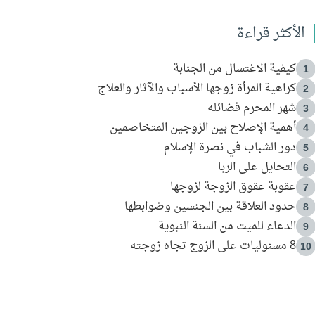
الأكثر قراءة
كيفية الاغتسال من الجنابة
1
كراهية المرأة زوجها الأسباب والآثار والعلاج
2
شهر المحرم فضائله
3
أهمية الإصلاح بين الزوجين المتخاصمين
4
دور الشباب في نصرة الإسلام
5
التحايل على الربا
6
عقوبة عقوق الزوجة لزوجها
7
حدود العلاقة بين الجنسين وضوابطها
8
الدعاء للميت من السنة النبوية
9
8 مسئوليات على الزوج تجاه زوجته
10