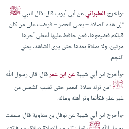
ﷺ
-وأخرج
الطبراني
عن أبي أيوب قال: قال النبي
“إن هذه الصلاة – يعني العصر – فرضت على من كان
قبلكم فضيعوها، فمن حافظ عليها أعطي أجرها
مرتين، ولا صلاة بعدها حتى يرى الشاهد، يعني
النجم.
-وأخرج ابن أبي شيبة
عن ابن عمر
قال: قال رسول الله
ﷺ
“من ترك صلاة العصر حتى تغيب الشمس من
غير عذر فكأنما وتر أهله وماله.
-وأخرج ابن أبي شيبة عن نوفل بن معاوية قال: سمعت
ﷺ
رسول الله
يقول: “إن من الصلاة صلاة، من فاتته