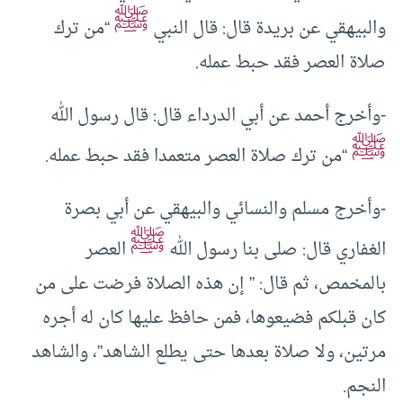
ﷺ
والبيهقي عن بريدة قال: قال النبي
“من ترك
صلاة العصر فقد حبط عمله.
-وأخرج أحمد عن أبي الدرداء قال: قال رسول الله
ﷺ
“من ترك صلاة العصر متعمدا فقد حبط عمله.
-وأخرج مسلم والنسائي والبيهقي عن أبي بصرة
ﷺ
الغفاري قال: صلى بنا رسول الله
العصر
بالمخمص، ثم قال: ” إن هذه الصلاة فرضت على من
كان قبلكم فضيعوها، فمن حافظ عليها كان له أجره
مرتين، ولا صلاة بعدها حتى يطلع الشاهد”، والشاهد
النجم.