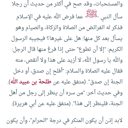
والمستحبات، وقد صح في أكثر من حديث أن رجلا
ﷺ
سأل النبي -
- عما فرض اللّه عليه في الإسلام
فذكر له الفرائض من الصلاة والزكاة، والصيام وهو
يسأل بعد كل منها: هل على غيرها؟ فيجيبه الرسول
الكريم: “إلا أن تطوع” حتى إذا فرغ منها قال الرجل:
واللّه يا رسول اللّه، لا أزيد على هذا ولا أنقص، منه
فقال عليه الصلاة والسلام: “أفلح إن صدق، أو دخل
الجنة إن صدق”. (متفق عليه عن
طلحة بن عبيد الله
).
وفي حديث آخر: “من سره أن ينظر إلى رجل من أهل
الجنة، فلينظر إلى هذا”. (متفق عليه عن أبي هريرة).
لابد إذن أن يكون المنكر في درجة “الحرام”، وأن يكون