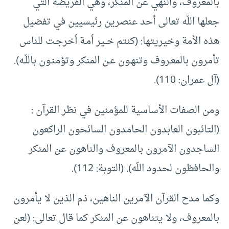
بالمعروف، والنهي عن المنكر، وهي الفريضة التي
جعلها اللّه تعالى أحد عنصرين رئيسيين في تفضيل
هذه الأمة وخيريتها: (كنتم خــير أمـة أخرجـت للناس
تأمرون بالمعـروف وتنهـون عـن المنكر وتؤمنـون باللّـه).
(آل عمران: 110).
ومن الصفات الأساسية للمؤمنين في نظر القرآن :
(التائبون العابدون الحامدون السائحون الراكعون
الساجدون الآمرون بالمعروف والناهون عن المنكر
والحافظون لحدود اللّه). (التوبة: 112).
وكما مدح القرآن الآمرين الناهين، ذم الذين لا يأمرون
بالمعروف، ولا يتناهون عن المنكر كما قال تعالى: (لعن