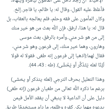
“الإحياء” أن رجلا دخل على المأمون ليأمره وينهاه،
فأغلظ عليه القول، وقال له: يا ظالم، يا فاجر..إلخ.
وكان المأمون على فقه وحلم، فلم يعالجه بالعقاب، بل
قال له: يا هذا، ارفق، فإن اللّه بعث من هو خير منك
إلى من هو شر مني..وأمره بالرفق، بعث موسى
وهارون، وهما خير منك، إلى فرعون وهو شر مني،
فقال لهما:(اذهبا إلى فرعون إنه طغى. فقولا له قولا
لَيِّنًا لعله يَتَذَكَّر أو يَخْشَى). (طه : 43، 44).
وهذا التعليل بحرف الترجي (لعله يتذكر أو يخشى)
برغم ما ذكره اللّه تعالى من طغيان فرعون (إنه طغى)
دليل على أن الداعية لا ينبغي أن يفقد الأمل فيمن
يدعوه مهما يكن كفره وظلمه، ما دام مستخدمًا طريق