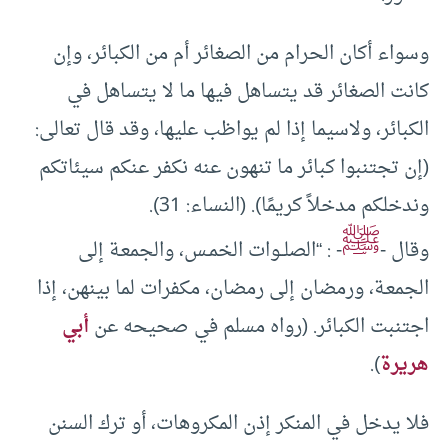
وسواء أكان الحرام من الصغائر أم من الكبائر، وإن
كانت الصغائر قد يتساهل فيها ما لا يتساهل في
الكبائر، ولاسيما إذا لم يواظب عليها، وقد قال تعالى:
(إن تجتنبوا كبائر ما تنهون عنه نكفر عنكم سيئاتكم
وندخلكم مدخلاً كريمًا). (النساء: 31).
ﷺ
وقال -
- : “الصلــوات الخمـس، والجمعـة إلى
الجمعـة، ورمضان إلى رمضان، مكفرات لما بينهن، إذا
اجتنبت الكبائر. (رواه مسلم في صحيحه عن
أبي
هريرة
).
فلا يدخل في المنكر إذن المكروهات، أو ترك السنن