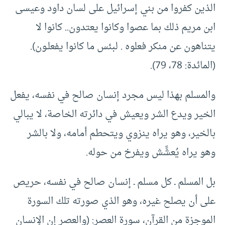
الذين كفروا من بني إسرائيل على لسان داود وعيسى
ابن مريم ذلك بما عصوا وكانوا يعتدون.. كانوا لا
يتناهون عن منكر فعلوه . لبئس ما كانوا يفعلـون).
(المائدة: 78، 79).
والمسلم بهذا ليس مجرد إنسان صالح في نفسه، يفعل
الخير ويدع الشر ويعيش في دائرته الخاصة، لا يبالي
بالخير، وهو يراه ينزوي ويتحطم أمامه، ولا بالشر
وهو يراه يُعشِّش ويفرخ من حوله.
بل المسلم ـ كل مسلم ـ إنسان صالح في نفسه، حريص
على أن يصلح غيره، وهو الذي صورته تلك السورة
الموجزة من القرآن، سورة العصر: (والعصر إن الإنسان