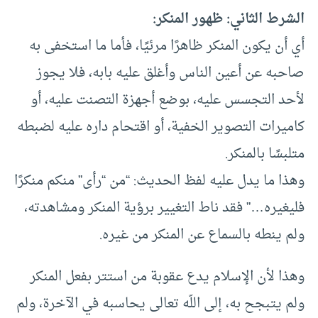
الشرط الثاني: ظهور المنكر:
أي أن يكون المنكر ظاهرًا مرئيًا، فأما ما استخفى به
صاحبه عن أعين الناس وأغلق عليه بابه، فلا يجوز
لأحد التجسس عليه، بوضع أجهزة التصنت عليه، أو
كاميرات التصوير الخفية، أو اقتحام داره عليه لضبطه
متلبسًا بالمنكر.
وهذا ما يدل عليه لفظ الحديث: “من “رأى” منكم منكرًا
فليغيره…” فقد ناط التغيير برؤية المنكر ومشاهدته،
ولم ينطه بالسماع عن المنكر من غيره.
وهذا لأن الإسلام يدع عقوبة من استتر بفعل المنكر
ولم يتبجح به، إلى اللّه تعالى يحاسبه في الآخرة، ولم