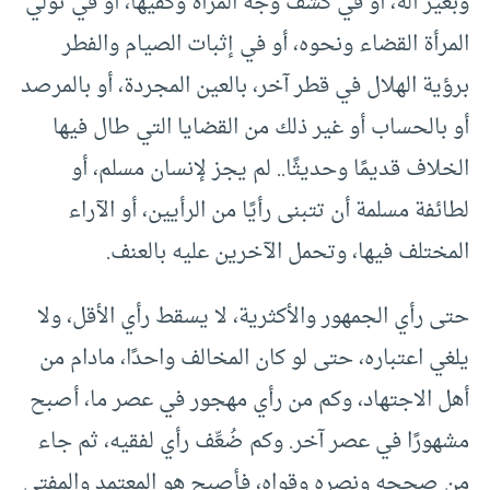
وبغير آلة، أو في كشف وجه المرأة وكفيها، أو في تولي
المرأة القضاء ونحوه، أو في إثبات الصيام والفطر
برؤية الهلال في قطر آخر، بالعين المجردة، أو بالمرصد
أو بالحساب أو غير ذلك من القضايا التي طال فيها
الخلاف قديمًا وحديثًا.. لم يجز لإنسان مسلم، أو
لطائفة مسلمة أن تتبنى رأيًا من الرأيين، أو الآراء
المختلف فيها، وتحمل الآخرين عليه بالعنف.
حتى رأي الجمهور والأكثرية، لا يسقط رأي الأقل، ولا
يلغي اعتباره، حتى لو كان المخالف واحدًا، مادام من
أهل الاجتهاد، وكم من رأي مهجور في عصر ما، أصبح
مشهورًا في عصر آخر. وكم ضُعِّف رأي لفقيه، ثم جاء
من صححه ونصره وقواه، فأصبح هو المعتمد والمفتى