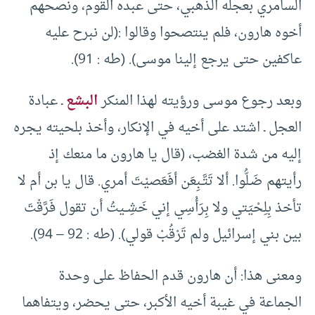
السامري بعجله الذهبي، حتى عبده القوم، ونصحهم
أخوه هارون، فلم ينتصحوا وقالوا :(لن نبرح عليه
عاكفين حتى يرجع إلينا موسى). (طه : 91).
وبعد رجوع موسى ورؤيته لهذا المنكر
البشع
ـ عبادة
العجل ـ اشتد على أخيه في الإنكار، وأخذ بلحيته يجره
إليه من شدة الغضب، (قال يا هارون ما منعك إذ
رأيتهم ضَـلُّوا. ألا تَتَّـبِعَن أفَعَصيْتَ أمري. قال يا بن أم لا
تأخذ بِلِحْيَتي ولا بِرَأْسِي إني خَشِــيتُ أن تقول فَرَّقْتَ
بين بني إسرائيل ولم تَرْقُبْ قولي). (طه : 92 – 94).
ومعنى هذا: أن هارون قدم الحفاظ على وحدة
الجماعة في غيبة أخيه الأكبر، حتى يحضر، ويتفاهما