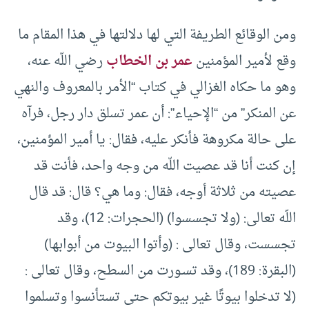
ومن الوقائع الطريفة التي لها دلالتها في هذا المقام ما
وقع لأمير المؤمنين
عمر بن الخطاب
رضي اللّه عنه،
وهو ما حكاه الغزالي في كتاب “الأمر بالمعروف والنهي
عن المنكر” من “الإحياء”: أن عمر تسلق دار رجل، فرآه
على حالة مكروهة فأنكر عليه، فقال: يا أمير المؤمنين،
إن كنت أنا قد عصيت اللّه من وجه واحد، فأنت قد
عصيته من ثلاثة أوجه، فقال: وما هي؟ قال: قد قال
اللّه تعالى: (ولا تجسسوا) (الحجرات: 12)، وقد
تجسست، وقال تعالى : (وأتوا البيوت من أبوابها)
(البقرة: 189)، وقد تسـورت من السطح، وقال تعالى :
(لا تدخلوا بيوتًا غير بيوتكم حتى تستأنسوا وتسلموا