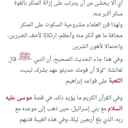
أي ألا يخشى من أن يترتب على إزالة المنكر بالقوة
منكر أكبر منه.
ولهذا قرر العلماء مشروعية السكوت على المنكر
مخافة ما هو أنكر منه وأعظم، ارتكابًا لأخف الضررين،
واحتمالا لأهون الشرين.
ﷺ
وفي هذا جاء الحديث الصحيح، أن النبي -
- قال
لعائشة: “لولا أن قومك حديثو عهد بشرك، لبنيت
الكعبة
على قواعد إبراهيم.
وفي القرآن الكريم ما يؤيد ذلك، في قصة
موسى عليه
السلام
مع بني إسرائيل، حين ذهب إلى موعده مع
ربه، الذي بلغ أربعين ليلة، وفي هذه الغيبة فتنهم