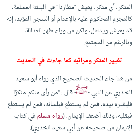
المنكر ـ أي منكر ـ يعيش “مطاردا” في البيئة المسلمة،
كالمجرم المحكــوم عليه بالإعدام أو السـجن المؤبد، إنه
قد يعيش ويتنقـل، ولكن من وراء ظهر العدالة،
وبالرغم من المجتمع.
تغيير المنكر ومراتبه كما جاءت في الحديث
من هنا جاء الحديث الصحيح الذي رواه أبو سـعيد
ﷺ
الخـدري عن النبي -
- قال : “من رأى منكم منكرًا
فليغيره بيده، فمن لم يستطع فبلسانه، فمن لم يستطع
فبقلبه، وذلك أضعف الإيمان. (
رواه مسلم
في كتاب
الإيمان من صحيحه عن أبي سعيد الخدري).